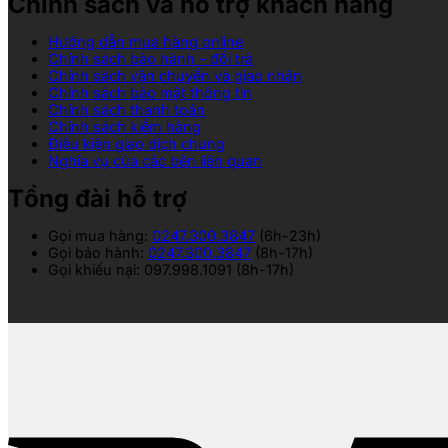
Chính sách và hỗ trợ khách hàng
Hướng dẫn mua hàng online
Chính sách bảo hành – đổi trả
Chính sách vận chuyển và giao nhận
Chính sách bảo mật thông tin
Chính sách thanh toán
Chính sách kiểm hàng
Điều kiện giao dịch chung
Nghĩa vụ của các bên liên quan
Tổng đài hỗ trợ
Gọi mua hàng:
0247.300.3847
(6h-23h)
Gọi bảo hành:
0247.300.3847
(8h-17h)
Gọi khiếu nại: 097.998.1091 (8h-17h)