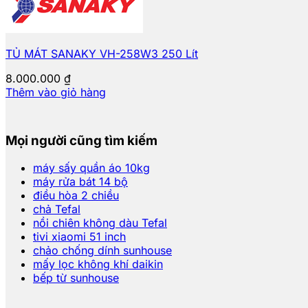
TỦ MÁT SANAKY VH-258W3 250 Lít
8.000.000
₫
Thêm vào giỏ hàng
Mọi người cũng tìm kiếm
máy sấy quần áo 10kg
máy rửa bát 14 bộ
điều hòa 2 chiều
chả Tefal
nồi chiên không dàu Tefal
tivi xiaomi 51 inch
chảo chống dính sunhouse
mấy lọc không khí daikin
bếp từ sunhouse