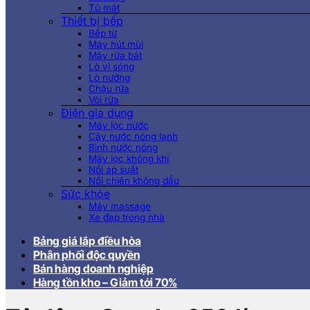
Tủ mát
Thiết bị bếp
Bếp từ
Máy hút mùi
Máy rửa bát
Lò vi sóng
Lò nướng
Chậu rửa
Vòi rửa
Điện gia dụng
Máy lọc nước
Cây nước nóng lạnh
Bình nước nóng
Máy lọc không khí
Nồi áp suất
Nồi chiên không dầu
Sức khỏe
Máy massage
Xe đạp trong nhà
Bảng giá lắp điều hòa
Phân phối độc quyền
Bán hàng doanh nghiệp
Hàng tồn kho – Giảm tới 70%