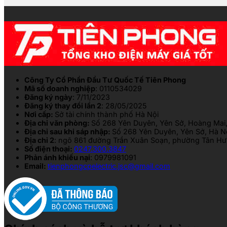
Công Ty Cổ Phần Đầu Tư Quốc Tế Tiên Phong
Mã số doanh nghiệp
: 0110534029
Đăng ký ngày
: 7/11/2023
Đăng ký thay đổi lần 2
: 28/05/2025
Nơi cấp:
Sở tài chính thành phố Hà Nội
Địa chỉ văn phòng:
Số 268 Yên Duyên, Yên Sở, Hoàng Mai,
Địa chỉ sau khi sáp nhập:
Số 268 Yên Duyên, Yên Sở, Hà N
Địa chỉ 2
: ngõ 861 đường Trần Xuân Soạn, phường Tân Hưn
Số điện thoại:
0247.300.3847
Phản ánh khiếu nại
: 0979981091
Email:
tienphongcpelectric.jsc@gmail.com