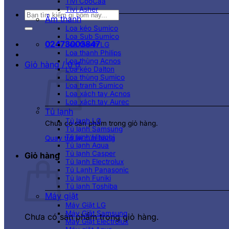
Tivi CooCaa
Tivi Asher
Tìm
Âm thanh
kiếm:
Loa kéo Sumico
Loa Sub Sumico
02473003847
Loa thanh LG
Loa thanh Philips
Loa thùng Acnos
Giỏ hàng /
0
₫
Loa kéo Dalton
Loa thùng Sumico
Loa tranh Sumico
Loa xách tay Acnos
Loa xách tay Aurec
Tủ lạnh
Tủ lạnh LG
Chưa có sản phẩm trong giỏ hàng.
Tủ lạnh Samsung
Tủ lạnh Hitachi
Quay trở lại cửa hàng
Tủ lạnh Aqua
Tủ lạnh Casper
Giỏ hàng
Tủ lạnh Electrolux
Tủ Lạnh Panasonic
Tủ lạnh Funiki
Tủ lạnh Toshiba
Máy giặt
Máy Giặt LG
Máy Giặt Samsung
Chưa có sản phẩm trong giỏ hàng.
Máy Giặt Electrolux