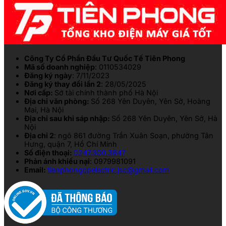
Công Ty Cổ Phần Đầu Tư Quốc Tế Tiên Phong
Mã số doanh nghiệp
: 0110534029
Đăng ký ngày
: 7/11/2023
Đăng ký thay đổi lần 2
: 28/05/2025
Nơi cấp:
Sở tài chính thành phố Hà Nội
Địa chỉ văn phòng:
Số 268 Yên Duyên, Yên Sở, Hoàng
Mai, Hà Nội
Địa chỉ sau khi sáp nhập:
Số 268 Yên Duyên, Yên Sở, Hà
Nội
Địa chỉ 2
: ngõ 861 đường Trần Xuân Soạn, phường Tân
Hưng, quận 7, Hồ Chí Minh
Số điện thoại:
0247.300.3847
Phản ánh khiếu nại
: 0979981091
Email:
tienphongcpelectric.jsc@gmail.com