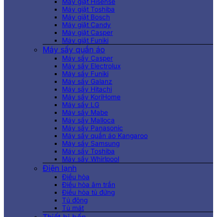
Máy giặt Hisense
Máy giặt Toshiba
Máy giặt Bosch
Máy giặt Candy
Máy giặt Casper
Máy giặt Funiki
Máy sấy quần áo
Máy sấy Casper
Máy sấy Electrolux
Máy sấy Funiki
Máy sấy Galanz
Máy sấy Hitachi
Máy sấy KoriHome
Máy sấy LG
Máy sấy Mabe
Máy sấy Malloca
Máy sấy Panasonic
Máy sấy quần áo Kangaroo
Máy sấy Samsung
Máy sấy Toshiba
Máy sấy Whirlpool
Điện lạnh
Điều hòa
Điều hòa âm trần
Điều hòa tủ đứng
Tủ đông
Tủ mát