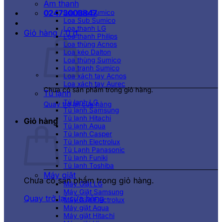
Âm thanh
02473003847
Loa kéo Sumico
Loa Sub Sumico
Loa thanh LG
Giỏ hàng /
0
₫
Loa thanh Philips
Loa thùng Acnos
Loa kéo Dalton
Loa thùng Sumico
Loa tranh Sumico
Loa xách tay Acnos
Loa xách tay Aurec
Chưa có sản phẩm trong giỏ hàng.
Tủ lạnh
Tủ lạnh LG
Quay trở lại cửa hàng
Tủ lạnh Samsung
Tủ lạnh Hitachi
Giỏ hàng
Tủ lạnh Aqua
Tủ lạnh Casper
Tủ lạnh Electrolux
Tủ Lạnh Panasonic
Tủ lạnh Funiki
Tủ lạnh Toshiba
Máy giặt
Chưa có sản phẩm trong giỏ hàng.
Máy Giặt LG
Máy Giặt Samsung
Quay trở lại cửa hàng
Máy Giặt Electrolux
Máy giặt Aqua
Máy giặt Hitachi