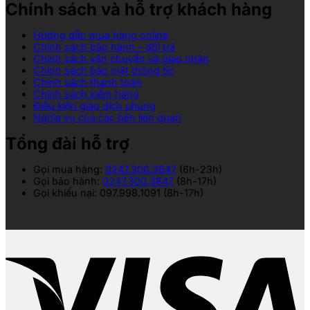
Chính sách và hỗ trợ khách hàng
Hướng dẫn mua hàng online
Chính sách bảo hành – đổi trả
Chính sách vận chuyển và giao nhận
Chính sách bảo mật thông tin
Chính sách thanh toán
Chính sách kiểm hàng
Điều kiện giao dịch chung
Nghĩa vụ của các bên liên quan
Tổng đài hỗ trợ
Gọi mua hàng:
0247.300.3847
(6h-23h)
Gọi bảo hành:
0247.300.3847
(8h-17h)
Gọi khiếu nại: 097.998.1091 (8h-17h)
V