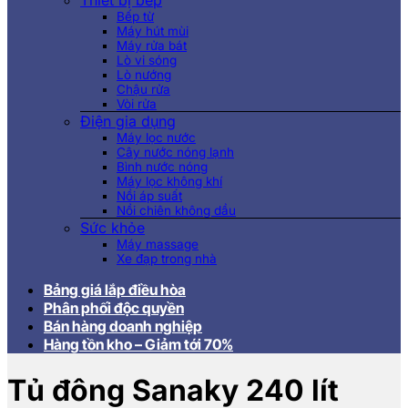
Thiết bị bếp
Bếp từ
Máy hút mùi
Máy rửa bát
Lò vi sóng
Lò nướng
Chậu rửa
Vòi rửa
Điện gia dụng
Máy lọc nước
Cây nước nóng lạnh
Bình nước nóng
Máy lọc không khí
Nồi áp suất
Nồi chiên không dầu
Sức khỏe
Máy massage
Xe đạp trong nhà
Bảng giá lắp điều hòa
Phân phối độc quyền
Bán hàng doanh nghiệp
Hàng tồn kho – Giảm tới 70%
Tủ đông Sanaky 240 lít