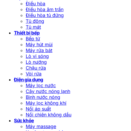
Điều hòa
Điều hòa âm trần
Điều hòa tủ đứng
Tủ đông
Tủ mát
Thiết bị bếp
Bếp từ
Máy hút mùi
Máy rửa bát
Lò vi sóng
Lò nướng
Chậu rửa
Vòi rửa
Điện gia dụng
Máy lọc nước
Cây nước nóng lạnh
Bình nước nóng
Máy lọc không khí
Nồi áp suất
Nồi chiên không dầu
Sức khỏe
Máy massage