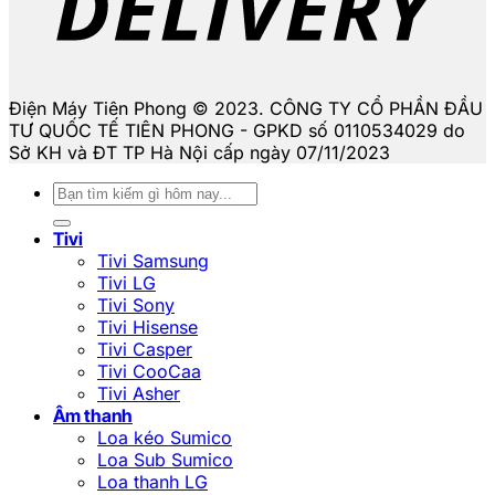
Điện Máy Tiên Phong © 2023. CÔNG TY CỔ PHẦN ĐẦU
TƯ QUỐC TẾ TIÊN PHONG - GPKD số 0110534029 do
Sở KH và ĐT TP Hà Nội cấp ngày 07/11/2023
Tìm
kiếm:
Tivi
Tivi Samsung
Tivi LG
Tivi Sony
Tivi Hisense
Tivi Casper
Tivi CooCaa
Tivi Asher
Âm thanh
Loa kéo Sumico
Loa Sub Sumico
Loa thanh LG