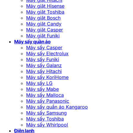
Máy giặt Hisense
Máy giặt Toshiba
Máy giặt Bosch
Máy giặt Candy
Máy giặt Casper
Máy giặt Funiki
Máy sấy quần áo
Máy sấy Casper
Máy sấy Electrolux
Máy sấy Funiki
Máy sấy Galanz
Máy sấy Hitachi
Máy sấy KoriHome
Máy sấy LG
Máy sấy Mabe
Máy sấy Malloca
Máy sấy Panasonic
Máy sấy quần áo Kangaroo
Máy sấy Samsung
Máy sấy Toshiba
Máy sấy Whirlpool
Điện lạnh