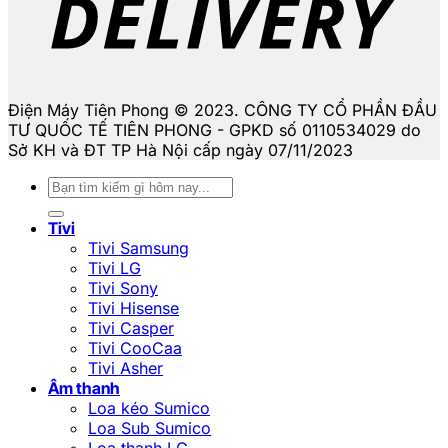
Điện Máy Tiên Phong © 2023. CÔNG TY CỔ PHẦN ĐẦU
TƯ QUỐC TẾ TIÊN PHONG - GPKD số 0110534029 do
Sở KH và ĐT TP Hà Nội cấp ngày 07/11/2023
Tìm
kiếm:
Tivi
Tivi Samsung
Tivi LG
Tivi Sony
Tivi Hisense
Tivi Casper
Tivi CooCaa
Tivi Asher
Âm thanh
Loa kéo Sumico
Loa Sub Sumico
Loa thanh LG