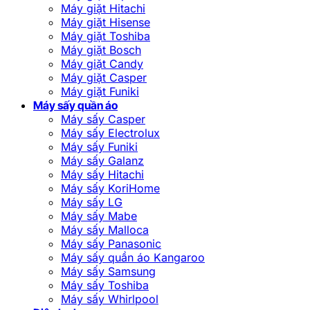
Máy giặt Hitachi
Máy giặt Hisense
Máy giặt Toshiba
Máy giặt Bosch
Máy giặt Candy
Máy giặt Casper
Máy giặt Funiki
Máy sấy quần áo
Máy sấy Casper
Máy sấy Electrolux
Máy sấy Funiki
Máy sấy Galanz
Máy sấy Hitachi
Máy sấy KoriHome
Máy sấy LG
Máy sấy Mabe
Máy sấy Malloca
Máy sấy Panasonic
Máy sấy quần áo Kangaroo
Máy sấy Samsung
Máy sấy Toshiba
Máy sấy Whirlpool