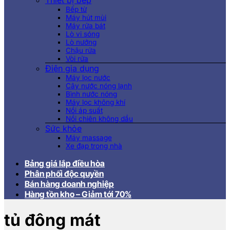
Thiết bị bếp
Bếp từ
Máy hút mùi
Máy rửa bát
Lò vi sóng
Lò nướng
Chậu rửa
Vòi rửa
Điện gia dụng
Máy lọc nước
Cây nước nóng lạnh
Bình nước nóng
Máy lọc không khí
Nồi áp suất
Nồi chiên không dầu
Sức khỏe
Máy massage
Xe đạp trong nhà
Bảng giá lắp điều hòa
Phân phối độc quyền
Bán hàng doanh nghiệp
Hàng tồn kho – Giảm tới 70%
tủ đông mát