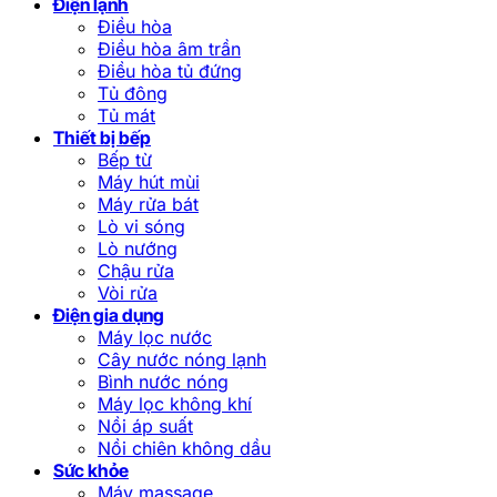
Điện lạnh
Điều hòa
Điều hòa âm trần
Điều hòa tủ đứng
Tủ đông
Tủ mát
Thiết bị bếp
Bếp từ
Máy hút mùi
Máy rửa bát
Lò vi sóng
Lò nướng
Chậu rửa
Vòi rửa
Điện gia dụng
Máy lọc nước
Cây nước nóng lạnh
Bình nước nóng
Máy lọc không khí
Nồi áp suất
Nồi chiên không dầu
Sức khỏe
Máy massage