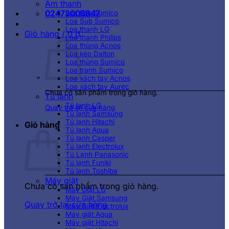
Âm thanh
02473003847
Loa kéo Sumico
Loa Sub Sumico
Loa thanh LG
Giỏ hàng /
0
₫
Loa thanh Philips
Loa thùng Acnos
Loa kéo Dalton
Loa thùng Sumico
Loa tranh Sumico
Loa xách tay Acnos
Loa xách tay Aurec
Chưa có sản phẩm trong giỏ hàng.
Tủ lạnh
Tủ lạnh LG
Quay trở lại cửa hàng
Tủ lạnh Samsung
Tủ lạnh Hitachi
Giỏ hàng
Tủ lạnh Aqua
Tủ lạnh Casper
Tủ lạnh Electrolux
Tủ Lạnh Panasonic
Tủ lạnh Funiki
Tủ lạnh Toshiba
Máy giặt
Chưa có sản phẩm trong giỏ hàng.
Máy Giặt LG
Máy Giặt Samsung
Quay trở lại cửa hàng
Máy Giặt Electrolux
Máy giặt Aqua
Máy giặt Hitachi