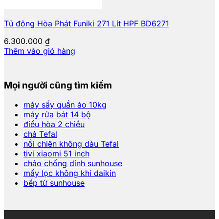
Tủ đông Hòa Phát Funiki 271 Lít HPF BD6271
6.300.000
₫
Thêm vào giỏ hàng
Mọi người cũng tìm kiếm
máy sấy quần áo 10kg
máy rửa bát 14 bộ
điều hòa 2 chiều
chả Tefal
nồi chiên không dàu Tefal
tivi xiaomi 51 inch
chảo chống dính sunhouse
mấy lọc không khí daikin
bếp từ sunhouse