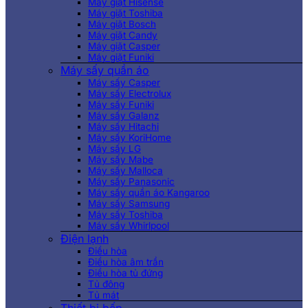
Máy giặt Hisense
Máy giặt Toshiba
Máy giặt Bosch
Máy giặt Candy
Máy giặt Casper
Máy giặt Funiki
Máy sấy quần áo
Máy sấy Casper
Máy sấy Electrolux
Máy sấy Funiki
Máy sấy Galanz
Máy sấy Hitachi
Máy sấy KoriHome
Máy sấy LG
Máy sấy Mabe
Máy sấy Malloca
Máy sấy Panasonic
Máy sấy quần áo Kangaroo
Máy sấy Samsung
Máy sấy Toshiba
Máy sấy Whirlpool
Điện lạnh
Điều hòa
Điều hòa âm trần
Điều hòa tủ đứng
Tủ đông
Tủ mát