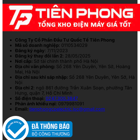
Công Ty Cổ Phần Đầu Tư Quốc Tế Tiên Phong
Mã số doanh nghiệp
: 0110534029
Đăng ký ngày
: 7/11/2023
Đăng ký thay đổi lần 2
: 28/05/2025
Nơi cấp:
Sở tài chính thành phố Hà Nội
Địa chỉ văn phòng:
Số 268 Yên Duyên, Yên Sở, Hoàng
Mai, Hà Nội
Địa chỉ sau khi sáp nhập:
Số 268 Yên Duyên, Yên Sở, Hà
Nội
Địa chỉ 2
: ngõ 861 đường Trần Xuân Soạn, phường Tân
Hưng, quận 7, Hồ Chí Minh
Số điện thoại:
0247.300.3847
Phản ánh khiếu nại
: 0979981091
Email:
tienphongcpelectric.jsc@gmail.com