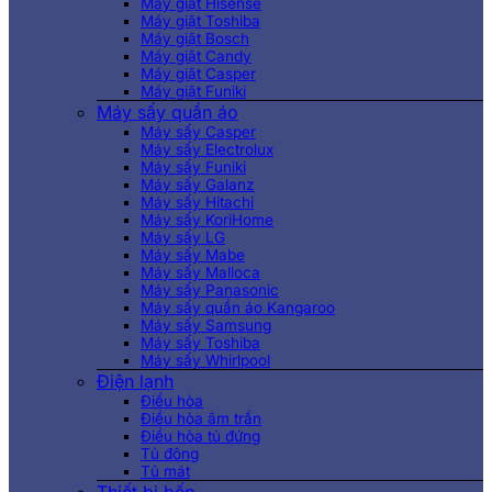
Máy giặt Hisense
Máy giặt Toshiba
Máy giặt Bosch
Máy giặt Candy
Máy giặt Casper
Máy giặt Funiki
Máy sấy quần áo
Máy sấy Casper
Máy sấy Electrolux
Máy sấy Funiki
Máy sấy Galanz
Máy sấy Hitachi
Máy sấy KoriHome
Máy sấy LG
Máy sấy Mabe
Máy sấy Malloca
Máy sấy Panasonic
Máy sấy quần áo Kangaroo
Máy sấy Samsung
Máy sấy Toshiba
Máy sấy Whirlpool
Điện lạnh
Điều hòa
Điều hòa âm trần
Điều hòa tủ đứng
Tủ đông
Tủ mát