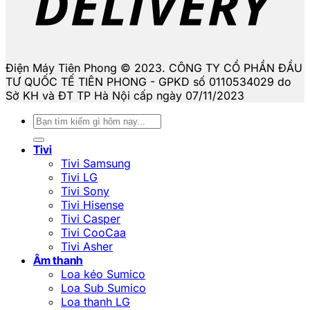
Điện Máy Tiên Phong © 2023. CÔNG TY CỔ PHẦN ĐẦU
TƯ QUỐC TẾ TIÊN PHONG - GPKD số 0110534029 do
Sở KH và ĐT TP Hà Nội cấp ngày 07/11/2023
Tìm
kiếm:
Tivi
Tivi Samsung
Tivi LG
Tivi Sony
Tivi Hisense
Tivi Casper
Tivi CooCaa
Tivi Asher
Âm thanh
Loa kéo Sumico
Loa Sub Sumico
Loa thanh LG