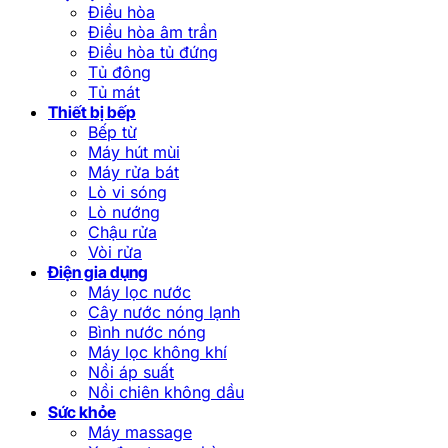
Điều hòa
Điều hòa âm trần
Điều hòa tủ đứng
Tủ đông
Tủ mát
Thiết bị bếp
Bếp từ
Máy hút mùi
Máy rửa bát
Lò vi sóng
Lò nướng
Chậu rửa
Vòi rửa
Điện gia dụng
Máy lọc nước
Cây nước nóng lạnh
Bình nước nóng
Máy lọc không khí
Nồi áp suất
Nồi chiên không dầu
Sức khỏe
Máy massage