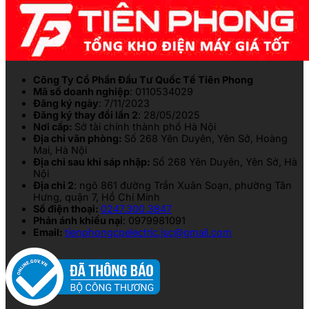
Công Ty Cổ Phần Đầu Tư Quốc Tế Tiên Phong
Mã số doanh nghiệp
: 0110534029
Đăng ký ngày
: 7/11/2023
Đăng ký thay đổi lần 2
: 28/05/2025
Nơi cấp:
Sở tài chính thành phố Hà Nội
Địa chỉ văn phòng:
Số 268 Yên Duyên, Yên Sở, Hoàng
Mai, Hà Nội
Địa chỉ sau khi sáp nhập:
Số 268 Yên Duyên, Yên Sở, Hà
Nội
Địa chỉ 2
: ngõ 861 đường Trần Xuân Soạn, phường Tân
Hưng, quận 7, Hồ Chí Minh
Số điện thoại:
0247.300.3847
Phản ánh khiếu nại
: 0979981091
Email:
tienphongcpelectric.jsc@gmail.com