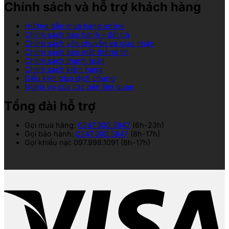
Chính sách và hỗ trợ khách hàng
Hướng dẫn mua hàng online
Chính sách bảo hành – đổi trả
Chính sách vận chuyển và giao nhận
Chính sách bảo mật thông tin
Chính sách thanh toán
Chính sách kiểm hàng
Điều kiện giao dịch chung
Nghĩa vụ của các bên liên quan
Tổng đài hỗ trợ
Gọi mua hàng:
0247.300.3847
(6h-23h)
Gọi bảo hành:
0247.300.3847
(8h-17h)
Gọi khiếu nại: 097.998.1091 (8h-17h)
V