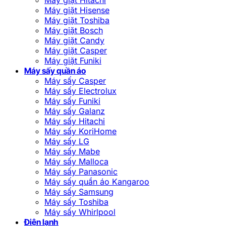
Máy giặt Hisense
Máy giặt Toshiba
Máy giặt Bosch
Máy giặt Candy
Máy giặt Casper
Máy giặt Funiki
Máy sấy quần áo
Máy sấy Casper
Máy sấy Electrolux
Máy sấy Funiki
Máy sấy Galanz
Máy sấy Hitachi
Máy sấy KoriHome
Máy sấy LG
Máy sấy Mabe
Máy sấy Malloca
Máy sấy Panasonic
Máy sấy quần áo Kangaroo
Máy sấy Samsung
Máy sấy Toshiba
Máy sấy Whirlpool
Điện lạnh