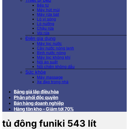
Thiết bị bếp
Bếp từ
Máy hút mùi
Máy rửa bát
Lò vi sóng
Lò nướng
Chậu rửa
Vòi rửa
Điện gia dụng
Máy lọc nước
Cây nước nóng lạnh
Bình nước nóng
Máy lọc không khí
Nồi áp suất
Nồi chiên không dầu
Sức khỏe
Máy massage
Xe đạp trong nhà
Bảng giá lắp điều hòa
Phân phối độc quyền
Bán hàng doanh nghiệp
Hàng tồn kho – Giảm tới 70%
tủ đông funiki 543 lít