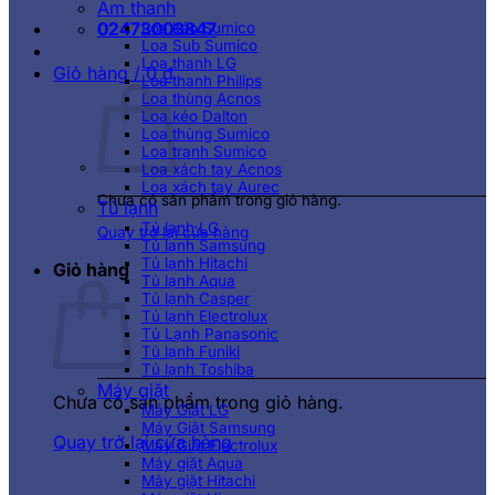
Âm thanh
02473003847
Loa kéo Sumico
Loa Sub Sumico
Loa thanh LG
Giỏ hàng /
0
₫
Loa thanh Philips
Loa thùng Acnos
Loa kéo Dalton
Loa thùng Sumico
Loa tranh Sumico
Loa xách tay Acnos
Loa xách tay Aurec
Chưa có sản phẩm trong giỏ hàng.
Tủ lạnh
Tủ lạnh LG
Quay trở lại cửa hàng
Tủ lạnh Samsung
Tủ lạnh Hitachi
Giỏ hàng
Tủ lạnh Aqua
Tủ lạnh Casper
Tủ lạnh Electrolux
Tủ Lạnh Panasonic
Tủ lạnh Funiki
Tủ lạnh Toshiba
Máy giặt
Chưa có sản phẩm trong giỏ hàng.
Máy Giặt LG
Máy Giặt Samsung
Quay trở lại cửa hàng
Máy Giặt Electrolux
Máy giặt Aqua
Máy giặt Hitachi