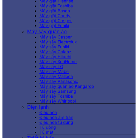
Máy giặt Hisense
Máy giặt Toshiba
Máy giặt Bosch
Máy giặt Candy
Máy giặt Casper
Máy giặt Funiki
Máy sấy quần áo
Máy sấy Casper
Máy sấy Electrolux
Máy sấy Funiki
Máy sấy Galanz
Máy sấy Hitachi
Máy sấy KoriHome
Máy sấy LG
Máy sấy Mabe
Máy sấy Malloca
Máy sấy Panasonic
Máy sấy quần áo Kangaroo
Máy sấy Samsung
Máy sấy Toshiba
Máy sấy Whirlpool
Điện lạnh
Điều hòa
Điều hòa âm trần
Điều hòa tủ đứng
Tủ đông
Tủ mát