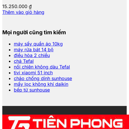
15.250.000
₫
Thêm vào giỏ hàng
Mọi người cũng tìm kiếm
máy sấy quần áo 10kg
máy rửa bát 14 bộ
điều hòa 2 chiều
chả Tefal
nồi chiên không dàu Tefal
tivi xiaomi 51 inch
chảo chống dính sunhouse
mấy lọc không khí daikin
bếp từ sunhouse