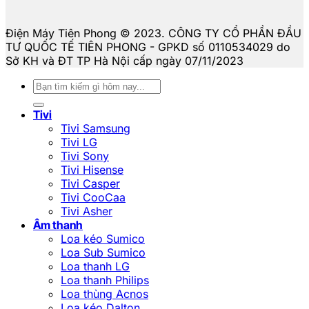
Điện Máy Tiên Phong © 2023. CÔNG TY CỔ PHẦN ĐẦU
TƯ QUỐC TẾ TIÊN PHONG - GPKD số 0110534029 do
Sở KH và ĐT TP Hà Nội cấp ngày 07/11/2023
Tìm
kiếm:
Tivi
Tivi Samsung
Tivi LG
Tivi Sony
Tivi Hisense
Tivi Casper
Tivi CooCaa
Tivi Asher
Âm thanh
Loa kéo Sumico
Loa Sub Sumico
Loa thanh LG
Loa thanh Philips
Loa thùng Acnos
Loa kéo Dalton