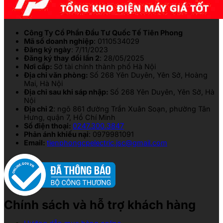
Công Ty Cổ Phần Đầu Tư Quốc Tế Tiên Phong
Mã số doanh nghiệp
: 0110534029
Đăng ký ngày
: 7/11/2023
Đăng ký thay đổi lần 2
: 28/05/2025
Nơi cấp:
Sở tài chính thành phố Hà Nội
Địa chỉ văn phòng:
Số 268 Yên Duyên, Yên Sở, Hoàng
Mai, Hà Nội
Địa chỉ sau khi sáp nhập:
Số 268 Yên Duyên, Yên Sở, Hà
Nội
Địa chỉ 2
: ngõ 861 đường Trần Xuân Soạn, phường Tân
Hưng, quận 7, Hồ Chí Minh
Số điện thoại:
0247.300.3847
Phản ánh khiếu nại
: 0979981091
Email:
tienphongcpelectric.jsc@gmail.com
Chính sách và hỗ trợ khách hàng