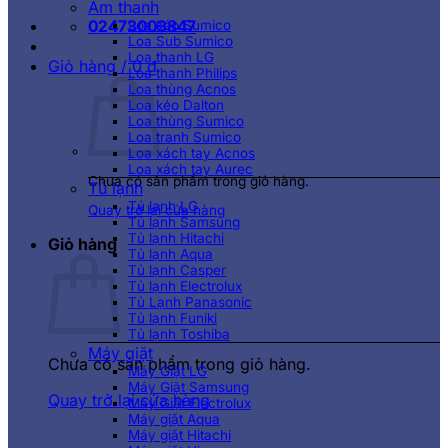
Âm thanh
02473003847
Loa kéo Sumico
Loa Sub Sumico
Loa thanh LG
Giỏ hàng /
0
₫
Loa thanh Philips
Loa thùng Acnos
Loa kéo Dalton
Loa thùng Sumico
Loa tranh Sumico
Loa xách tay Acnos
Loa xách tay Aurec
Chưa có sản phẩm trong giỏ hàng.
Tủ lạnh
Tủ lạnh LG
Quay trở lại cửa hàng
Tủ lạnh Samsung
Tủ lạnh Hitachi
Giỏ hàng
Tủ lạnh Aqua
Tủ lạnh Casper
Tủ lạnh Electrolux
Tủ Lạnh Panasonic
Tủ lạnh Funiki
Tủ lạnh Toshiba
Máy giặt
Chưa có sản phẩm trong giỏ hàng.
Máy Giặt LG
Máy Giặt Samsung
Quay trở lại cửa hàng
Máy Giặt Electrolux
Máy giặt Aqua
Máy giặt Hitachi