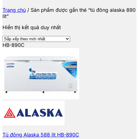
Trang chủ
/
Sản phẩm được gắn thẻ “tủ đông alaska 890
lít”
Hiển thị kết quả duy nhất
HB-890C
Tủ đông Alaska 588 lít HB-890C