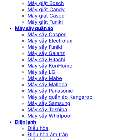
Máy giặt Bosch
Máy giặt Candy
Máy giặt Casper
Máy giặt Funiki
Máy sấy quần áo
Máy sấy Casper
Máy sấy Electrolux
Máy sấy Funiki
Máy sấy Galanz
Máy sấy Hitachi
Máy sấy KoriHome
Máy sấy LG
Máy sấy Mabe
Máy sấy Malloca
Máy sấy Panasonic
Máy sấy quần áo Kangaroo
Máy sấy Samsung
Máy sấy Toshiba
Máy sấy Whirlpool
Điện lạnh
Điều hòa
Điều hòa âm trần