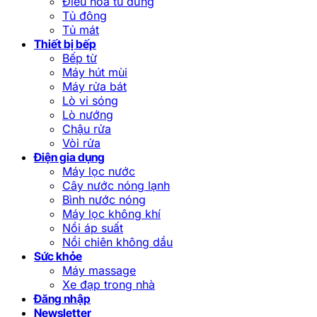
Điều hòa tủ đứng
Tủ đông
Tủ mát
Thiết bị bếp
Bếp từ
Máy hút mùi
Máy rửa bát
Lò vi sóng
Lò nướng
Chậu rửa
Vòi rửa
Điện gia dụng
Máy lọc nước
Cây nước nóng lạnh
Bình nước nóng
Máy lọc không khí
Nồi áp suất
Nồi chiên không dầu
Sức khỏe
Máy massage
Xe đạp trong nhà
Đăng nhập
Newsletter