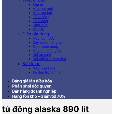
Thiết bị bếp
Bếp từ
Máy hút mùi
Máy rửa bát
Lò vi sóng
Lò nướng
Chậu rửa
Vòi rửa
Điện gia dụng
Máy lọc nước
Cây nước nóng lạnh
Bình nước nóng
Máy lọc không khí
Nồi áp suất
Nồi chiên không dầu
Sức khỏe
Máy massage
Xe đạp trong nhà
Bảng giá lắp điều hòa
Phân phối độc quyền
Bán hàng doanh nghiệp
Hàng tồn kho – Giảm tới 70%
tủ đông alaska 890 lít