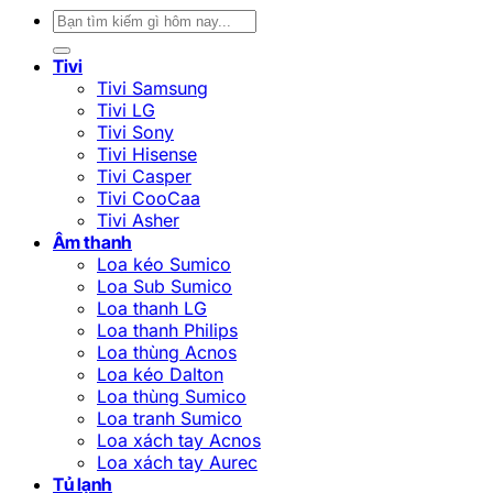
Tìm
kiếm:
Tivi
Tivi Samsung
Tivi LG
Tivi Sony
Tivi Hisense
Tivi Casper
Tivi CooCaa
Tivi Asher
Âm thanh
Loa kéo Sumico
Loa Sub Sumico
Loa thanh LG
Loa thanh Philips
Loa thùng Acnos
Loa kéo Dalton
Loa thùng Sumico
Loa tranh Sumico
Loa xách tay Acnos
Loa xách tay Aurec
Tủ lạnh