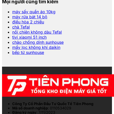
Mọi người cũng tìm kiếm
máy sấy quần áo 10kg
máy rửa bát 14 bộ
điều hòa 2 chiều
chả Tefal
nồi chiên không dàu Tefal
tivi xiaomi 51 inch
chảo chống dính sunhouse
mấy lọc không khí daikin
bếp từ sunhouse
Công Ty Cổ Phần Đầu Tư Quốc Tế Tiên Phong
Mã số doanh nghiệp
: 0110534029
Đăng ký ngày
: 7/11/2023