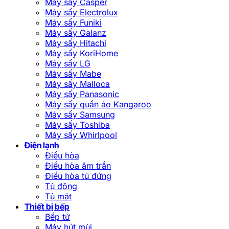
Máy sấy Casper
Máy sấy Electrolux
Máy sấy Funiki
Máy sấy Galanz
Máy sấy Hitachi
Máy sấy KoriHome
Máy sấy LG
Máy sấy Mabe
Máy sấy Malloca
Máy sấy Panasonic
Máy sấy quần áo Kangaroo
Máy sấy Samsung
Máy sấy Toshiba
Máy sấy Whirlpool
Điện lạnh
Điều hòa
Điều hòa âm trần
Điều hòa tủ đứng
Tủ đông
Tủ mát
Thiết bị bếp
Bếp từ
Máy hút mùi