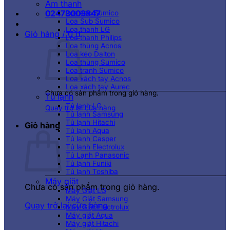
Âm thanh
02473003847
Loa kéo Sumico
Loa Sub Sumico
Loa thanh LG
Giỏ hàng /
0
₫
Loa thanh Philips
Loa thùng Acnos
Loa kéo Dalton
Loa thùng Sumico
Loa tranh Sumico
Loa xách tay Acnos
Loa xách tay Aurec
Chưa có sản phẩm trong giỏ hàng.
Tủ lạnh
Tủ lạnh LG
Quay trở lại cửa hàng
Tủ lạnh Samsung
Tủ lạnh Hitachi
Giỏ hàng
Tủ lạnh Aqua
Tủ lạnh Casper
Tủ lạnh Electrolux
Tủ Lạnh Panasonic
Tủ lạnh Funiki
Tủ lạnh Toshiba
Máy giặt
Chưa có sản phẩm trong giỏ hàng.
Máy Giặt LG
Máy Giặt Samsung
Quay trở lại cửa hàng
Máy Giặt Electrolux
Máy giặt Aqua
Máy giặt Hitachi