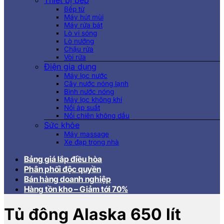
Thiết bị bếp
Bếp từ
Máy hút mùi
Máy rửa bát
Lò vi sóng
Lò nướng
Chậu rửa
Vòi rửa
Điện gia dụng
Máy lọc nước
Cây nước nóng lạnh
Bình nước nóng
Máy lọc không khí
Nồi áp suất
Nồi chiên không dầu
Sức khỏe
Máy massage
Xe đạp trong nhà
Bảng giá lắp điều hòa
Phân phối độc quyền
Bán hàng doanh nghiệp
Hàng tồn kho – Giảm tới 70%
Tủ đông Alaska 650 lít