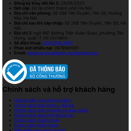
Đăng ký thay đổi lần 2
: 28/05/2025
Nơi cấp:
Sở tài chính thành phố Hà Nội
Địa chỉ văn phòng:
Số 268 Yên Duyên, Yên Sở, Hoàng
Mai, Hà Nội
Địa chỉ sau khi sáp nhập:
Số 268 Yên Duyên, Yên Sở, Hà
Nội
Địa chỉ 2
: ngõ 861 đường Trần Xuân Soạn, phường Tân
Hưng, quận 7, Hồ Chí Minh
Số điện thoại:
0247.300.3847
Phản ánh khiếu nại
: 0979981091
Email:
tienphongcpelectric.jsc@gmail.com
Chính sách và hỗ trợ khách hàng
Hướng dẫn mua hàng online
Chính sách bảo hành – đổi trả
Chính sách vận chuyển và giao nhận
Chính sách bảo mật thông tin
Chính sách thanh toán
Chính sách kiểm hàng
Điều kiện giao dịch chung