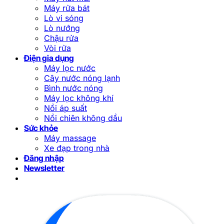
Máy rửa bát
Lò vi sóng
Lò nướng
Chậu rửa
Vòi rửa
Điện gia dụng
Máy lọc nước
Cây nước nóng lạnh
Bình nước nóng
Máy lọc không khí
Nồi áp suất
Nồi chiên không dầu
Sức khỏe
Máy massage
Xe đạp trong nhà
Đăng nhập
Newsletter