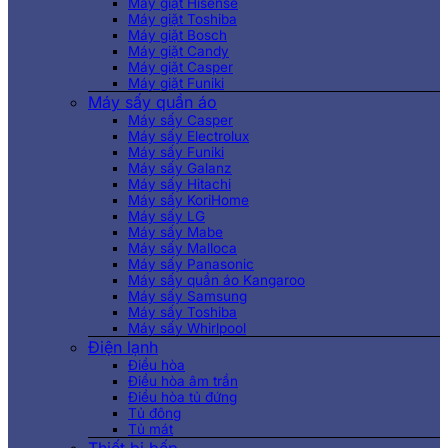
Máy giặt Hisense
Máy giặt Toshiba
Máy giặt Bosch
Máy giặt Candy
Máy giặt Casper
Máy giặt Funiki
Máy sấy quần áo
Máy sấy Casper
Máy sấy Electrolux
Máy sấy Funiki
Máy sấy Galanz
Máy sấy Hitachi
Máy sấy KoriHome
Máy sấy LG
Máy sấy Mabe
Máy sấy Malloca
Máy sấy Panasonic
Máy sấy quần áo Kangaroo
Máy sấy Samsung
Máy sấy Toshiba
Máy sấy Whirlpool
Điện lạnh
Điều hòa
Điều hòa âm trần
Điều hòa tủ đứng
Tủ đông
Tủ mát