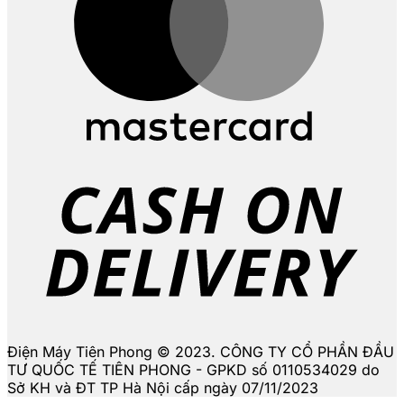
D
Điện Máy Tiên Phong © 2023. CÔNG TY CỔ PHẦN ĐẦU
TƯ QUỐC TẾ TIÊN PHONG - GPKD số 0110534029 do
Sở KH và ĐT TP Hà Nội cấp ngày 07/11/2023