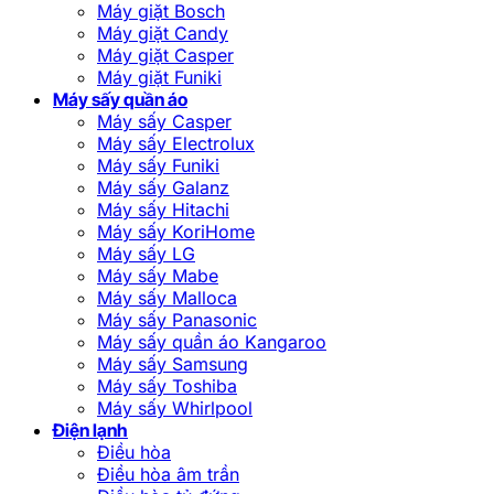
Máy giặt Bosch
Máy giặt Candy
Máy giặt Casper
Máy giặt Funiki
Máy sấy quần áo
Máy sấy Casper
Máy sấy Electrolux
Máy sấy Funiki
Máy sấy Galanz
Máy sấy Hitachi
Máy sấy KoriHome
Máy sấy LG
Máy sấy Mabe
Máy sấy Malloca
Máy sấy Panasonic
Máy sấy quần áo Kangaroo
Máy sấy Samsung
Máy sấy Toshiba
Máy sấy Whirlpool
Điện lạnh
Điều hòa
Điều hòa âm trần