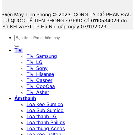
Điện Máy Tiên Phong © 2023. CÔNG TY CỔ PHẦN ĐẦU
TƯ QUỐC TẾ TIÊN PHONG - GPKD số 0110534029 do
Sở KH và ĐT TP Hà Nội cấp ngày 07/11/2023
Tìm
kiếm:
Tivi
Tivi Samsung
Tivi LG
Tivi Sony
Tivi Hisense
Tivi Casper
Tivi CooCaa
Tivi Asher
Âm thanh
Loa kéo Sumico
Loa Sub Sumico
Loa thanh LG
Loa thanh Philips
Loa thùng Acnos
Loa kéo Dalton