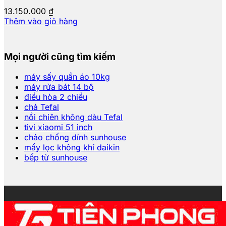
13.150.000
₫
Thêm vào giỏ hàng
Mọi người cũng tìm kiếm
máy sấy quần áo 10kg
máy rửa bát 14 bộ
điều hòa 2 chiều
chả Tefal
nồi chiên không dàu Tefal
tivi xiaomi 51 inch
chảo chống dính sunhouse
mấy lọc không khí daikin
bếp từ sunhouse