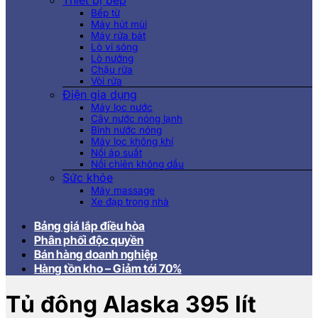
Thiết bị bếp
Bếp từ
Máy hút mùi
Máy rửa bát
Lò vi sóng
Lò nướng
Chậu rửa
Vòi rửa
Điện gia dụng
Máy lọc nước
Cây nước nóng lạnh
Bình nước nóng
Máy lọc không khí
Nồi áp suất
Nồi chiên không dầu
Sức khỏe
Máy massage
Xe đạp trong nhà
Bảng giá lắp điều hòa
Phân phối độc quyền
Bán hàng doanh nghiệp
Hàng tồn kho – Giảm tới 70%
Tủ đông Alaska 395 lít