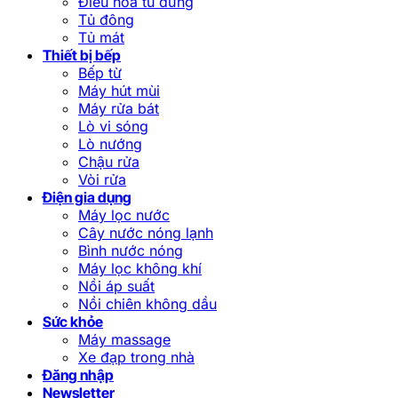
Điều hòa tủ đứng
Tủ đông
Tủ mát
Thiết bị bếp
Bếp từ
Máy hút mùi
Máy rửa bát
Lò vi sóng
Lò nướng
Chậu rửa
Vòi rửa
Điện gia dụng
Máy lọc nước
Cây nước nóng lạnh
Bình nước nóng
Máy lọc không khí
Nồi áp suất
Nồi chiên không dầu
Sức khỏe
Máy massage
Xe đạp trong nhà
Đăng nhập
Newsletter