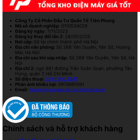
Công Ty Cổ Phần Đầu Tư Quốc Tế Tiên Phong
Mã số doanh nghiệp
: 0110534029
Đăng ký ngày
: 7/11/2023
Đăng ký thay đổi lần 2
: 28/05/2025
Nơi cấp:
Sở tài chính thành phố Hà Nội
Địa chỉ văn phòng:
Số 268 Yên Duyên, Yên Sở, Hoàng
Mai, Hà Nội
Địa chỉ sau khi sáp nhập:
Số 268 Yên Duyên, Yên Sở, Hà
Nội
Địa chỉ 2
: ngõ 861 đường Trần Xuân Soạn, phường Tân
Hưng, quận 7, Hồ Chí Minh
Số điện thoại:
0247.300.3847
Phản ánh khiếu nại
: 0979981091
Email:
tienphongcpelectric.jsc@gmail.com
Chính sách và hỗ trợ khách hàng