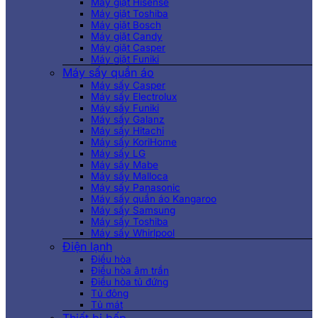
Máy giặt Hisense
Máy giặt Toshiba
Máy giặt Bosch
Máy giặt Candy
Máy giặt Casper
Máy giặt Funiki
Máy sấy quần áo
Máy sấy Casper
Máy sấy Electrolux
Máy sấy Funiki
Máy sấy Galanz
Máy sấy Hitachi
Máy sấy KoriHome
Máy sấy LG
Máy sấy Mabe
Máy sấy Malloca
Máy sấy Panasonic
Máy sấy quần áo Kangaroo
Máy sấy Samsung
Máy sấy Toshiba
Máy sấy Whirlpool
Điện lạnh
Điều hòa
Điều hòa âm trần
Điều hòa tủ đứng
Tủ đông
Tủ mát