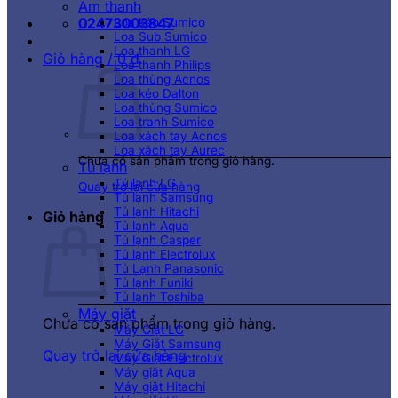
Âm thanh
02473003847
Loa kéo Sumico
Loa Sub Sumico
Loa thanh LG
Giỏ hàng /
0
₫
Loa thanh Philips
Loa thùng Acnos
Loa kéo Dalton
Loa thùng Sumico
Loa tranh Sumico
Loa xách tay Acnos
Loa xách tay Aurec
Chưa có sản phẩm trong giỏ hàng.
Tủ lạnh
Tủ lạnh LG
Quay trở lại cửa hàng
Tủ lạnh Samsung
Tủ lạnh Hitachi
Giỏ hàng
Tủ lạnh Aqua
Tủ lạnh Casper
Tủ lạnh Electrolux
Tủ Lạnh Panasonic
Tủ lạnh Funiki
Tủ lạnh Toshiba
Máy giặt
Chưa có sản phẩm trong giỏ hàng.
Máy Giặt LG
Máy Giặt Samsung
Quay trở lại cửa hàng
Máy Giặt Electrolux
Máy giặt Aqua
Máy giặt Hitachi