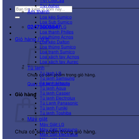
Tivi CooCaa
Tivi Asher
Tìm
Âm thanh
kiếm:
Loa kéo Sumico
Loa Sub Sumico
02473003847
Loa thanh LG
Loa thanh Philips
Loa thùng Acnos
Giỏ hàng /
0
₫
Loa kéo Dalton
Loa thùng Sumico
Loa tranh Sumico
Loa xách tay Acnos
Loa xách tay Aurec
Tủ lạnh
Tủ lạnh LG
Chưa có sản phẩm trong giỏ hàng.
Tủ lạnh Samsung
Tủ lạnh Hitachi
Quay trở lại cửa hàng
Tủ lạnh Aqua
Tủ lạnh Casper
Giỏ hàng
Tủ lạnh Electrolux
Tủ Lạnh Panasonic
Tủ lạnh Funiki
Tủ lạnh Toshiba
Máy giặt
Máy Giặt LG
Máy Giặt Samsung
Chưa có sản phẩm trong giỏ hàng.
Máy Giặt Electrolux