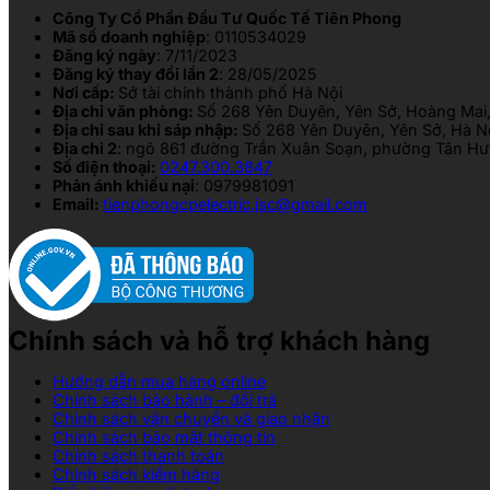
Công Ty Cổ Phần Đầu Tư Quốc Tế Tiên Phong
Mã số doanh nghiệp
: 0110534029
Đăng ký ngày
: 7/11/2023
Đăng ký thay đổi lần 2
: 28/05/2025
Nơi cấp:
Sở tài chính thành phố Hà Nội
Địa chỉ văn phòng:
Số 268 Yên Duyên, Yên Sở, Hoàng Mai,
Địa chỉ sau khi sáp nhập:
Số 268 Yên Duyên, Yên Sở, Hà N
Địa chỉ 2
: ngõ 861 đường Trần Xuân Soạn, phường Tân Hưn
Số điện thoại:
0247.300.3847
Phản ánh khiếu nại
: 0979981091
Email:
tienphongcpelectric.jsc@gmail.com
Chính sách và hỗ trợ khách hàng
Hướng dẫn mua hàng online
Chính sách bảo hành – đổi trả
Chính sách vận chuyển và giao nhận
Chính sách bảo mật thông tin
Chính sách thanh toán
Chính sách kiểm hàng