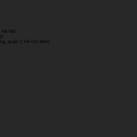
 Hà Nội
ội
g, quận 7, Hồ Chí Minh