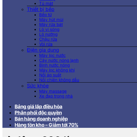
Tủ mát
Thiết bị bếp
Bếp từ
Máy hút mùi
Máy rửa bát
Lò vi sóng
Lò nướng
Chậu rửa
Vòi rửa
Điện gia dụng
Máy lọc nước
Cây nước nóng lạnh
Bình nước nóng
Máy lọc không khí
Nồi áp suất
Nồi chiên không dầu
Sức khỏe
Máy massage
Xe đạp trong nhà
Bảng giá lắp điều hòa
Phân phối độc quyền
Bán hàng doanh nghiệp
Hàng tồn kho – Giảm tới 70%