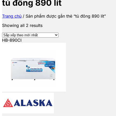
tủ đông 890 lít
Trang chủ
/
Sản phẩm được gắn thẻ “tủ đông 890 lít”
Showing all 2 results
HB-890CI