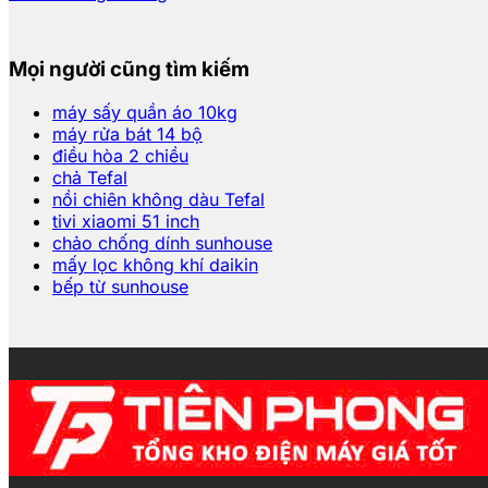
Mọi người cũng tìm kiếm
máy sấy quần áo 10kg
máy rửa bát 14 bộ
điều hòa 2 chiều
chả Tefal
nồi chiên không dàu Tefal
tivi xiaomi 51 inch
chảo chống dính sunhouse
mấy lọc không khí daikin
bếp từ sunhouse