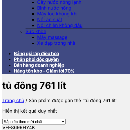
Cây nước nóng lạnh
Bình nước nóng
Máy lọc không khí
Nồi áp suất
Nồi chiên không dầu
Sức khỏe
Máy massage
Xe đạp trong nhà
Bảng giá lắp điều hòa
Phân phối độc quyền
Bán hàng doanh nghiệp
Hàng tồn kho – Giảm tới 70%
tủ đông 761 lít
Trang chủ
/
Sản phẩm được gắn thẻ “tủ đông 761 lít”
Hiển thị kết quả duy nhất
VH-8699HY4K