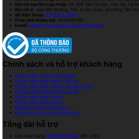
Địa chỉ sau khi sáp nhập:
Số 268 Yên Duyên, Yên Sở, Hà N
Địa chỉ 2
: ngõ 861 đường Trần Xuân Soạn, phường Tân Hưn
Số điện thoại:
0247.300.3847
Phản ánh khiếu nại
: 0979981091
Email:
tienphongcpelectric.jsc@gmail.com
Chính sách và hỗ trợ khách hàng
Hướng dẫn mua hàng online
Chính sách bảo hành – đổi trả
Chính sách vận chuyển và giao nhận
Chính sách bảo mật thông tin
Chính sách thanh toán
Chính sách kiểm hàng
Điều kiện giao dịch chung
Nghĩa vụ của các bên liên quan
Tổng đài hỗ trợ
Gọi mua hàng:
0247.300.3847
(6h-23h)