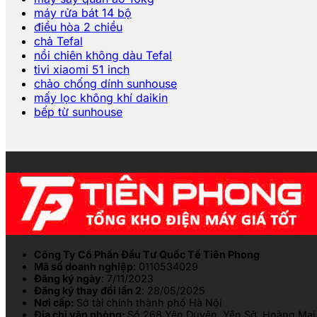
máy rửa bát 14 bộ
điều hòa 2 chiều
chả Tefal
nồi chiên không dàu Tefal
tivi xiaomi 51 inch
chảo chống dính sunhouse
mấy lọc không khí daikin
bếp từ sunhouse
Công Ty Cổ Phần Đầu Tư Quốc Tế Tiên Phong
Mã số doanh nghiệp
: 0110534029
Đăng ký ngày
: 7/11/2023
Đăng ký thay đổi lần 2
: 28/05/2025
Nơi cấp:
Sở tài chính thành phố Hà Nội
Địa chỉ văn phòng:
Số 268 Yên Duyên, Yên Sở, Hoàng Mai,