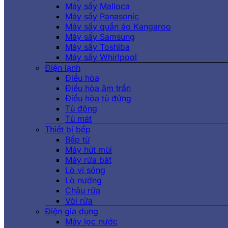
Máy sấy Malloca
Máy sấy Panasonic
Máy sấy quần áo Kangaroo
Máy sấy Samsung
Máy sấy Toshiba
Máy sấy Whirlpool
Điện lạnh
Điều hòa
Điều hòa âm trần
Điều hòa tủ đứng
Tủ đông
Tủ mát
Thiết bị bếp
Bếp từ
Máy hút mùi
Máy rửa bát
Lò vi sóng
Lò nướng
Chậu rửa
Vòi rửa
Điện gia dụng
Máy lọc nước