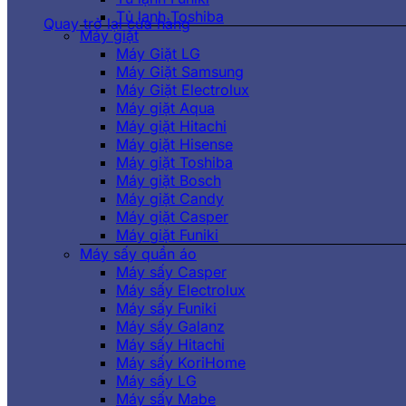
Tủ lạnh Toshiba
Quay trở lại cửa hàng
Máy giặt
Máy Giặt LG
Máy Giặt Samsung
Máy Giặt Electrolux
Máy giặt Aqua
Máy giặt Hitachi
Máy giặt Hisense
Máy giặt Toshiba
Máy giặt Bosch
Máy giặt Candy
Máy giặt Casper
Máy giặt Funiki
Máy sấy quần áo
Máy sấy Casper
Máy sấy Electrolux
Máy sấy Funiki
Máy sấy Galanz
Máy sấy Hitachi
Máy sấy KoriHome
Máy sấy LG
Máy sấy Mabe