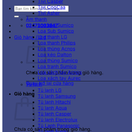
Tivi Casper
Tivi CooCaa
Tìm
Tivi Asher
kiếm:
Âm thanh
Loa kéo Sumico
02473003847
Loa Sub Sumico
Loa thanh LG
Giỏ hàng /
0
₫
Loa thanh Philips
Loa thùng Acnos
Loa kéo Dalton
Loa thùng Sumico
Loa tranh Sumico
Loa xách tay Acnos
Chưa có sản phẩm trong giỏ hàng.
Loa xách tay Aurec
Quay trở lại cửa hàng
Tủ lạnh
Tủ lạnh LG
Giỏ hàng
Tủ lạnh Samsung
Tủ lạnh Hitachi
Tủ lạnh Aqua
Tủ lạnh Casper
Tủ lạnh Electrolux
Tủ Lạnh Panasonic
Chưa có sản phẩm trong giỏ hàng.
Tủ lạnh Funiki