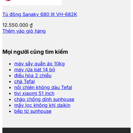
Tủ đông Sanaky 680 lít VH-682K
12.550.000
₫
Thêm vào giỏ hàng
Mọi người cũng tìm kiếm
máy sấy quần áo 10kg
máy rửa bát 14 bộ
điều hòa 2 chiều
chả Tefal
nồi chiên không dàu Tefal
tivi xiaomi 51 inch
chảo chống dính sunhouse
mấy lọc không khí daikin
bếp từ sunhouse