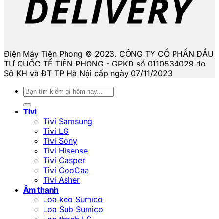
Điện Máy Tiên Phong © 2023. CÔNG TY CỔ PHẦN ĐẦU
TƯ QUỐC TẾ TIÊN PHONG - GPKD số 0110534029 do
Sở KH và ĐT TP Hà Nội cấp ngày 07/11/2023
Tìm
kiếm:
Tivi
Tivi Samsung
Tivi LG
Tivi Sony
Tivi Hisense
Tivi Casper
Tivi CooCaa
Tivi Asher
Âm thanh
Loa kéo Sumico
Loa Sub Sumico
Loa thanh LG