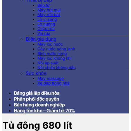
Thiết bị bếp
Bếp từ
Máy hút mùi
Máy rửa bát
Lò vi sóng
Lò nướng
Chậu rửa
Vòi rửa
Điện gia dụng
Máy lọc nước
Cây nước nóng lạnh
Bình nước nóng
Máy lọc không khí
Nồi áp suất
Nồi chiên không dầu
Sức khỏe
Máy massage
Xe đạp trong nhà
Bảng giá lắp điều hòa
Phân phối độc quyền
Bán hàng doanh nghiệp
Hàng tồn kho – Giảm tới 70%
Tủ đông 680 lít