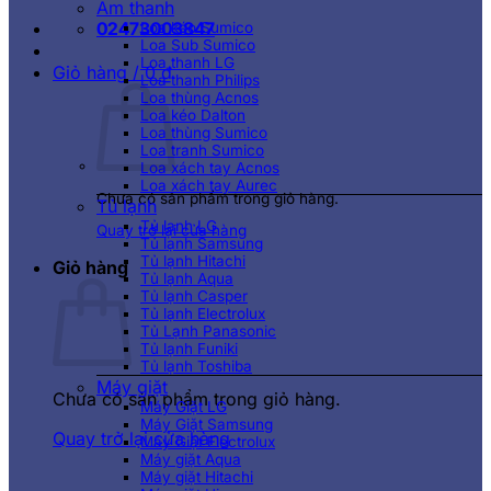
Âm thanh
02473003847
Loa kéo Sumico
Loa Sub Sumico
Loa thanh LG
Giỏ hàng /
0
₫
Loa thanh Philips
Loa thùng Acnos
Loa kéo Dalton
Loa thùng Sumico
Loa tranh Sumico
Loa xách tay Acnos
Loa xách tay Aurec
Chưa có sản phẩm trong giỏ hàng.
Tủ lạnh
Tủ lạnh LG
Quay trở lại cửa hàng
Tủ lạnh Samsung
Tủ lạnh Hitachi
Giỏ hàng
Tủ lạnh Aqua
Tủ lạnh Casper
Tủ lạnh Electrolux
Tủ Lạnh Panasonic
Tủ lạnh Funiki
Tủ lạnh Toshiba
Máy giặt
Chưa có sản phẩm trong giỏ hàng.
Máy Giặt LG
Máy Giặt Samsung
Quay trở lại cửa hàng
Máy Giặt Electrolux
Máy giặt Aqua
Máy giặt Hitachi