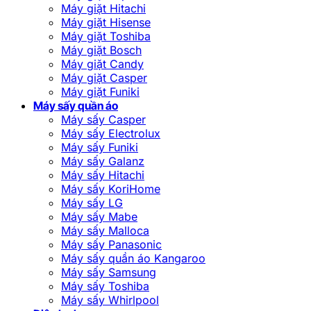
Máy giặt Hitachi
Máy giặt Hisense
Máy giặt Toshiba
Máy giặt Bosch
Máy giặt Candy
Máy giặt Casper
Máy giặt Funiki
Máy sấy quần áo
Máy sấy Casper
Máy sấy Electrolux
Máy sấy Funiki
Máy sấy Galanz
Máy sấy Hitachi
Máy sấy KoriHome
Máy sấy LG
Máy sấy Mabe
Máy sấy Malloca
Máy sấy Panasonic
Máy sấy quần áo Kangaroo
Máy sấy Samsung
Máy sấy Toshiba
Máy sấy Whirlpool