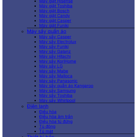
Máy giặt Hisense
Máy giặt Toshiba
Máy giặt Bosch
Máy giặt Candy
Máy giặt Casper
Máy giặt Funiki
Máy sấy quần áo
Máy sấy Casper
Máy sấy Electrolux
Máy sấy Funiki
Máy sấy Galanz
Máy sấy Hitachi
Máy sấy KoriHome
Máy sấy LG
Máy sấy Mabe
Máy sấy Malloca
Máy sấy Panasonic
Máy sấy quần áo Kangaroo
Máy sấy Samsung
Máy sấy Toshiba
Máy sấy Whirlpool
Điện lạnh
Điều hòa
Điều hòa âm trần
Điều hòa tủ đứng
Tủ đông
Tủ mát