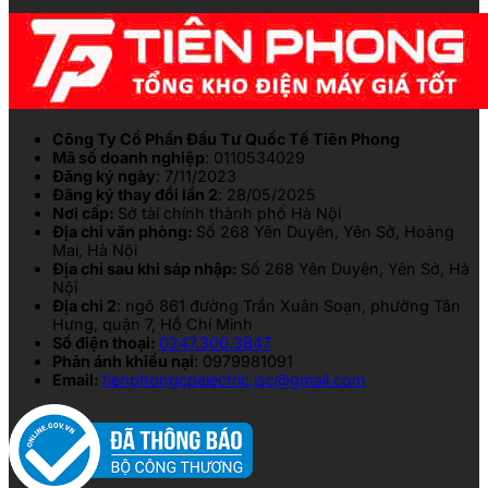
Công Ty Cổ Phần Đầu Tư Quốc Tế Tiên Phong
Mã số doanh nghiệp
: 0110534029
Đăng ký ngày
: 7/11/2023
Đăng ký thay đổi lần 2
: 28/05/2025
Nơi cấp:
Sở tài chính thành phố Hà Nội
Địa chỉ văn phòng:
Số 268 Yên Duyên, Yên Sở, Hoàng
Mai, Hà Nội
Địa chỉ sau khi sáp nhập:
Số 268 Yên Duyên, Yên Sở, Hà
Nội
Địa chỉ 2
: ngõ 861 đường Trần Xuân Soạn, phường Tân
Hưng, quận 7, Hồ Chí Minh
Số điện thoại:
0247.300.3847
Phản ánh khiếu nại
: 0979981091
Email:
tienphongcpelectric.jsc@gmail.com