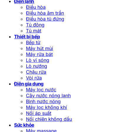
Điện lạnh
Điều hòa
Điều hòa âm trần
Điều hòa tủ đứng
Tủ đông
Tủ mát
Thiết bị bếp
Bếp từ
Máy hút mùi
Máy rửa bát
Lò vi sóng
Lò nướng
Chậu rửa
Vòi rửa
Điện gia dụng
Máy lọc nước
Cây nước nóng lạnh
Bình nước nóng
Máy lọc không khí
Nồi áp suất
Nồi chiên không dầu
Sức khỏe
Máy massage