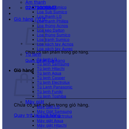
Âm thanh
02473003847
Loa kéo Sumico
Loa Sub Sumico
Loa thanh LG
Giỏ hàng /
0
₫
Loa thanh Philips
Loa thùng Acnos
Loa kéo Dalton
Loa thùng Sumico
Loa tranh Sumico
Loa xách tay Acnos
Loa xách tay Aurec
Chưa có sản phẩm trong giỏ hàng.
Tủ lạnh
Tủ lạnh LG
Quay trở lại cửa hàng
Tủ lạnh Samsung
Tủ lạnh Hitachi
Giỏ hàng
Tủ lạnh Aqua
Tủ lạnh Casper
Tủ lạnh Electrolux
Tủ Lạnh Panasonic
Tủ lạnh Funiki
Tủ lạnh Toshiba
Máy giặt
Chưa có sản phẩm trong giỏ hàng.
Máy Giặt LG
Máy Giặt Samsung
Quay trở lại cửa hàng
Máy Giặt Electrolux
Máy giặt Aqua
Máy giặt Hitachi