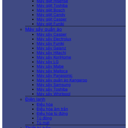
Máy giặt Hisense
Máy giặt Toshiba
Máy giặt Bosch
Máy giặt Candy
Máy giặt Casper
Máy giặt Funiki
Máy sấy quần áo
Máy sấy Casper
Máy sấy Electrolux
Máy sấy Funiki
Máy sấy Galanz
Máy sấy Hitachi
Máy sấy KoriHome
Máy sấy LG
Máy sấy Mabe
Máy sấy Malloca
Máy sấy Panasonic
Máy sấy quần áo Kangaroo
Máy sấy Samsung
Máy sấy Toshiba
Máy sấy Whirlpool
Điện lạnh
Điều hòa
Điều hòa âm trần
Điều hòa tủ đứng
Tủ đông
Tủ mát