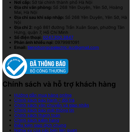
Nơi cấp:
Sở tài chính thành phố Hà Nội
Địa chỉ văn phòng:
Số 268 Yên Duyên, Yên Sở, Hoàng
Mai, Hà Nội
Địa chỉ sau khi sáp nhập:
Số 268 Yên Duyên, Yên Sở, Hà
Nội
Địa chỉ 2
: ngõ 861 đường Trần Xuân Soạn, phường Tân
Hưng, quận 7, Hồ Chí Minh
Số điện thoại:
0247.300.3847
Phản ánh khiếu nại
: 0979981091
Email:
tienphongcpelectric.jsc@gmail.com
Chính sách và hỗ trợ khách hàng
Hướng dẫn mua hàng online
Chính sách bảo hành – đổi trả
Chính sách vận chuyển và giao nhận
Chính sách bảo mật thông tin
Chính sách thanh toán
Chính sách kiểm hàng
Điều kiện giao dịch chung
Nghĩa vụ của các bên liên quan