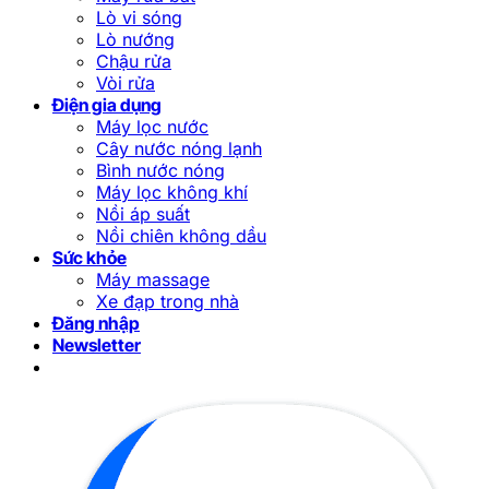
Lò vi sóng
Lò nướng
Chậu rửa
Vòi rửa
Điện gia dụng
Máy lọc nước
Cây nước nóng lạnh
Bình nước nóng
Máy lọc không khí
Nồi áp suất
Nồi chiên không dầu
Sức khỏe
Máy massage
Xe đạp trong nhà
Đăng nhập
Newsletter