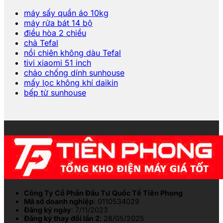
máy sấy quần áo 10kg
máy rửa bát 14 bộ
điều hòa 2 chiều
chả Tefal
nồi chiên không dàu Tefal
tivi xiaomi 51 inch
chảo chống dính sunhouse
mấy lọc không khí daikin
bếp từ sunhouse
Công Ty Cổ Phần Đầu Tư Quốc Tế Tiên Phong
Mã số doanh nghiệp
: 0110534029
Đăng ký ngày
: 7/11/2023
Đăng ký thay đổi lần 2
: 28/05/2025