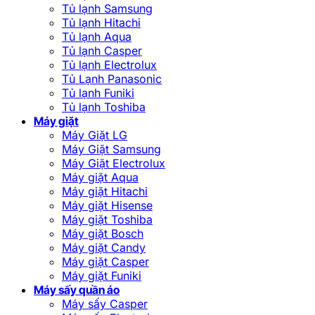
Tủ lạnh Samsung
Tủ lạnh Hitachi
Tủ lạnh Aqua
Tủ lạnh Casper
Tủ lạnh Electrolux
Tủ Lạnh Panasonic
Tủ lạnh Funiki
Tủ lạnh Toshiba
Máy giặt
Máy Giặt LG
Máy Giặt Samsung
Máy Giặt Electrolux
Máy giặt Aqua
Máy giặt Hitachi
Máy giặt Hisense
Máy giặt Toshiba
Máy giặt Bosch
Máy giặt Candy
Máy giặt Casper
Máy giặt Funiki
Máy sấy quần áo
Máy sấy Casper