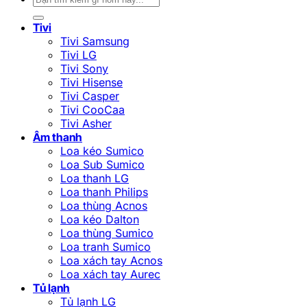
kiếm:
Tivi
Tivi Samsung
Tivi LG
Tivi Sony
Tivi Hisense
Tivi Casper
Tivi CooCaa
Tivi Asher
Âm thanh
Loa kéo Sumico
Loa Sub Sumico
Loa thanh LG
Loa thanh Philips
Loa thùng Acnos
Loa kéo Dalton
Loa thùng Sumico
Loa tranh Sumico
Loa xách tay Acnos
Loa xách tay Aurec
Tủ lạnh
Tủ lạnh LG