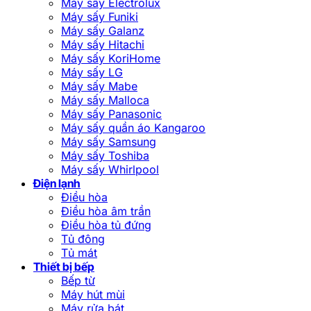
Máy sấy Electrolux
Máy sấy Funiki
Máy sấy Galanz
Máy sấy Hitachi
Máy sấy KoriHome
Máy sấy LG
Máy sấy Mabe
Máy sấy Malloca
Máy sấy Panasonic
Máy sấy quần áo Kangaroo
Máy sấy Samsung
Máy sấy Toshiba
Máy sấy Whirlpool
Điện lạnh
Điều hòa
Điều hòa âm trần
Điều hòa tủ đứng
Tủ đông
Tủ mát
Thiết bị bếp
Bếp từ
Máy hút mùi
Máy rửa bát