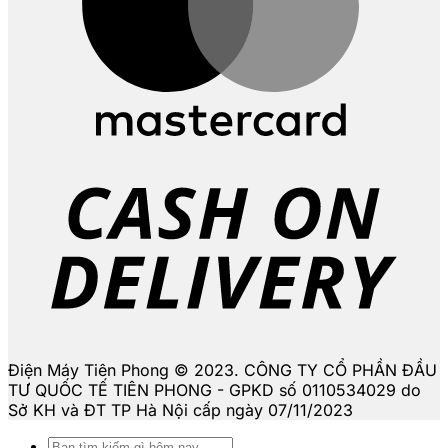
D
Điện Máy Tiên Phong © 2023. CÔNG TY CỔ PHẦN ĐẦU
TƯ QUỐC TẾ TIÊN PHONG - GPKD số 0110534029 do
Sở KH và ĐT TP Hà Nội cấp ngày 07/11/2023
Tìm