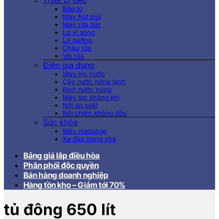
Thiết bị bếp
Bếp từ
Máy hút mùi
Máy rửa bát
Lò vi sóng
Lò nướng
Chậu rửa
Vòi rửa
Điện gia dụng
Máy lọc nước
Cây nước nóng lạnh
Bình nước nóng
Máy lọc không khí
Nồi áp suất
Nồi chiên không dầu
Sức khỏe
Máy massage
Xe đạp trong nhà
Bảng giá lắp điều hòa
Phân phối độc quyền
Bán hàng doanh nghiệp
Hàng tồn kho – Giảm tới 70%
tủ đông 650 lít