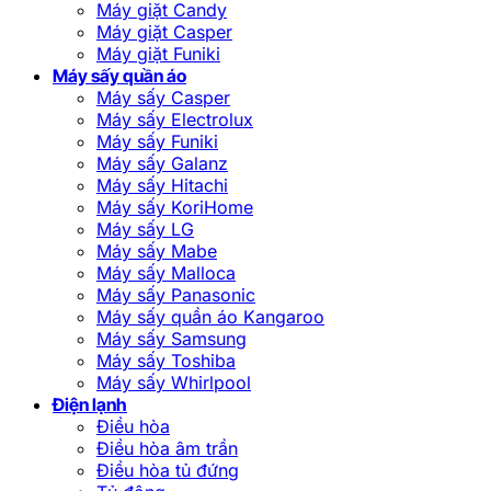
Máy giặt Candy
Máy giặt Casper
Máy giặt Funiki
Máy sấy quần áo
Máy sấy Casper
Máy sấy Electrolux
Máy sấy Funiki
Máy sấy Galanz
Máy sấy Hitachi
Máy sấy KoriHome
Máy sấy LG
Máy sấy Mabe
Máy sấy Malloca
Máy sấy Panasonic
Máy sấy quần áo Kangaroo
Máy sấy Samsung
Máy sấy Toshiba
Máy sấy Whirlpool
Điện lạnh
Điều hòa
Điều hòa âm trần
Điều hòa tủ đứng