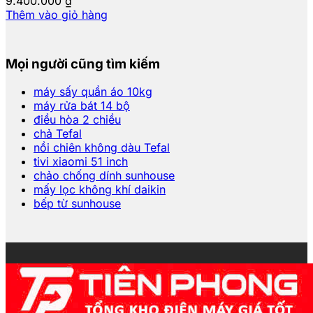
9.400.000
₫
Thêm vào giỏ hàng
Mọi người cũng tìm kiếm
máy sấy quần áo 10kg
máy rửa bát 14 bộ
điều hòa 2 chiều
chả Tefal
nồi chiên không dàu Tefal
tivi xiaomi 51 inch
chảo chống dính sunhouse
mấy lọc không khí daikin
bếp từ sunhouse