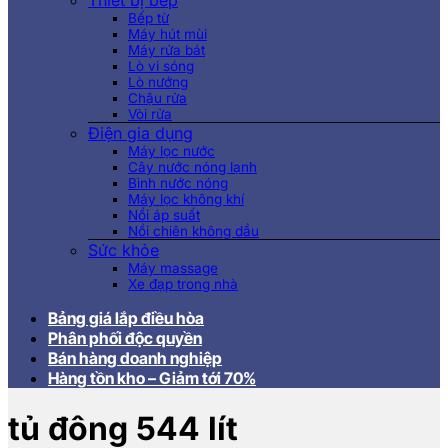
Thiết bị bếp
Bếp từ
Máy hút mùi
Máy rửa bát
Lò vi sóng
Lò nướng
Chậu rửa
Vòi rửa
Điện gia dụng
Máy lọc nước
Cây nước nóng lạnh
Bình nước nóng
Máy lọc không khí
Nồi áp suất
Nồi chiên không dầu
Sức khỏe
Máy massage
Xe đạp trong nhà
Bảng giá lắp điều hòa
Phân phối độc quyền
Bán hàng doanh nghiệp
Hàng tồn kho – Giảm tới 70%
tủ đông 544 lít