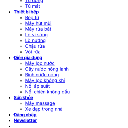
Tủ đông
Tủ mát
Thiết bị bếp
Bếp từ
Máy hút mùi
Máy rửa bát
Lò vi sóng
Lò nướng
Chậu rửa
Vòi rửa
Điện gia dụng
Máy lọc nước
Cây nước nóng lạnh
Bình nước nóng
Máy lọc không khí
Nồi áp suất
Nồi chiên không dầu
Sức khỏe
Máy massage
Xe đạp trong nhà
Đăng nhập
Newsletter