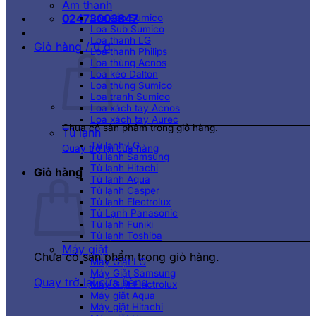
Âm thanh
02473003847
Loa kéo Sumico
Loa Sub Sumico
Loa thanh LG
Giỏ hàng /
0
₫
Loa thanh Philips
Loa thùng Acnos
Loa kéo Dalton
Loa thùng Sumico
Loa tranh Sumico
Loa xách tay Acnos
Loa xách tay Aurec
Chưa có sản phẩm trong giỏ hàng.
Tủ lạnh
Tủ lạnh LG
Quay trở lại cửa hàng
Tủ lạnh Samsung
Tủ lạnh Hitachi
Giỏ hàng
Tủ lạnh Aqua
Tủ lạnh Casper
Tủ lạnh Electrolux
Tủ Lạnh Panasonic
Tủ lạnh Funiki
Tủ lạnh Toshiba
Máy giặt
Chưa có sản phẩm trong giỏ hàng.
Máy Giặt LG
Máy Giặt Samsung
Quay trở lại cửa hàng
Máy Giặt Electrolux
Máy giặt Aqua
Máy giặt Hitachi