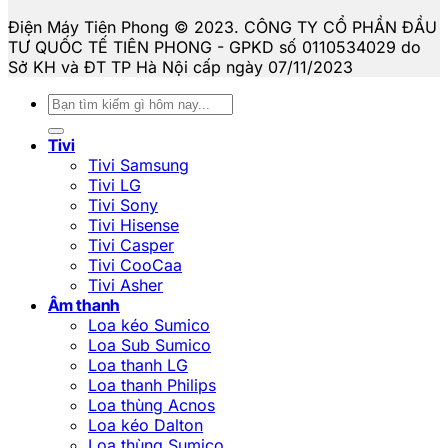
Điện Máy Tiên Phong © 2023. CÔNG TY CỔ PHẦN ĐẦU
TƯ QUỐC TẾ TIÊN PHONG - GPKD số 0110534029 do
Sở KH và ĐT TP Hà Nội cấp ngày 07/11/2023
Tìm
kiếm:
Tivi
Tivi Samsung
Tivi LG
Tivi Sony
Tivi Hisense
Tivi Casper
Tivi CooCaa
Tivi Asher
Âm thanh
Loa kéo Sumico
Loa Sub Sumico
Loa thanh LG
Loa thanh Philips
Loa thùng Acnos
Loa kéo Dalton
Loa thùng Sumico