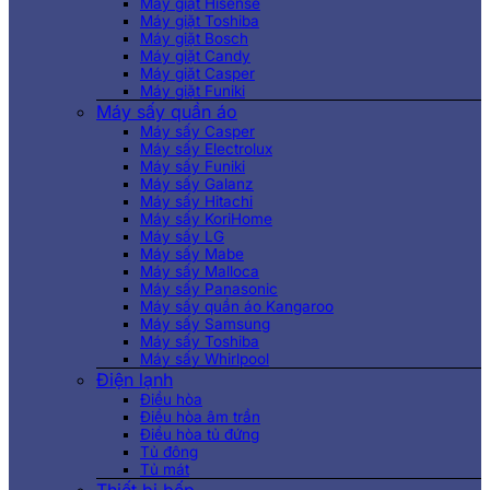
Máy giặt Hisense
Máy giặt Toshiba
Máy giặt Bosch
Máy giặt Candy
Máy giặt Casper
Máy giặt Funiki
Máy sấy quần áo
Máy sấy Casper
Máy sấy Electrolux
Máy sấy Funiki
Máy sấy Galanz
Máy sấy Hitachi
Máy sấy KoriHome
Máy sấy LG
Máy sấy Mabe
Máy sấy Malloca
Máy sấy Panasonic
Máy sấy quần áo Kangaroo
Máy sấy Samsung
Máy sấy Toshiba
Máy sấy Whirlpool
Điện lạnh
Điều hòa
Điều hòa âm trần
Điều hòa tủ đứng
Tủ đông
Tủ mát