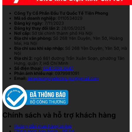
Công Ty Cổ Phần Đầu Tư Quốc Tế Tiên Phong
Mã số doanh nghiệp
: 0110534029
Đăng ký ngày
: 7/11/2023
Đăng ký thay đổi lần 2
: 28/05/2025
Nơi cấp:
Sở tài chính thành phố Hà Nội
Địa chỉ văn phòng:
Số 268 Yên Duyên, Yên Sở, Hoàng
Mai, Hà Nội
Địa chỉ sau khi sáp nhập:
Số 268 Yên Duyên, Yên Sở, Hà
Nội
Địa chỉ 2
: ngõ 861 đường Trần Xuân Soạn, phường Tân
Hưng, quận 7, Hồ Chí Minh
Số điện thoại:
0247.300.3847
Phản ánh khiếu nại
: 0979981091
Email:
tienphongcpelectric.jsc@gmail.com
Chính sách và hỗ trợ khách hàng
Hướng dẫn mua hàng online
Chính sách bảo hành – đổi trả