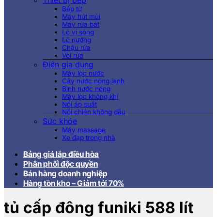
Thiết bị bếp
Bếp từ
Máy hút mùi
Máy rửa bát
Lò vi sóng
Lò nướng
Chậu rửa
Vòi rửa
Điện gia dụng
Máy lọc nước
Cây nước nóng lạnh
Bình nước nóng
Máy lọc không khí
Nồi áp suất
Nồi chiên không dầu
Sức khỏe
Máy massage
Xe đạp trong nhà
Bảng giá lắp điều hòa
Phân phối độc quyền
Bán hàng doanh nghiệp
Hàng tồn kho – Giảm tới 70%
tủ cấp đông funiki 588 lít