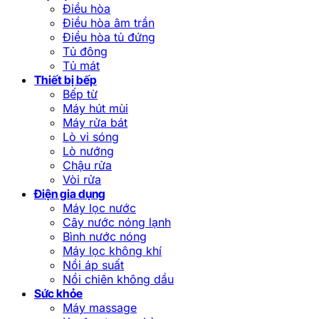
Điều hòa
Điều hòa âm trần
Điều hòa tủ đứng
Tủ đông
Tủ mát
Thiết bị bếp
Bếp từ
Máy hút mùi
Máy rửa bát
Lò vi sóng
Lò nướng
Chậu rửa
Vòi rửa
Điện gia dụng
Máy lọc nước
Cây nước nóng lạnh
Bình nước nóng
Máy lọc không khí
Nồi áp suất
Nồi chiên không dầu
Sức khỏe
Máy massage