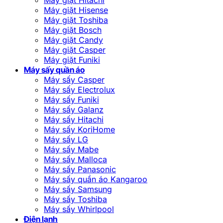
Máy giặt Hisense
Máy giặt Toshiba
Máy giặt Bosch
Máy giặt Candy
Máy giặt Casper
Máy giặt Funiki
Máy sấy quần áo
Máy sấy Casper
Máy sấy Electrolux
Máy sấy Funiki
Máy sấy Galanz
Máy sấy Hitachi
Máy sấy KoriHome
Máy sấy LG
Máy sấy Mabe
Máy sấy Malloca
Máy sấy Panasonic
Máy sấy quần áo Kangaroo
Máy sấy Samsung
Máy sấy Toshiba
Máy sấy Whirlpool
Điện lạnh