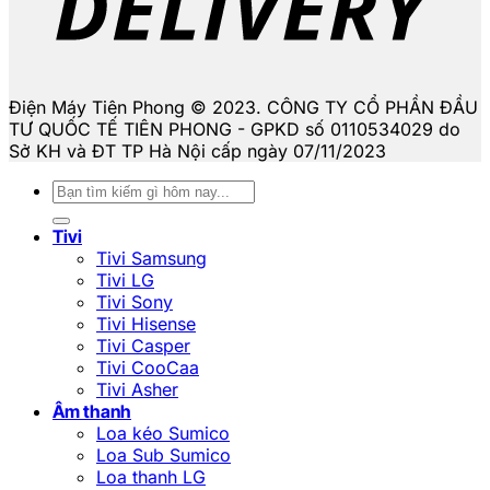
Điện Máy Tiên Phong © 2023. CÔNG TY CỔ PHẦN ĐẦU
TƯ QUỐC TẾ TIÊN PHONG - GPKD số 0110534029 do
Sở KH và ĐT TP Hà Nội cấp ngày 07/11/2023
Tìm
kiếm:
Tivi
Tivi Samsung
Tivi LG
Tivi Sony
Tivi Hisense
Tivi Casper
Tivi CooCaa
Tivi Asher
Âm thanh
Loa kéo Sumico
Loa Sub Sumico
Loa thanh LG