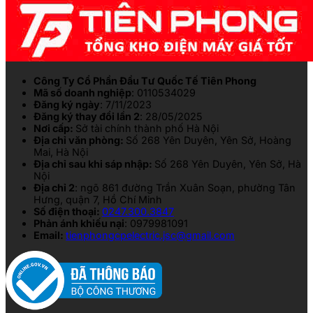
Công Ty Cổ Phần Đầu Tư Quốc Tế Tiên Phong
Mã số doanh nghiệp
: 0110534029
Đăng ký ngày
: 7/11/2023
Đăng ký thay đổi lần 2
: 28/05/2025
Nơi cấp:
Sở tài chính thành phố Hà Nội
Địa chỉ văn phòng:
Số 268 Yên Duyên, Yên Sở, Hoàng
Mai, Hà Nội
Địa chỉ sau khi sáp nhập:
Số 268 Yên Duyên, Yên Sở, Hà
Nội
Địa chỉ 2
: ngõ 861 đường Trần Xuân Soạn, phường Tân
Hưng, quận 7, Hồ Chí Minh
Số điện thoại:
0247.300.3847
Phản ánh khiếu nại
: 0979981091
Email:
tienphongcpelectric.jsc@gmail.com