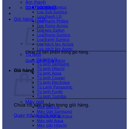
Âm thanh
02473003847
Loa kéo Sumico
Loa Sub Sumico
Loa thanh LG
Giỏ hàng /
0
₫
Loa thanh Philips
Loa thùng Acnos
Loa kéo Dalton
Loa thùng Sumico
Loa tranh Sumico
Loa xách tay Acnos
Loa xách tay Aurec
Chưa có sản phẩm trong giỏ hàng.
Tủ lạnh
Tủ lạnh LG
Quay trở lại cửa hàng
Tủ lạnh Samsung
Tủ lạnh Hitachi
Giỏ hàng
Tủ lạnh Aqua
Tủ lạnh Casper
Tủ lạnh Electrolux
Tủ Lạnh Panasonic
Tủ lạnh Funiki
Tủ lạnh Toshiba
Máy giặt
Chưa có sản phẩm trong giỏ hàng.
Máy Giặt LG
Máy Giặt Samsung
Quay trở lại cửa hàng
Máy Giặt Electrolux
Máy giặt Aqua
Máy giặt Hitachi