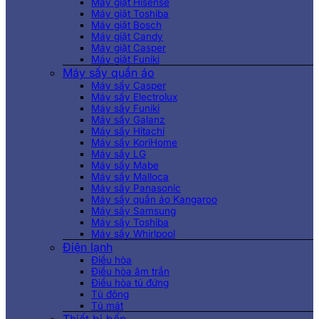
Máy giặt Hisense
Máy giặt Toshiba
Máy giặt Bosch
Máy giặt Candy
Máy giặt Casper
Máy giặt Funiki
Máy sấy quần áo
Máy sấy Casper
Máy sấy Electrolux
Máy sấy Funiki
Máy sấy Galanz
Máy sấy Hitachi
Máy sấy KoriHome
Máy sấy LG
Máy sấy Mabe
Máy sấy Malloca
Máy sấy Panasonic
Máy sấy quần áo Kangaroo
Máy sấy Samsung
Máy sấy Toshiba
Máy sấy Whirlpool
Điện lạnh
Điều hòa
Điều hòa âm trần
Điều hòa tủ đứng
Tủ đông
Tủ mát