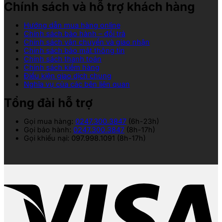
Chính sách và hỗ trợ khách hàng
Hướng dẫn mua hàng online
Chính sách bảo hành – đổi trả
Chính sách vận chuyển và giao nhận
Chính sách bảo mật thông tin
Chính sách thanh toán
Chính sách kiểm hàng
Điều kiện giao dịch chung
Nghĩa vụ của các bên liên quan
Tổng đài hỗ trợ
Gọi mua hàng:
0247.300.3847
(6h-23h)
Gọi bảo hành:
0247.300.3847
(8h-17h)
Gọi khiếu nại: 097.998.1091 (8h-17h)
V