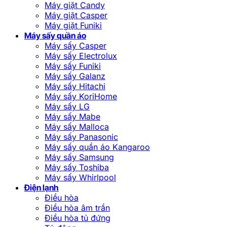
Máy giặt Candy
Máy giặt Casper
Máy giặt Funiki
Máy sấy quần áo
Máy sấy Casper
Máy sấy Electrolux
Máy sấy Funiki
Máy sấy Galanz
Máy sấy Hitachi
Máy sấy KoriHome
Máy sấy LG
Máy sấy Mabe
Máy sấy Malloca
Máy sấy Panasonic
Máy sấy quần áo Kangaroo
Máy sấy Samsung
Máy sấy Toshiba
Máy sấy Whirlpool
Điện lạnh
Điều hòa
Điều hòa âm trần
Điều hòa tủ đứng