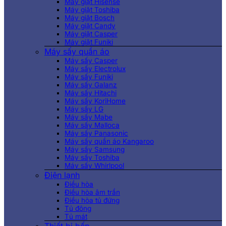
Máy giặt Hisense
Máy giặt Toshiba
Máy giặt Bosch
Máy giặt Candy
Máy giặt Casper
Máy giặt Funiki
Máy sấy quần áo
Máy sấy Casper
Máy sấy Electrolux
Máy sấy Funiki
Máy sấy Galanz
Máy sấy Hitachi
Máy sấy KoriHome
Máy sấy LG
Máy sấy Mabe
Máy sấy Malloca
Máy sấy Panasonic
Máy sấy quần áo Kangaroo
Máy sấy Samsung
Máy sấy Toshiba
Máy sấy Whirlpool
Điện lạnh
Điều hòa
Điều hòa âm trần
Điều hòa tủ đứng
Tủ đông
Tủ mát