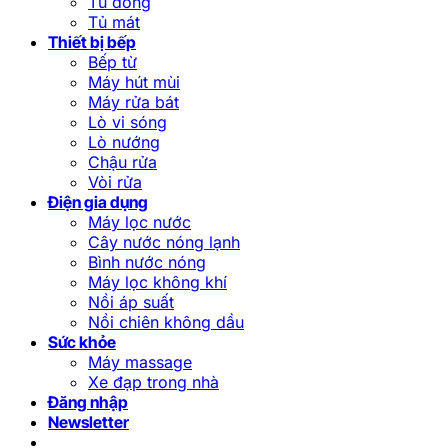
Tủ đông
Tủ mát
Thiết bị bếp
Bếp từ
Máy hút mùi
Máy rửa bát
Lò vi sóng
Lò nướng
Chậu rửa
Vòi rửa
Điện gia dụng
Máy lọc nước
Cây nước nóng lạnh
Bình nước nóng
Máy lọc không khí
Nồi áp suất
Nồi chiên không dầu
Sức khỏe
Máy massage
Xe đạp trong nhà
Đăng nhập
Newsletter