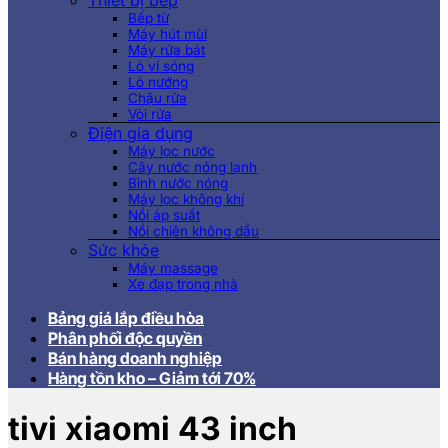
Thiết bị bếp
Bếp từ
Máy hút mùi
Máy rửa bát
Lò vi sóng
Lò nướng
Chậu rửa
Vòi rửa
Điện gia dụng
Máy lọc nước
Cây nước nóng lạnh
Bình nước nóng
Máy lọc không khí
Nồi áp suất
Nồi chiên không dầu
Sức khỏe
Máy massage
Xe đạp trong nhà
Bảng giá lắp điều hòa
Phân phối độc quyền
Bán hàng doanh nghiệp
Hàng tồn kho – Giảm tới 70%
tivi xiaomi 43 inch