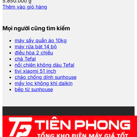
5.850.000
₫
Thêm vào giỏ hàng
Mọi người cũng tìm kiếm
máy sấy quần áo 10kg
máy rửa bát 14 bộ
điều hòa 2 chiều
chả Tefal
nồi chiên không dàu Tefal
tivi xiaomi 51 inch
chảo chống dính sunhouse
mấy lọc không khí daikin
bếp từ sunhouse