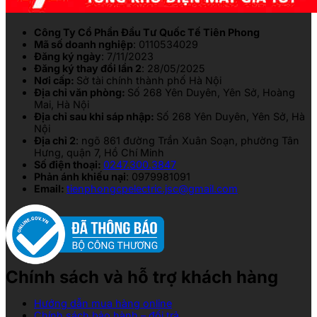
Công Ty Cổ Phần Đầu Tư Quốc Tế Tiên Phong
Mã số doanh nghiệp
: 0110534029
Đăng ký ngày
: 7/11/2023
Đăng ký thay đổi lần 2
: 28/05/2025
Nơi cấp:
Sở tài chính thành phố Hà Nội
Địa chỉ văn phòng:
Số 268 Yên Duyên, Yên Sở, Hoàng
Mai, Hà Nội
Địa chỉ sau khi sáp nhập:
Số 268 Yên Duyên, Yên Sở, Hà
Nội
Địa chỉ 2
: ngõ 861 đường Trần Xuân Soạn, phường Tân
Hưng, quận 7, Hồ Chí Minh
Số điện thoại:
0247.300.3847
Phản ánh khiếu nại
: 0979981091
Email:
tienphongcpelectric.jsc@gmail.com
Chính sách và hỗ trợ khách hàng
Hướng dẫn mua hàng online
Chính sách bảo hành – đổi trả