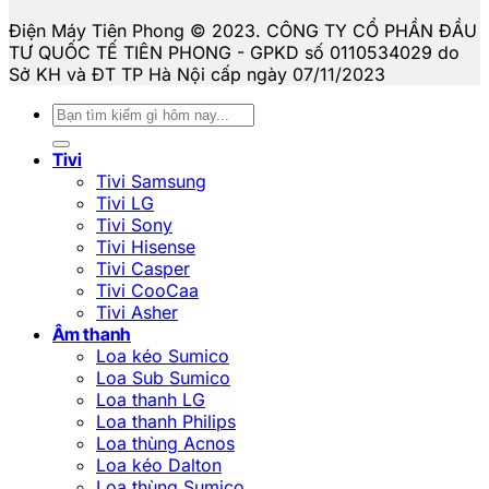
Điện Máy Tiên Phong © 2023. CÔNG TY CỔ PHẦN ĐẦU
TƯ QUỐC TẾ TIÊN PHONG - GPKD số 0110534029 do
Sở KH và ĐT TP Hà Nội cấp ngày 07/11/2023
Tìm
kiếm:
Tivi
Tivi Samsung
Tivi LG
Tivi Sony
Tivi Hisense
Tivi Casper
Tivi CooCaa
Tivi Asher
Âm thanh
Loa kéo Sumico
Loa Sub Sumico
Loa thanh LG
Loa thanh Philips
Loa thùng Acnos
Loa kéo Dalton
Loa thùng Sumico