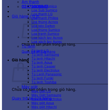
Âm thanh
02473003847
Loa kéo Sumico
Loa Sub Sumico
Loa thanh LG
Giỏ hàng /
0
₫
Loa thanh Philips
Loa thùng Acnos
Loa kéo Dalton
Loa thùng Sumico
Loa tranh Sumico
Loa xách tay Acnos
Loa xách tay Aurec
Chưa có sản phẩm trong giỏ hàng.
Tủ lạnh
Tủ lạnh LG
Quay trở lại cửa hàng
Tủ lạnh Samsung
Tủ lạnh Hitachi
Giỏ hàng
Tủ lạnh Aqua
Tủ lạnh Casper
Tủ lạnh Electrolux
Tủ Lạnh Panasonic
Tủ lạnh Funiki
Tủ lạnh Toshiba
Máy giặt
Chưa có sản phẩm trong giỏ hàng.
Máy Giặt LG
Máy Giặt Samsung
Quay trở lại cửa hàng
Máy Giặt Electrolux
Máy giặt Aqua
Máy giặt Hitachi