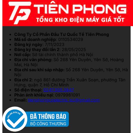
Công Ty Cổ Phần Đầu Tư Quốc Tế Tiên Phong
Mã số doanh nghiệp
: 0110534029
Đăng ký ngày
: 7/11/2023
Đăng ký thay đổi lần 2
: 28/05/2025
Nơi cấp:
Sở tài chính thành phố Hà Nội
Địa chỉ văn phòng:
Số 268 Yên Duyên, Yên Sở, Hoàng
Mai, Hà Nội
Địa chỉ sau khi sáp nhập:
Số 268 Yên Duyên, Yên Sở, Hà
Nội
Địa chỉ 2
: ngõ 861 đường Trần Xuân Soạn, phường Tân
Hưng, quận 7, Hồ Chí Minh
Số điện thoại:
0247.300.3847
Phản ánh khiếu nại
: 0979981091
Email:
tienphongcpelectric.jsc@gmail.com