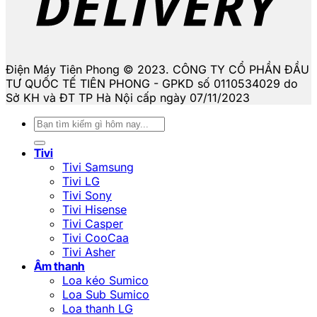
Điện Máy Tiên Phong © 2023. CÔNG TY CỔ PHẦN ĐẦU
TƯ QUỐC TẾ TIÊN PHONG - GPKD số 0110534029 do
Sở KH và ĐT TP Hà Nội cấp ngày 07/11/2023
Tìm
kiếm:
Tivi
Tivi Samsung
Tivi LG
Tivi Sony
Tivi Hisense
Tivi Casper
Tivi CooCaa
Tivi Asher
Âm thanh
Loa kéo Sumico
Loa Sub Sumico
Loa thanh LG