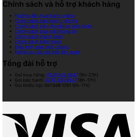
Chính sách và hỗ trợ khách hàng
Hướng dẫn mua hàng online
Chính sách bảo hành – đổi trả
Chính sách vận chuyển và giao nhận
Chính sách bảo mật thông tin
Chính sách thanh toán
Chính sách kiểm hàng
Điều kiện giao dịch chung
Nghĩa vụ của các bên liên quan
Tổng đài hỗ trợ
Gọi mua hàng:
0247.300.3847
(6h-23h)
Gọi bảo hành:
0247.300.3847
(8h-17h)
Gọi khiếu nại: 097.998.1091 (8h-17h)
V