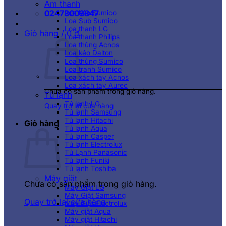
Âm thanh
02473003847
Loa kéo Sumico
Loa Sub Sumico
Loa thanh LG
Giỏ hàng /
0
₫
Loa thanh Philips
Loa thùng Acnos
Loa kéo Dalton
Loa thùng Sumico
Loa tranh Sumico
Loa xách tay Acnos
Loa xách tay Aurec
Chưa có sản phẩm trong giỏ hàng.
Tủ lạnh
Tủ lạnh LG
Quay trở lại cửa hàng
Tủ lạnh Samsung
Tủ lạnh Hitachi
Giỏ hàng
Tủ lạnh Aqua
Tủ lạnh Casper
Tủ lạnh Electrolux
Tủ Lạnh Panasonic
Tủ lạnh Funiki
Tủ lạnh Toshiba
Máy giặt
Chưa có sản phẩm trong giỏ hàng.
Máy Giặt LG
Máy Giặt Samsung
Quay trở lại cửa hàng
Máy Giặt Electrolux
Máy giặt Aqua
Máy giặt Hitachi