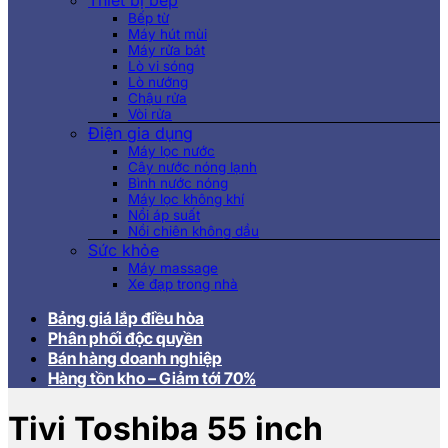
Thiết bị bếp
Bếp từ
Máy hút mùi
Máy rửa bát
Lò vi sóng
Lò nướng
Chậu rửa
Vòi rửa
Điện gia dụng
Máy lọc nước
Cây nước nóng lạnh
Bình nước nóng
Máy lọc không khí
Nồi áp suất
Nồi chiên không dầu
Sức khỏe
Máy massage
Xe đạp trong nhà
Bảng giá lắp điều hòa
Phân phối độc quyền
Bán hàng doanh nghiệp
Hàng tồn kho – Giảm tới 70%
Tivi Toshiba 55 inch