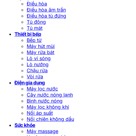
Điều hòa
Điều hòa âm trần
Điều hòa tủ đứng
Tủ đông
Tủ mát
Thiết bị bếp
Bếp từ
Máy hút mùi
Máy rửa bát
Lò vi sóng
Lò nướng
Chậu rửa
Vòi rửa
Điện gia dụng
Máy lọc nước
Cây nước nóng lạnh
Bình nước nóng
Máy lọc không khí
Nồi áp suất
Nồi chiên không dầu
Sức khỏe
Máy massage