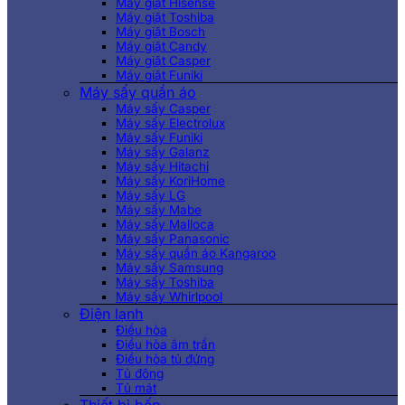
Máy giặt Hisense
Máy giặt Toshiba
Máy giặt Bosch
Máy giặt Candy
Máy giặt Casper
Máy giặt Funiki
Máy sấy quần áo
Máy sấy Casper
Máy sấy Electrolux
Máy sấy Funiki
Máy sấy Galanz
Máy sấy Hitachi
Máy sấy KoriHome
Máy sấy LG
Máy sấy Mabe
Máy sấy Malloca
Máy sấy Panasonic
Máy sấy quần áo Kangaroo
Máy sấy Samsung
Máy sấy Toshiba
Máy sấy Whirlpool
Điện lạnh
Điều hòa
Điều hòa âm trần
Điều hòa tủ đứng
Tủ đông
Tủ mát