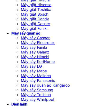
Máy giặt Hisense
Máy giặt Toshiba
Máy giặt Bosch
Máy giặt Candy
Máy giặt Casper
Máy giặt Funiki
Máy sấy quần áo
Máy sấy Casper
Máy sấy Electrolux
Máy sấy Funiki
Máy sấy Galanz
Máy sấy Hitachi
Máy sấy KoriHome
Máy sấy LG
Máy sấy Mabe
Máy sấy Malloca
Máy sấy Panasonic
Máy sấy quần áo Kangaroo
Máy sấy Samsung
Máy sấy Toshiba
Máy sấy Whirlpool
Điện lạnh