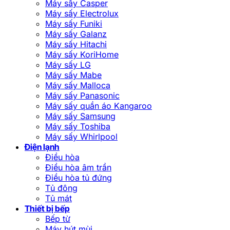
Máy sấy Casper
Máy sấy Electrolux
Máy sấy Funiki
Máy sấy Galanz
Máy sấy Hitachi
Máy sấy KoriHome
Máy sấy LG
Máy sấy Mabe
Máy sấy Malloca
Máy sấy Panasonic
Máy sấy quần áo Kangaroo
Máy sấy Samsung
Máy sấy Toshiba
Máy sấy Whirlpool
Điện lạnh
Điều hòa
Điều hòa âm trần
Điều hòa tủ đứng
Tủ đông
Tủ mát
Thiết bị bếp
Bếp từ
Máy hút mùi