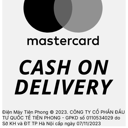
D
Điện Máy Tiên Phong © 2023. CÔNG TY CỔ PHẦN ĐẦU
TƯ QUỐC TẾ TIÊN PHONG - GPKD số 0110534029 do
Sở KH và ĐT TP Hà Nội cấp ngày 07/11/2023