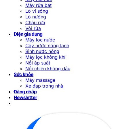
Máy rửa bát
Lò vi sóng
Lò nướng
Chậu rửa
Vòi rửa
Điện gia dụng
Máy lọc nước
Cây nước nóng lạnh
Bình nước nóng
Máy lọc không khí
Nồi áp suất
Nồi chiên không dầu
Sức khỏe
Máy massage
Xe đạp trong nhà
Đăng nhập
Newsletter