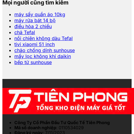
Mọi người cũng tìm kiếm
máy sấy quần áo 10kg
máy rửa bát 14 bộ
điều hòa 2 chiều
chả Tefal
nồi chiên không dàu Tefal
tivi xiaomi 51 inch
chảo chống dính sunhouse
mấy lọc không khí daikin
bếp từ sunhouse
Công Ty Cổ Phần Đầu Tư Quốc Tế Tiên Phong
Mã số doanh nghiệp
: 0110534029
Đăng ký ngày
: 7/11/2023