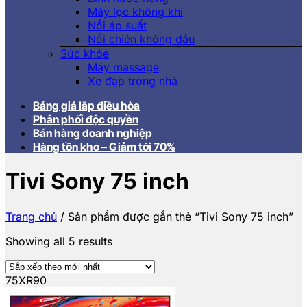
Máy lọc không khí
Nồi áp suất
Nồi chiên không dầu
Sức khỏe
Máy massage
Xe đạp trong nhà
Bảng giá lắp điều hòa
Phân phối độc quyền
Bán hàng doanh nghiệp
Hàng tồn kho – Giảm tới 70%
Tivi Sony 75 inch
Trang chủ
/
Sản phẩm được gắn thẻ “Tivi Sony 75 inch”
Showing all 5 results
75XR90