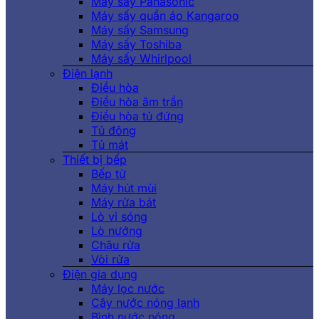
Máy sấy Panasonic
Máy sấy quần áo Kangaroo
Máy sấy Samsung
Máy sấy Toshiba
Máy sấy Whirlpool
Điện lạnh
Điều hòa
Điều hòa âm trần
Điều hòa tủ đứng
Tủ đông
Tủ mát
Thiết bị bếp
Bếp từ
Máy hút mùi
Máy rửa bát
Lò vi sóng
Lò nướng
Chậu rửa
Vòi rửa
Điện gia dụng
Máy lọc nước
Cây nước nóng lạnh
Bình nước nóng