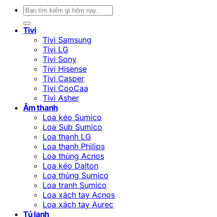
Tìm
kiếm:
Tivi
Tivi Samsung
Tivi LG
Tivi Sony
Tivi Hisense
Tivi Casper
Tivi CooCaa
Tivi Asher
Âm thanh
Loa kéo Sumico
Loa Sub Sumico
Loa thanh LG
Loa thanh Philips
Loa thùng Acnos
Loa kéo Dalton
Loa thùng Sumico
Loa tranh Sumico
Loa xách tay Acnos
Loa xách tay Aurec
Tủ lạnh