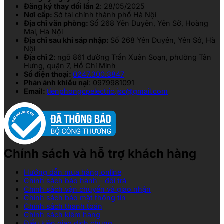
Đăng ký thay đổi lần 2
: 28/05/2025
Nơi cấp:
Sở tài chính thành phố Hà Nội
Địa chỉ văn phòng:
Số 268 Yên Duyên, Yên Sở, Hoàng
Mai, Hà Nội
Địa chỉ sau khi sáp nhập:
Số 268 Yên Duyên, Yên Sở, Hà
Nội
Địa chỉ 2
: ngõ 861 đường Trần Xuân Soạn, phường Tân
Hưng, quận 7, Hồ Chí Minh
Số điện thoại:
0247.300.3847
Phản ánh khiếu nại
: 0979981091
Email:
tienphongcpelectric.jsc@gmail.com
Chính sách và hỗ trợ khách hàng
Hướng dẫn mua hàng online
Chính sách bảo hành – đổi trả
Chính sách vận chuyển và giao nhận
Chính sách bảo mật thông tin
Chính sách thanh toán
Chính sách kiểm hàng
Điều kiện giao dịch chung