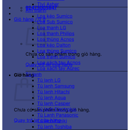
Tivi Asher
02473003847
Âm thanh
Loa kéo Sumico
Giỏ hàng /
0
₫
Loa Sub Sumico
Loa thanh LG
Loa thanh Philips
Loa thùng Acnos
Loa kéo Dalton
Loa thùng Sumico
Chưa có sản phẩm trong giỏ hàng.
Loa tranh Sumico
Loa xách tay Acnos
Quay trở lại cửa hàng
Loa xách tay Aurec
Tủ lạnh
Giỏ hàng
Tủ lạnh LG
Tủ lạnh Samsung
Tủ lạnh Hitachi
Tủ lạnh Aqua
Tủ lạnh Casper
Tủ lạnh Electrolux
Chưa có sản phẩm trong giỏ hàng.
Tủ Lạnh Panasonic
Quay trở lại cửa hàng
Tủ lạnh Funiki
Tủ lạnh Toshiba