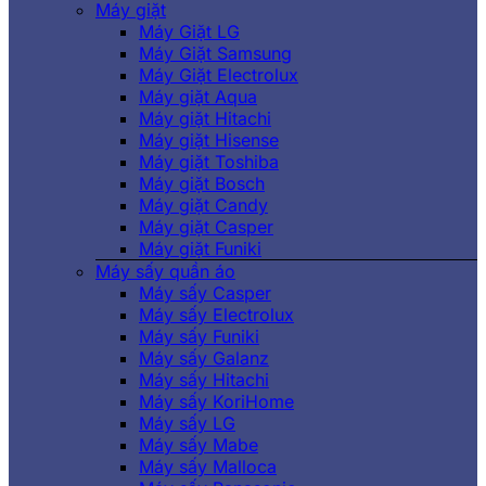
Máy giặt
Máy Giặt LG
Máy Giặt Samsung
Máy Giặt Electrolux
Máy giặt Aqua
Máy giặt Hitachi
Máy giặt Hisense
Máy giặt Toshiba
Máy giặt Bosch
Máy giặt Candy
Máy giặt Casper
Máy giặt Funiki
Máy sấy quần áo
Máy sấy Casper
Máy sấy Electrolux
Máy sấy Funiki
Máy sấy Galanz
Máy sấy Hitachi
Máy sấy KoriHome
Máy sấy LG
Máy sấy Mabe
Máy sấy Malloca