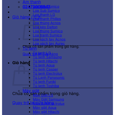
Âm thanh
02473003847
Loa kéo Sumico
Loa Sub Sumico
Loa thanh LG
Giỏ hàng /
0
₫
Loa thanh Philips
Loa thùng Acnos
Loa kéo Dalton
Loa thùng Sumico
Loa tranh Sumico
Loa xách tay Acnos
Loa xách tay Aurec
Chưa có sản phẩm trong giỏ hàng.
Tủ lạnh
Tủ lạnh LG
Quay trở lại cửa hàng
Tủ lạnh Samsung
Tủ lạnh Hitachi
Giỏ hàng
Tủ lạnh Aqua
Tủ lạnh Casper
Tủ lạnh Electrolux
Tủ Lạnh Panasonic
Tủ lạnh Funiki
Tủ lạnh Toshiba
Máy giặt
Chưa có sản phẩm trong giỏ hàng.
Máy Giặt LG
Máy Giặt Samsung
Quay trở lại cửa hàng
Máy Giặt Electrolux
Máy giặt Aqua
Máy giặt Hitachi