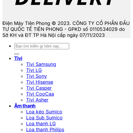
Điện Máy Tiên Phong © 2023. CÔNG TY CỔ PHẦN ĐẦU
TƯ QUỐC TẾ TIÊN PHONG - GPKD số 0110534029 do
Sở KH và ĐT TP Hà Nội cấp ngày 07/11/2023
Tìm
kiếm:
Tivi
Tivi Samsung
Tivi LG
Tivi Sony
Tivi Hisense
Tivi Casper
Tivi CooCaa
Tivi Asher
Âm thanh
Loa kéo Sumico
Loa Sub Sumico
Loa thanh LG
Loa thanh Philips