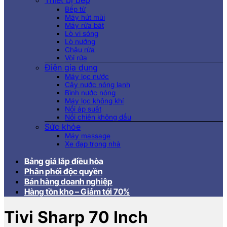
Thiết bị bếp
Bếp từ
Máy hút mùi
Máy rửa bát
Lò vi sóng
Lò nướng
Chậu rửa
Vòi rửa
Điện gia dụng
Máy lọc nước
Cây nước nóng lạnh
Bình nước nóng
Máy lọc không khí
Nồi áp suất
Nồi chiên không dầu
Sức khỏe
Máy massage
Xe đạp trong nhà
Bảng giá lắp điều hòa
Phân phối độc quyền
Bán hàng doanh nghiệp
Hàng tồn kho – Giảm tới 70%
Tivi Sharp 70 Inch