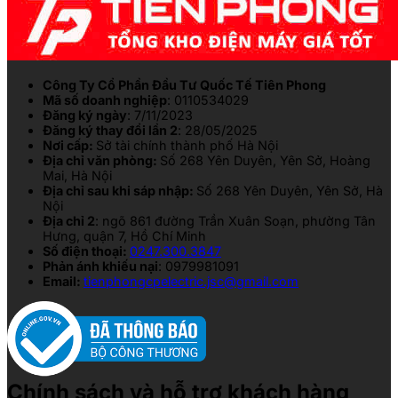
Công Ty Cổ Phần Đầu Tư Quốc Tế Tiên Phong
Mã số doanh nghiệp
: 0110534029
Đăng ký ngày
: 7/11/2023
Đăng ký thay đổi lần 2
: 28/05/2025
Nơi cấp:
Sở tài chính thành phố Hà Nội
Địa chỉ văn phòng:
Số 268 Yên Duyên, Yên Sở, Hoàng
Mai, Hà Nội
Địa chỉ sau khi sáp nhập:
Số 268 Yên Duyên, Yên Sở, Hà
Nội
Địa chỉ 2
: ngõ 861 đường Trần Xuân Soạn, phường Tân
Hưng, quận 7, Hồ Chí Minh
Số điện thoại:
0247.300.3847
Phản ánh khiếu nại
: 0979981091
Email:
tienphongcpelectric.jsc@gmail.com
Chính sách và hỗ trợ khách hàng