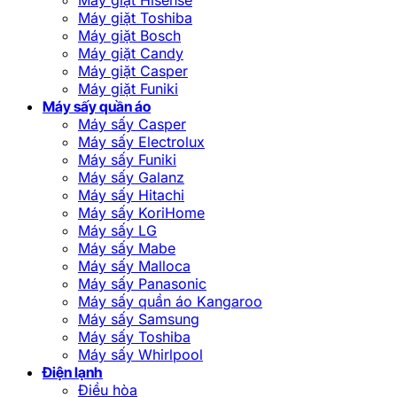
Máy giặt Toshiba
Máy giặt Bosch
Máy giặt Candy
Máy giặt Casper
Máy giặt Funiki
Máy sấy quần áo
Máy sấy Casper
Máy sấy Electrolux
Máy sấy Funiki
Máy sấy Galanz
Máy sấy Hitachi
Máy sấy KoriHome
Máy sấy LG
Máy sấy Mabe
Máy sấy Malloca
Máy sấy Panasonic
Máy sấy quần áo Kangaroo
Máy sấy Samsung
Máy sấy Toshiba
Máy sấy Whirlpool
Điện lạnh
Điều hòa