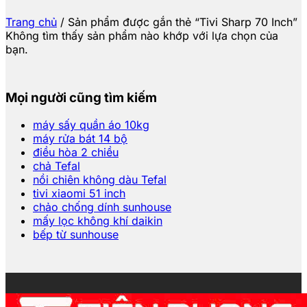
Trang chủ
/
Sản phẩm được gắn thẻ “Tivi Sharp 70 Inch”
Không tìm thấy sản phẩm nào khớp với lựa chọn của
bạn.
Mọi người cũng tìm kiếm
máy sấy quần áo 10kg
máy rửa bát 14 bộ
điều hòa 2 chiều
chả Tefal
nồi chiên không dàu Tefal
tivi xiaomi 51 inch
chảo chống dính sunhouse
mấy lọc không khí daikin
bếp từ sunhouse