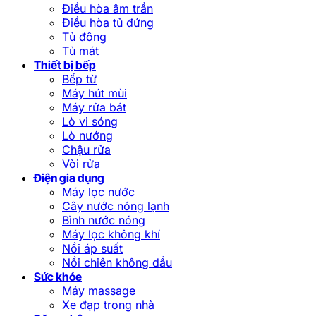
Điều hòa âm trần
Điều hòa tủ đứng
Tủ đông
Tủ mát
Thiết bị bếp
Bếp từ
Máy hút mùi
Máy rửa bát
Lò vi sóng
Lò nướng
Chậu rửa
Vòi rửa
Điện gia dụng
Máy lọc nước
Cây nước nóng lạnh
Bình nước nóng
Máy lọc không khí
Nồi áp suất
Nồi chiên không dầu
Sức khỏe
Máy massage
Xe đạp trong nhà