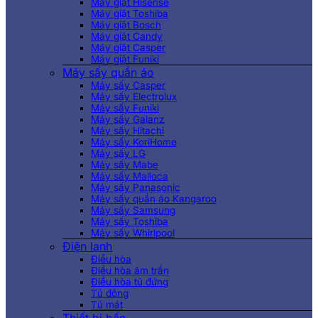
Máy giặt Hisense
Máy giặt Toshiba
Máy giặt Bosch
Máy giặt Candy
Máy giặt Casper
Máy giặt Funiki
Máy sấy quần áo
Máy sấy Casper
Máy sấy Electrolux
Máy sấy Funiki
Máy sấy Galanz
Máy sấy Hitachi
Máy sấy KoriHome
Máy sấy LG
Máy sấy Mabe
Máy sấy Malloca
Máy sấy Panasonic
Máy sấy quần áo Kangaroo
Máy sấy Samsung
Máy sấy Toshiba
Máy sấy Whirlpool
Điện lạnh
Điều hòa
Điều hòa âm trần
Điều hòa tủ đứng
Tủ đông
Tủ mát