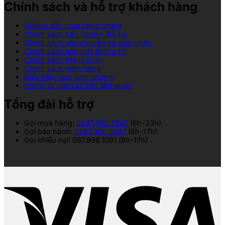
Chính sách và hỗ trợ khách hàng
Hướng dẫn mua hàng online
Chính sách bảo hành – đổi trả
Chính sách vận chuyển và giao nhận
Chính sách bảo mật thông tin
Chính sách thanh toán
Chính sách kiểm hàng
Điều kiện giao dịch chung
Nghĩa vụ của các bên liên quan
Tổng đài hỗ trợ
Gọi mua hàng:
0247.300.3847
(6h-23h)
Gọi bảo hành:
0247.300.3847
(8h-17h)
Gọi khiếu nại: 097.998.1091 (8h-17h)
V