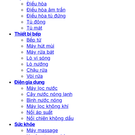
Điều hòa
Điều hòa âm trần
Điều hòa tủ đứng
Tủ đông
Tủ mát
Thiết bị bếp
Bếp từ
Máy hút mùi
Máy rửa bát
Lò vi sóng
Lò nướng
Chậu rửa
Vòi rửa
Điện gia dụng
Máy lọc nước
Cây nước nóng lạnh
Bình nước nóng
Máy lọc không khí
Nồi áp suất
Nồi chiên không dầu
Sức khỏe
Máy massage