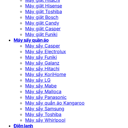
Máy giặt Hisense
Máy giặt Toshiba
Máy giặt Bosch
Máy giặt Candy
Máy giặt Casper
Máy giặt Funiki
Máy sấy quần áo
Máy sấy Casper
Máy sấy Electrolux
Máy sấy Funiki
Máy sấy Galanz
Máy sấy Hitachi
Máy sấy KoriHome
Máy sấy LG
Máy sấy Mabe
Máy sấy Malloca
Máy sấy Panasonic
Máy sấy quần áo Kangaroo
Máy sấy Samsung
Máy sấy Toshiba
Máy sấy Whirlpool
Điện lạnh