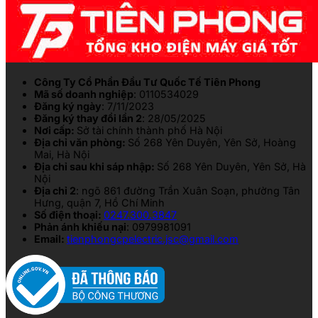
Công Ty Cổ Phần Đầu Tư Quốc Tế Tiên Phong
Mã số doanh nghiệp
: 0110534029
Đăng ký ngày
: 7/11/2023
Đăng ký thay đổi lần 2
: 28/05/2025
Nơi cấp:
Sở tài chính thành phố Hà Nội
Địa chỉ văn phòng:
Số 268 Yên Duyên, Yên Sở, Hoàng
Mai, Hà Nội
Địa chỉ sau khi sáp nhập:
Số 268 Yên Duyên, Yên Sở, Hà
Nội
Địa chỉ 2
: ngõ 861 đường Trần Xuân Soạn, phường Tân
Hưng, quận 7, Hồ Chí Minh
Số điện thoại:
0247.300.3847
Phản ánh khiếu nại
: 0979981091
Email:
tienphongcpelectric.jsc@gmail.com