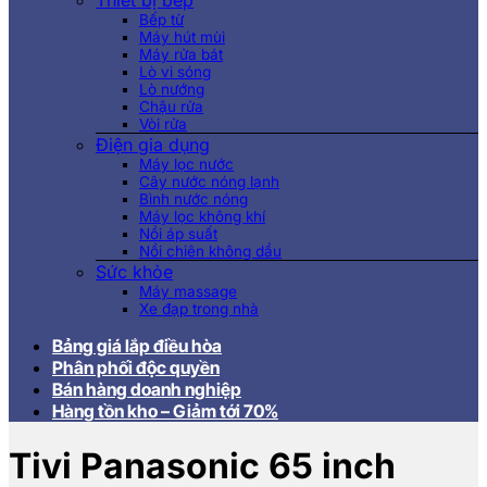
Thiết bị bếp
Bếp từ
Máy hút mùi
Máy rửa bát
Lò vi sóng
Lò nướng
Chậu rửa
Vòi rửa
Điện gia dụng
Máy lọc nước
Cây nước nóng lạnh
Bình nước nóng
Máy lọc không khí
Nồi áp suất
Nồi chiên không dầu
Sức khỏe
Máy massage
Xe đạp trong nhà
Bảng giá lắp điều hòa
Phân phối độc quyền
Bán hàng doanh nghiệp
Hàng tồn kho – Giảm tới 70%
Tivi Panasonic 65 inch