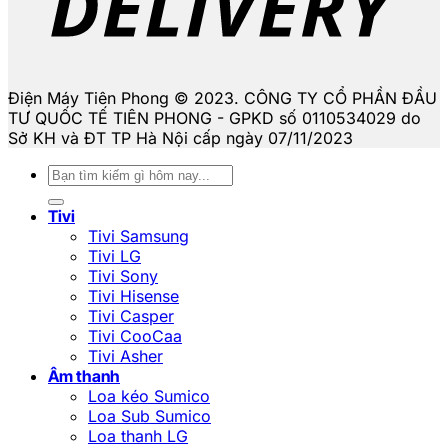
Điện Máy Tiên Phong © 2023. CÔNG TY CỔ PHẦN ĐẦU
TƯ QUỐC TẾ TIÊN PHONG - GPKD số 0110534029 do
Sở KH và ĐT TP Hà Nội cấp ngày 07/11/2023
Tìm
kiếm:
Tivi
Tivi Samsung
Tivi LG
Tivi Sony
Tivi Hisense
Tivi Casper
Tivi CooCaa
Tivi Asher
Âm thanh
Loa kéo Sumico
Loa Sub Sumico
Loa thanh LG