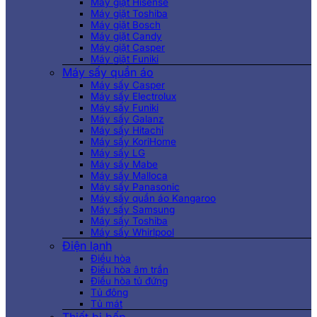
Máy giặt Hisense
Máy giặt Toshiba
Máy giặt Bosch
Máy giặt Candy
Máy giặt Casper
Máy giặt Funiki
Máy sấy quần áo
Máy sấy Casper
Máy sấy Electrolux
Máy sấy Funiki
Máy sấy Galanz
Máy sấy Hitachi
Máy sấy KoriHome
Máy sấy LG
Máy sấy Mabe
Máy sấy Malloca
Máy sấy Panasonic
Máy sấy quần áo Kangaroo
Máy sấy Samsung
Máy sấy Toshiba
Máy sấy Whirlpool
Điện lạnh
Điều hòa
Điều hòa âm trần
Điều hòa tủ đứng
Tủ đông
Tủ mát