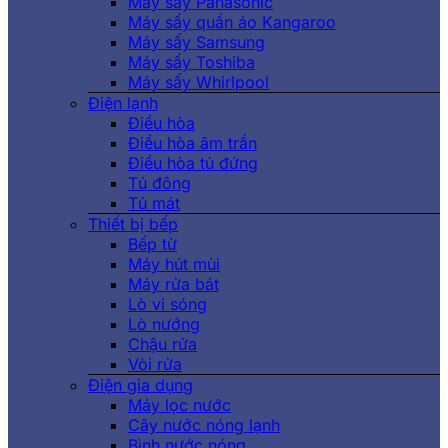
Máy sấy Panasonic
Máy sấy quần áo Kangaroo
Máy sấy Samsung
Máy sấy Toshiba
Máy sấy Whirlpool
Điện lạnh
Điều hòa
Điều hòa âm trần
Điều hòa tủ đứng
Tủ đông
Tủ mát
Thiết bị bếp
Bếp từ
Máy hút mùi
Máy rửa bát
Lò vi sóng
Lò nướng
Chậu rửa
Vòi rửa
Điện gia dụng
Máy lọc nước
Cây nước nóng lạnh
Bình nước nóng