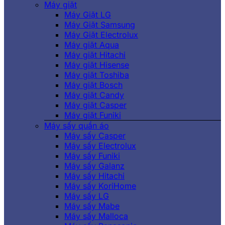
Máy giặt
Máy Giặt LG
Máy Giặt Samsung
Máy Giặt Electrolux
Máy giặt Aqua
Máy giặt Hitachi
Máy giặt Hisense
Máy giặt Toshiba
Máy giặt Bosch
Máy giặt Candy
Máy giặt Casper
Máy giặt Funiki
Máy sấy quần áo
Máy sấy Casper
Máy sấy Electrolux
Máy sấy Funiki
Máy sấy Galanz
Máy sấy Hitachi
Máy sấy KoriHome
Máy sấy LG
Máy sấy Mabe
Máy sấy Malloca