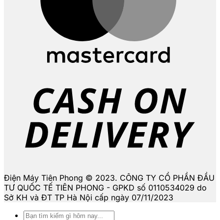
D
Điện Máy Tiên Phong © 2023. CÔNG TY CỔ PHẦN ĐẦU
TƯ QUỐC TẾ TIÊN PHONG - GPKD số 0110534029 do
Sở KH và ĐT TP Hà Nội cấp ngày 07/11/2023
Tìm