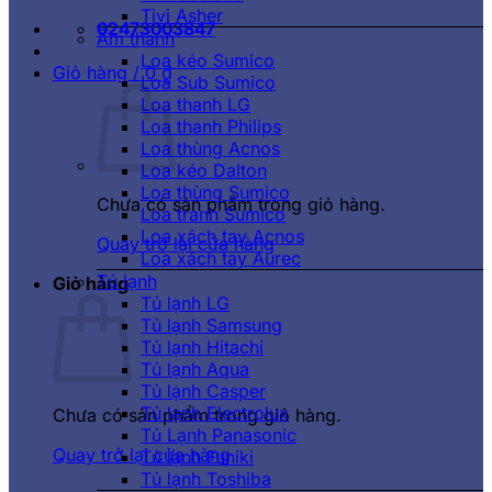
Tivi Asher
02473003847
Âm thanh
Loa kéo Sumico
Giỏ hàng /
0
₫
Loa Sub Sumico
Loa thanh LG
Loa thanh Philips
Loa thùng Acnos
Loa kéo Dalton
Loa thùng Sumico
Chưa có sản phẩm trong giỏ hàng.
Loa tranh Sumico
Loa xách tay Acnos
Quay trở lại cửa hàng
Loa xách tay Aurec
Tủ lạnh
Giỏ hàng
Tủ lạnh LG
Tủ lạnh Samsung
Tủ lạnh Hitachi
Tủ lạnh Aqua
Tủ lạnh Casper
Tủ lạnh Electrolux
Chưa có sản phẩm trong giỏ hàng.
Tủ Lạnh Panasonic
Quay trở lại cửa hàng
Tủ lạnh Funiki
Tủ lạnh Toshiba