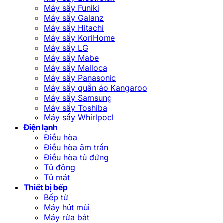
Máy sấy Funiki
Máy sấy Galanz
Máy sấy Hitachi
Máy sấy KoriHome
Máy sấy LG
Máy sấy Mabe
Máy sấy Malloca
Máy sấy Panasonic
Máy sấy quần áo Kangaroo
Máy sấy Samsung
Máy sấy Toshiba
Máy sấy Whirlpool
Điện lạnh
Điều hòa
Điều hòa âm trần
Điều hòa tủ đứng
Tủ đông
Tủ mát
Thiết bị bếp
Bếp từ
Máy hút mùi
Máy rửa bát