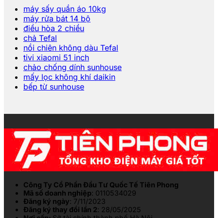
máy sấy quần áo 10kg
máy rửa bát 14 bộ
điều hòa 2 chiều
chả Tefal
nồi chiên không dàu Tefal
tivi xiaomi 51 inch
chảo chống dính sunhouse
mấy lọc không khí daikin
bếp từ sunhouse
Công Ty Cổ Phần Đầu Tư Quốc Tế Tiên Phong
Mã số doanh nghiệp
: 0110534029
Đăng ký ngày
: 7/11/2023
Đăng ký thay đổi lần 2
: 28/05/2025
Nơi cấp:
Sở tài chính thành phố Hà Nội