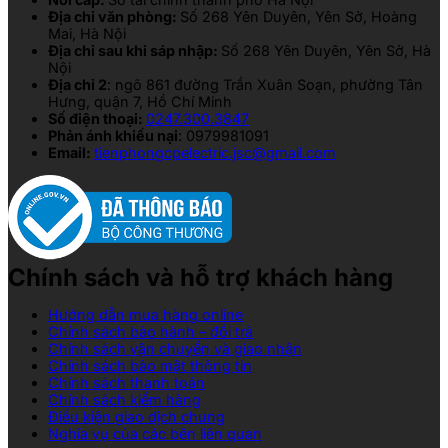
Địa chỉ văn phòng:
Số 268 Yên Duyên, Yên Sở, Hoàng
Mai, Hà Nội
Địa chỉ sau khi sáp nhập:
Số 268 Yên Duyên, Yên Sở, Hà
Nội
Địa chỉ 2
: ngõ 861 đường Trần Xuân Soạn, phường Tân
Hưng, quận 7, Hồ Chí Minh
Số điện thoại:
0247.300.3847
Phản ánh khiếu nại
: 0979981091
Email:
tienphongcpelectric.jsc@gmail.com
Chính sách và hỗ trợ khách hàng
Hướng dẫn mua hàng online
Chính sách bảo hành – đổi trả
Chính sách vận chuyển và giao nhận
Chính sách bảo mật thông tin
Chính sách thanh toán
Chính sách kiểm hàng
Điều kiện giao dịch chung
Nghĩa vụ của các bên liên quan