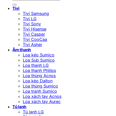
kiếm:
Tivi
Tivi Samsung
Tivi LG
Tivi Sony
Tivi Hisense
Tivi Casper
Tivi CooCaa
Tivi Asher
Âm thanh
Loa kéo Sumico
Loa Sub Sumico
Loa thanh LG
Loa thanh Philips
Loa thùng Acnos
Loa kéo Dalton
Loa thùng Sumico
Loa tranh Sumico
Loa xách tay Acnos
Loa xách tay Aurec
Tủ lạnh
Tủ lạnh LG