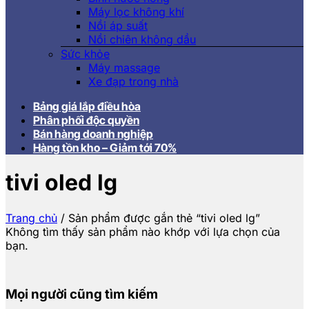
Máy lọc không khí
Nồi áp suất
Nồi chiên không dầu
Sức khỏe
Máy massage
Xe đạp trong nhà
Bảng giá lắp điều hòa
Phân phối độc quyền
Bán hàng doanh nghiệp
Hàng tồn kho – Giảm tới 70%
tivi oled lg
Trang chủ
/
Sản phẩm được gắn thẻ “tivi oled lg”
Không tìm thấy sản phẩm nào khớp với lựa chọn của
bạn.
Mọi người cũng tìm kiếm