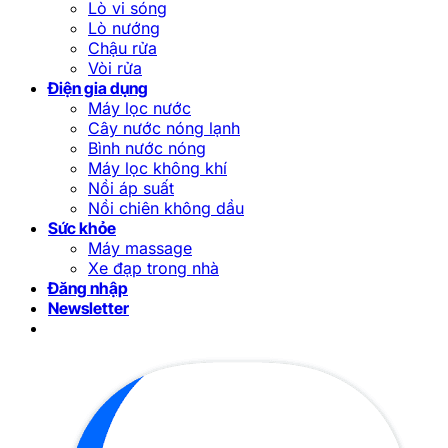
Lò vi sóng
Lò nướng
Chậu rửa
Vòi rửa
Điện gia dụng
Máy lọc nước
Cây nước nóng lạnh
Bình nước nóng
Máy lọc không khí
Nồi áp suất
Nồi chiên không dầu
Sức khỏe
Máy massage
Xe đạp trong nhà
Đăng nhập
Newsletter