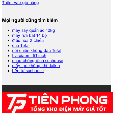
Thêm vào giỏ hàng
Mọi người cũng tìm kiếm
máy sấy quần áo 10kg
máy rửa bát 14 bộ
điều hòa 2 chiều
chả Tefal
nồi chiên không dàu Tefal
tivi xiaomi 51 inch
chảo chống dính sunhouse
mấy lọc không khí daikin
bếp từ sunhouse