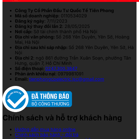
Công Ty Cổ Phần Đầu Tư Quốc Tế Tiên Phong
Mã số doanh nghiệp
: 0110534029
Đăng ký ngày
: 7/11/2023
Đăng ký thay đổi lần 2
: 28/05/2025
Nơi cấp:
Sở tài chính thành phố Hà Nội
Địa chỉ văn phòng:
Số 268 Yên Duyên, Yên Sở, Hoàng
Mai, Hà Nội
Địa chỉ sau khi sáp nhập:
Số 268 Yên Duyên, Yên Sở, Hà
Nội
Địa chỉ 2
: ngõ 861 đường Trần Xuân Soạn, phường Tân
Hưng, quận 7, Hồ Chí Minh
Số điện thoại:
0247.300.3847
Phản ánh khiếu nại
: 0979981091
Email:
tienphongcpelectric.jsc@gmail.com
Chính sách và hỗ trợ khách hàng
Hướng dẫn mua hàng online
Chính sách bảo hành – đổi trả