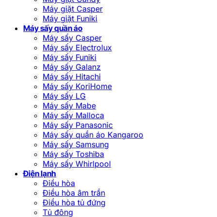
Máy giặt Casper
Máy giặt Funiki
Máy sấy quần áo
Máy sấy Casper
Máy sấy Electrolux
Máy sấy Funiki
Máy sấy Galanz
Máy sấy Hitachi
Máy sấy KoriHome
Máy sấy LG
Máy sấy Mabe
Máy sấy Malloca
Máy sấy Panasonic
Máy sấy quần áo Kangaroo
Máy sấy Samsung
Máy sấy Toshiba
Máy sấy Whirlpool
Điện lạnh
Điều hòa
Điều hòa âm trần
Điều hòa tủ đứng
Tủ đông