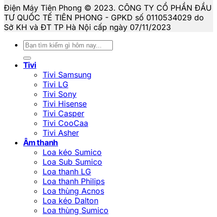
Điện Máy Tiên Phong © 2023. CÔNG TY CỔ PHẦN ĐẦU
TƯ QUỐC TẾ TIÊN PHONG - GPKD số 0110534029 do
Sở KH và ĐT TP Hà Nội cấp ngày 07/11/2023
Tìm
kiếm:
Tivi
Tivi Samsung
Tivi LG
Tivi Sony
Tivi Hisense
Tivi Casper
Tivi CooCaa
Tivi Asher
Âm thanh
Loa kéo Sumico
Loa Sub Sumico
Loa thanh LG
Loa thanh Philips
Loa thùng Acnos
Loa kéo Dalton
Loa thùng Sumico