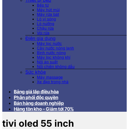
Thiết bị bếp
Bếp từ
Máy hút mùi
Máy rửa bát
Lò vi sóng
Lò nướng
Chậu rửa
Vòi rửa
Điện gia dụng
Máy lọc nước
Cây nước nóng lạnh
Bình nước nóng
Máy lọc không khí
Nồi áp suất
Nồi chiên không dầu
Sức khỏe
Máy massage
Xe đạp trong nhà
Bảng giá lắp điều hòa
Phân phối độc quyền
Bán hàng doanh nghiệp
Hàng tồn kho – Giảm tới 70%
tivi oled 55 inch