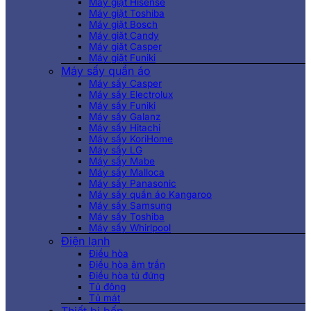
Máy giặt Hisense
Máy giặt Toshiba
Máy giặt Bosch
Máy giặt Candy
Máy giặt Casper
Máy giặt Funiki
Máy sấy quần áo
Máy sấy Casper
Máy sấy Electrolux
Máy sấy Funiki
Máy sấy Galanz
Máy sấy Hitachi
Máy sấy KoriHome
Máy sấy LG
Máy sấy Mabe
Máy sấy Malloca
Máy sấy Panasonic
Máy sấy quần áo Kangaroo
Máy sấy Samsung
Máy sấy Toshiba
Máy sấy Whirlpool
Điện lạnh
Điều hòa
Điều hòa âm trần
Điều hòa tủ đứng
Tủ đông
Tủ mát