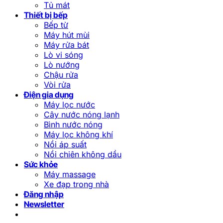
Tủ mát
Thiết bị bếp
Bếp từ
Máy hút mùi
Máy rửa bát
Lò vi sóng
Lò nướng
Chậu rửa
Vòi rửa
Điện gia dụng
Máy lọc nước
Cây nước nóng lạnh
Bình nước nóng
Máy lọc không khí
Nồi áp suất
Nồi chiên không dầu
Sức khỏe
Máy massage
Xe đạp trong nhà
Đăng nhập
Newsletter