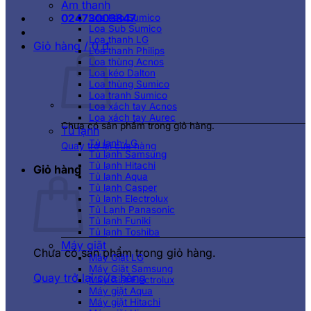
Âm thanh
02473003847
Loa kéo Sumico
Loa Sub Sumico
Loa thanh LG
Giỏ hàng /
0
₫
Loa thanh Philips
Loa thùng Acnos
Loa kéo Dalton
Loa thùng Sumico
Loa tranh Sumico
Loa xách tay Acnos
Loa xách tay Aurec
Chưa có sản phẩm trong giỏ hàng.
Tủ lạnh
Tủ lạnh LG
Quay trở lại cửa hàng
Tủ lạnh Samsung
Tủ lạnh Hitachi
Giỏ hàng
Tủ lạnh Aqua
Tủ lạnh Casper
Tủ lạnh Electrolux
Tủ Lạnh Panasonic
Tủ lạnh Funiki
Tủ lạnh Toshiba
Máy giặt
Chưa có sản phẩm trong giỏ hàng.
Máy Giặt LG
Máy Giặt Samsung
Quay trở lại cửa hàng
Máy Giặt Electrolux
Máy giặt Aqua
Máy giặt Hitachi