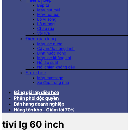
Thiết bị bếp
Bếp từ
Máy hút mùi
Máy rửa bát
Lò vi sóng
Lò nướng
Chậu rửa
Vòi rửa
Điện gia dụng
Máy lọc nước
Cây nước nóng lạnh
Bình nước nóng
Máy lọc không khí
Nồi áp suất
Nồi chiên không dầu
Sức khỏe
Máy massage
Xe đạp trong nhà
Bảng giá lắp điều hòa
Phân phối độc quyền
Bán hàng doanh nghiệp
Hàng tồn kho – Giảm tới 70%
tivi lg 60 inch