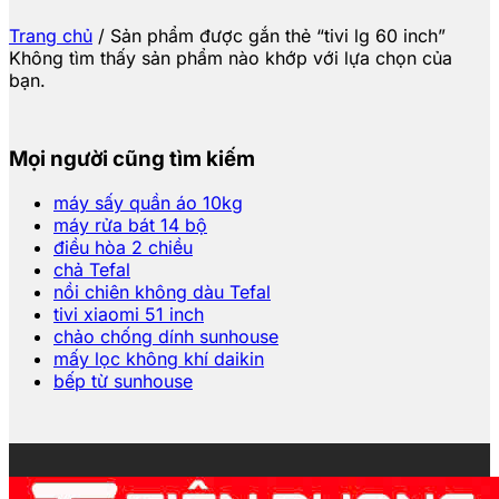
Trang chủ
/
Sản phẩm được gắn thẻ “tivi lg 60 inch”
Không tìm thấy sản phẩm nào khớp với lựa chọn của
bạn.
Mọi người cũng tìm kiếm
máy sấy quần áo 10kg
máy rửa bát 14 bộ
điều hòa 2 chiều
chả Tefal
nồi chiên không dàu Tefal
tivi xiaomi 51 inch
chảo chống dính sunhouse
mấy lọc không khí daikin
bếp từ sunhouse