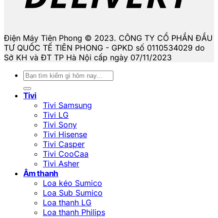
Điện Máy Tiên Phong © 2023. CÔNG TY CỔ PHẦN ĐẦU
TƯ QUỐC TẾ TIÊN PHONG - GPKD số 0110534029 do
Sở KH và ĐT TP Hà Nội cấp ngày 07/11/2023
Tìm
kiếm:
Tivi
Tivi Samsung
Tivi LG
Tivi Sony
Tivi Hisense
Tivi Casper
Tivi CooCaa
Tivi Asher
Âm thanh
Loa kéo Sumico
Loa Sub Sumico
Loa thanh LG
Loa thanh Philips