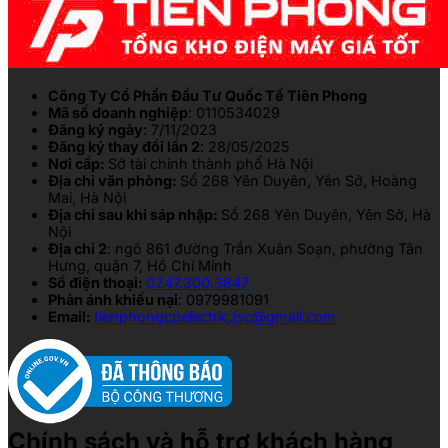
Công Ty Cổ Phần Đầu Tư Quốc Tế Tiên Phong
Mã số doanh nghiệp
: 0110534029
Đăng ký ngày
: 7/11/2023
Đăng ký thay đổi lần 2
: 28/05/2025
Nơi cấp:
Sở tài chính thành phố Hà Nội
Địa chỉ văn phòng:
Số 268 Yên Duyên, Yên Sở, Hoàng
Mai, Hà Nội
Địa chỉ sau khi sáp nhập:
Số 268 Yên Duyên, Yên Sở, Hà
Nội
Địa chỉ 2
: ngõ 861 đường Trần Xuân Soạn, phường Tân
Hưng, quận 7, Hồ Chí Minh
Số điện thoại:
0247.300.3847
Phản ánh khiếu nại
: 0979981091
Email:
tienphongcpelectric.jsc@gmail.com
Chính sách và hỗ trợ khách hàng