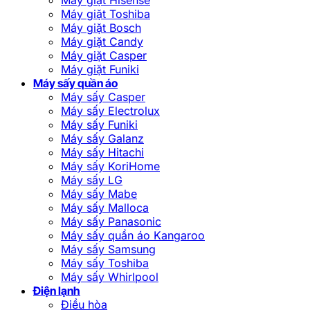
Máy giặt Toshiba
Máy giặt Bosch
Máy giặt Candy
Máy giặt Casper
Máy giặt Funiki
Máy sấy quần áo
Máy sấy Casper
Máy sấy Electrolux
Máy sấy Funiki
Máy sấy Galanz
Máy sấy Hitachi
Máy sấy KoriHome
Máy sấy LG
Máy sấy Mabe
Máy sấy Malloca
Máy sấy Panasonic
Máy sấy quần áo Kangaroo
Máy sấy Samsung
Máy sấy Toshiba
Máy sấy Whirlpool
Điện lạnh
Điều hòa