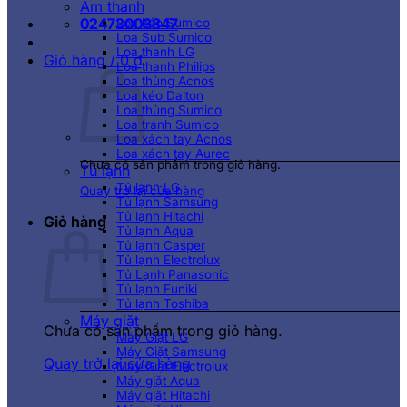
Âm thanh
02473003847
Loa kéo Sumico
Loa Sub Sumico
Loa thanh LG
Giỏ hàng /
0
₫
Loa thanh Philips
Loa thùng Acnos
Loa kéo Dalton
Loa thùng Sumico
Loa tranh Sumico
Loa xách tay Acnos
Loa xách tay Aurec
Chưa có sản phẩm trong giỏ hàng.
Tủ lạnh
Tủ lạnh LG
Quay trở lại cửa hàng
Tủ lạnh Samsung
Tủ lạnh Hitachi
Giỏ hàng
Tủ lạnh Aqua
Tủ lạnh Casper
Tủ lạnh Electrolux
Tủ Lạnh Panasonic
Tủ lạnh Funiki
Tủ lạnh Toshiba
Máy giặt
Chưa có sản phẩm trong giỏ hàng.
Máy Giặt LG
Máy Giặt Samsung
Quay trở lại cửa hàng
Máy Giặt Electrolux
Máy giặt Aqua
Máy giặt Hitachi