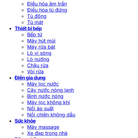
Điều hòa âm trần
Điều hòa tủ đứng
Tủ đông
Tủ mát
Thiết bị bếp
Bếp từ
Máy hút mùi
Máy rửa bát
Lò vi sóng
Lò nướng
Chậu rửa
Vòi rửa
Điện gia dụng
Máy lọc nước
Cây nước nóng lạnh
Bình nước nóng
Máy lọc không khí
Nồi áp suất
Nồi chiên không dầu
Sức khỏe
Máy massage
Xe đạp trong nhà