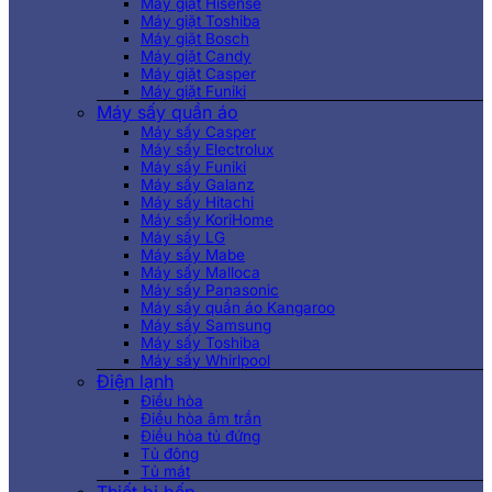
Máy giặt Hisense
Máy giặt Toshiba
Máy giặt Bosch
Máy giặt Candy
Máy giặt Casper
Máy giặt Funiki
Máy sấy quần áo
Máy sấy Casper
Máy sấy Electrolux
Máy sấy Funiki
Máy sấy Galanz
Máy sấy Hitachi
Máy sấy KoriHome
Máy sấy LG
Máy sấy Mabe
Máy sấy Malloca
Máy sấy Panasonic
Máy sấy quần áo Kangaroo
Máy sấy Samsung
Máy sấy Toshiba
Máy sấy Whirlpool
Điện lạnh
Điều hòa
Điều hòa âm trần
Điều hòa tủ đứng
Tủ đông
Tủ mát