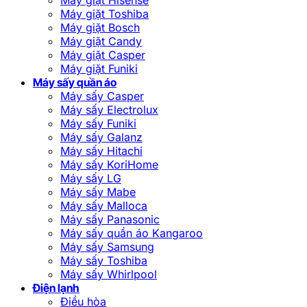
Máy giặt Toshiba
Máy giặt Bosch
Máy giặt Candy
Máy giặt Casper
Máy giặt Funiki
Máy sấy quần áo
Máy sấy Casper
Máy sấy Electrolux
Máy sấy Funiki
Máy sấy Galanz
Máy sấy Hitachi
Máy sấy KoriHome
Máy sấy LG
Máy sấy Mabe
Máy sấy Malloca
Máy sấy Panasonic
Máy sấy quần áo Kangaroo
Máy sấy Samsung
Máy sấy Toshiba
Máy sấy Whirlpool
Điện lạnh
Điều hòa