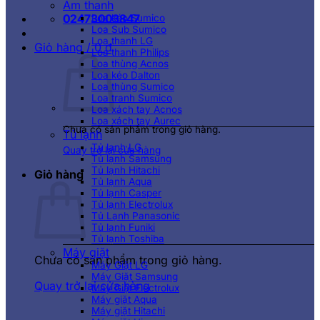
Âm thanh
02473003847
Loa kéo Sumico
Loa Sub Sumico
Loa thanh LG
Giỏ hàng /
0
₫
Loa thanh Philips
Loa thùng Acnos
Loa kéo Dalton
Loa thùng Sumico
Loa tranh Sumico
Loa xách tay Acnos
Loa xách tay Aurec
Chưa có sản phẩm trong giỏ hàng.
Tủ lạnh
Tủ lạnh LG
Quay trở lại cửa hàng
Tủ lạnh Samsung
Tủ lạnh Hitachi
Giỏ hàng
Tủ lạnh Aqua
Tủ lạnh Casper
Tủ lạnh Electrolux
Tủ Lạnh Panasonic
Tủ lạnh Funiki
Tủ lạnh Toshiba
Máy giặt
Chưa có sản phẩm trong giỏ hàng.
Máy Giặt LG
Máy Giặt Samsung
Quay trở lại cửa hàng
Máy Giặt Electrolux
Máy giặt Aqua
Máy giặt Hitachi