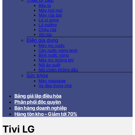
Thiết bị bếp
Bếp từ
Máy hút mùi
Máy rửa bát
Lò vi sóng
Lò nướng
Chậu rửa
Vòi rửa
Điện gia dụng
Máy lọc nước
Cây nước nóng lạnh
Bình nước nóng
Máy lọc không khí
Nồi áp suất
Nồi chiên không dầu
Sức khỏe
Máy massage
Xe đạp trong nhà
Bảng giá lắp điều hòa
Phân phối độc quyền
Bán hàng doanh nghiệp
Hàng tồn kho – Giảm tới 70%
Tivi LG