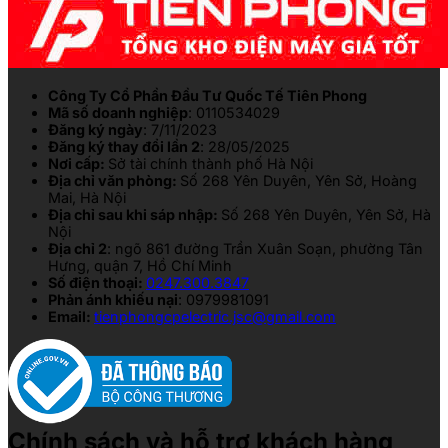
Công Ty Cổ Phần Đầu Tư Quốc Tế Tiên Phong
Mã số doanh nghiệp
: 0110534029
Đăng ký ngày
: 7/11/2023
Đăng ký thay đổi lần 2
: 28/05/2025
Nơi cấp:
Sở tài chính thành phố Hà Nội
Địa chỉ văn phòng:
Số 268 Yên Duyên, Yên Sở, Hoàng
Mai, Hà Nội
Địa chỉ sau khi sáp nhập:
Số 268 Yên Duyên, Yên Sở, Hà
Nội
Địa chỉ 2
: ngõ 861 đường Trần Xuân Soạn, phường Tân
Hưng, quận 7, Hồ Chí Minh
Số điện thoại:
0247.300.3847
Phản ánh khiếu nại
: 0979981091
Email:
tienphongcpelectric.jsc@gmail.com
Chính sách và hỗ trợ khách hàng