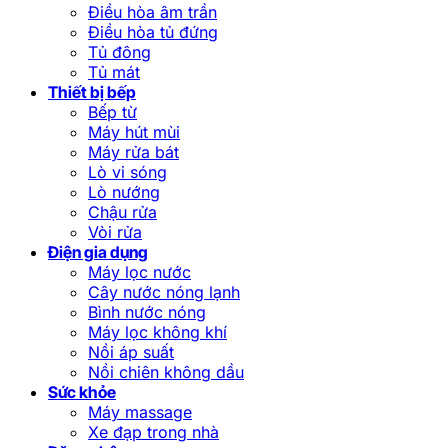
Điều hòa âm trần
Điều hòa tủ đứng
Tủ đông
Tủ mát
Thiết bị bếp
Bếp từ
Máy hút mùi
Máy rửa bát
Lò vi sóng
Lò nướng
Chậu rửa
Vòi rửa
Điện gia dụng
Máy lọc nước
Cây nước nóng lạnh
Bình nước nóng
Máy lọc không khí
Nồi áp suất
Nồi chiên không dầu
Sức khỏe
Máy massage
Xe đạp trong nhà