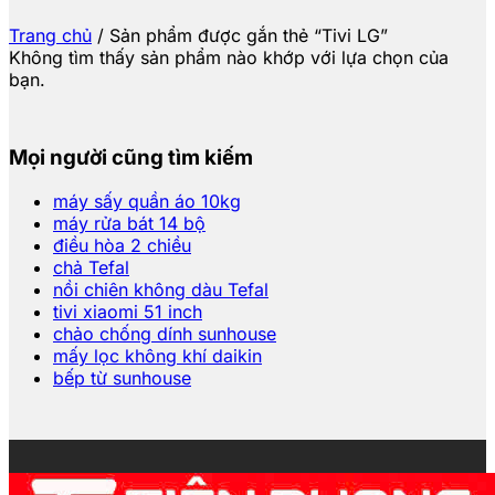
Trang chủ
/
Sản phẩm được gắn thẻ “Tivi LG”
Không tìm thấy sản phẩm nào khớp với lựa chọn của
bạn.
Mọi người cũng tìm kiếm
máy sấy quần áo 10kg
máy rửa bát 14 bộ
điều hòa 2 chiều
chả Tefal
nồi chiên không dàu Tefal
tivi xiaomi 51 inch
chảo chống dính sunhouse
mấy lọc không khí daikin
bếp từ sunhouse