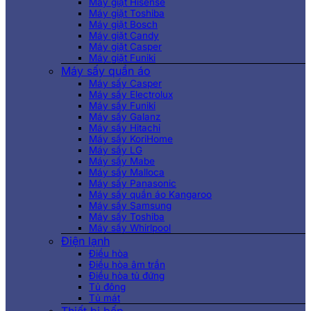
Máy giặt Hisense
Máy giặt Toshiba
Máy giặt Bosch
Máy giặt Candy
Máy giặt Casper
Máy giặt Funiki
Máy sấy quần áo
Máy sấy Casper
Máy sấy Electrolux
Máy sấy Funiki
Máy sấy Galanz
Máy sấy Hitachi
Máy sấy KoriHome
Máy sấy LG
Máy sấy Mabe
Máy sấy Malloca
Máy sấy Panasonic
Máy sấy quần áo Kangaroo
Máy sấy Samsung
Máy sấy Toshiba
Máy sấy Whirlpool
Điện lạnh
Điều hòa
Điều hòa âm trần
Điều hòa tủ đứng
Tủ đông
Tủ mát