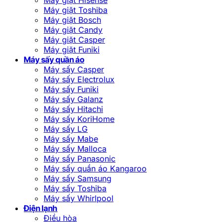
Máy giặt Toshiba
Máy giặt Bosch
Máy giặt Candy
Máy giặt Casper
Máy giặt Funiki
Máy sấy quần áo
Máy sấy Casper
Máy sấy Electrolux
Máy sấy Funiki
Máy sấy Galanz
Máy sấy Hitachi
Máy sấy KoriHome
Máy sấy LG
Máy sấy Mabe
Máy sấy Malloca
Máy sấy Panasonic
Máy sấy quần áo Kangaroo
Máy sấy Samsung
Máy sấy Toshiba
Máy sấy Whirlpool
Điện lạnh
Điều hòa