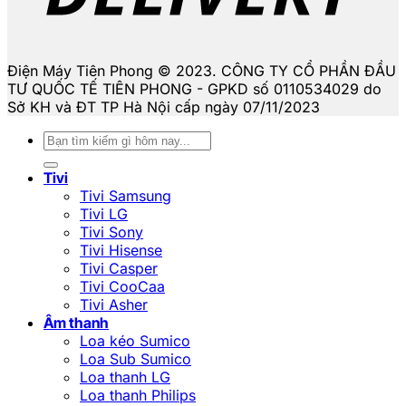
Điện Máy Tiên Phong © 2023. CÔNG TY CỔ PHẦN ĐẦU
TƯ QUỐC TẾ TIÊN PHONG - GPKD số 0110534029 do
Sở KH và ĐT TP Hà Nội cấp ngày 07/11/2023
Tìm
kiếm:
Tivi
Tivi Samsung
Tivi LG
Tivi Sony
Tivi Hisense
Tivi Casper
Tivi CooCaa
Tivi Asher
Âm thanh
Loa kéo Sumico
Loa Sub Sumico
Loa thanh LG
Loa thanh Philips