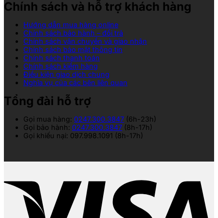
Chính sách và hỗ trợ khách hàng
Hướng dẫn mua hàng online
Chính sách bảo hành – đổi trả
Chính sách vận chuyển và giao nhận
Chính sách bảo mật thông tin
Chính sách thanh toán
Chính sách kiểm hàng
Điều kiện giao dịch chung
Nghĩa vụ của các bên liên quan
Tổng đài hỗ trợ
Gọi mua hàng:
0247.300.3847
(6h-23h)
Gọi bảo hành:
0247.300.3847
(8h-17h)
Gọi khiếu nại: 097.998.1091 (8h-17h)
V