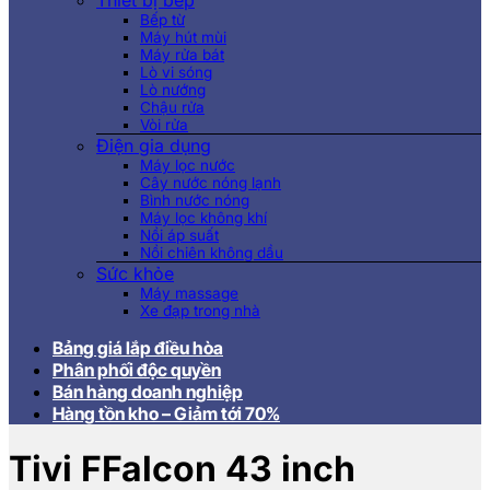
Thiết bị bếp
Bếp từ
Máy hút mùi
Máy rửa bát
Lò vi sóng
Lò nướng
Chậu rửa
Vòi rửa
Điện gia dụng
Máy lọc nước
Cây nước nóng lạnh
Bình nước nóng
Máy lọc không khí
Nồi áp suất
Nồi chiên không dầu
Sức khỏe
Máy massage
Xe đạp trong nhà
Bảng giá lắp điều hòa
Phân phối độc quyền
Bán hàng doanh nghiệp
Hàng tồn kho – Giảm tới 70%
Tivi FFalcon 43 inch