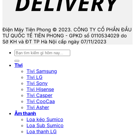
Điện Máy Tiên Phong © 2023. CÔNG TY CỔ PHẦN ĐẦU
TƯ QUỐC TẾ TIÊN PHONG - GPKD số 0110534029 do
Sở KH và ĐT TP Hà Nội cấp ngày 07/11/2023
Tìm
kiếm:
Tivi
Tivi Samsung
Tivi LG
Tivi Sony
Tivi Hisense
Tivi Casper
Tivi CooCaa
Tivi Asher
Âm thanh
Loa kéo Sumico
Loa Sub Sumico
Loa thanh LG