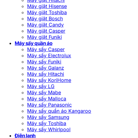
Máy giặt Hisense
Máy giặt Toshiba
Máy giặt Bosch
Máy giặt Candy
Máy giặt Casper
Máy giặt Funiki
Máy sấy quần áo
Máy sấy Casper
Máy sấy Electrolux
Máy sấy Funiki
Máy sấy Galanz
Máy sấy Hitachi
Máy sấy KoriHome
Máy sấy LG
Máy sấy Mabe
Máy sấy Malloca
Máy sấy Panasonic
Máy sấy quần áo Kangaroo
Máy sấy Samsung
Máy sấy Toshiba
Máy sấy Whirlpool
Điện lạnh