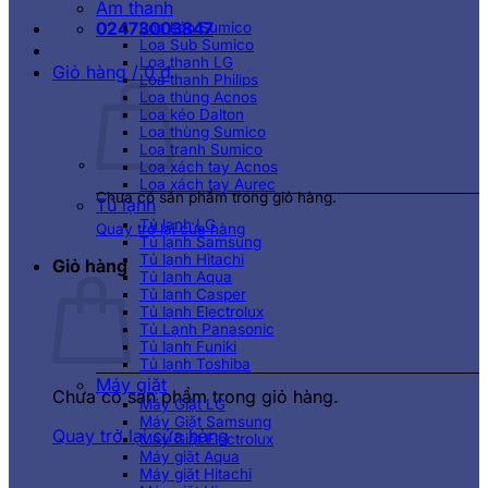
Âm thanh
02473003847
Loa kéo Sumico
Loa Sub Sumico
Loa thanh LG
Giỏ hàng /
0
₫
Loa thanh Philips
Loa thùng Acnos
Loa kéo Dalton
Loa thùng Sumico
Loa tranh Sumico
Loa xách tay Acnos
Loa xách tay Aurec
Chưa có sản phẩm trong giỏ hàng.
Tủ lạnh
Tủ lạnh LG
Quay trở lại cửa hàng
Tủ lạnh Samsung
Tủ lạnh Hitachi
Giỏ hàng
Tủ lạnh Aqua
Tủ lạnh Casper
Tủ lạnh Electrolux
Tủ Lạnh Panasonic
Tủ lạnh Funiki
Tủ lạnh Toshiba
Máy giặt
Chưa có sản phẩm trong giỏ hàng.
Máy Giặt LG
Máy Giặt Samsung
Quay trở lại cửa hàng
Máy Giặt Electrolux
Máy giặt Aqua
Máy giặt Hitachi