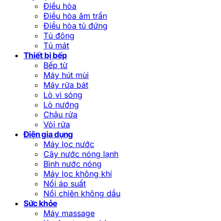
Điều hòa
Điều hòa âm trần
Điều hòa tủ đứng
Tủ đông
Tủ mát
Thiết bị bếp
Bếp từ
Máy hút mùi
Máy rửa bát
Lò vi sóng
Lò nướng
Chậu rửa
Vòi rửa
Điện gia dụng
Máy lọc nước
Cây nước nóng lạnh
Bình nước nóng
Máy lọc không khí
Nồi áp suất
Nồi chiên không dầu
Sức khỏe
Máy massage