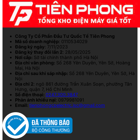
Công Ty Cổ Phần Đầu Tư Quốc Tế Tiên Phong
Mã số doanh nghiệp
: 0110534029
Đăng ký ngày
: 7/11/2023
Đăng ký thay đổi lần 2
: 28/05/2025
Nơi cấp:
Sở tài chính thành phố Hà Nội
Địa chỉ văn phòng:
Số 268 Yên Duyên, Yên Sở, Hoàng
Mai, Hà Nội
Địa chỉ sau khi sáp nhập:
Số 268 Yên Duyên, Yên Sở, Hà
Nội
Địa chỉ 2
: ngõ 861 đường Trần Xuân Soạn, phường Tân
Hưng, quận 7, Hồ Chí Minh
Số điện thoại:
0247.300.3847
Phản ánh khiếu nại
: 0979981091
Email:
tienphongcpelectric.jsc@gmail.com