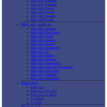
Máy giặt Hisense
Máy giặt Toshiba
Máy giặt Bosch
Máy giặt Candy
Máy giặt Casper
Máy giặt Funiki
Máy sấy quần áo
Máy sấy Casper
Máy sấy Electrolux
Máy sấy Funiki
Máy sấy Galanz
Máy sấy Hitachi
Máy sấy KoriHome
Máy sấy LG
Máy sấy Mabe
Máy sấy Malloca
Máy sấy Panasonic
Máy sấy quần áo Kangaroo
Máy sấy Samsung
Máy sấy Toshiba
Máy sấy Whirlpool
Điện lạnh
Điều hòa
Điều hòa âm trần
Điều hòa tủ đứng
Tủ đông
Tủ mát