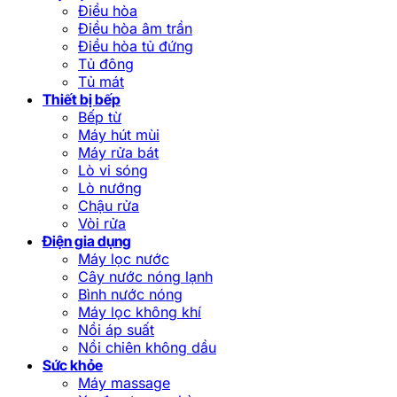
Điều hòa
Điều hòa âm trần
Điều hòa tủ đứng
Tủ đông
Tủ mát
Thiết bị bếp
Bếp từ
Máy hút mùi
Máy rửa bát
Lò vi sóng
Lò nướng
Chậu rửa
Vòi rửa
Điện gia dụng
Máy lọc nước
Cây nước nóng lạnh
Bình nước nóng
Máy lọc không khí
Nồi áp suất
Nồi chiên không dầu
Sức khỏe
Máy massage