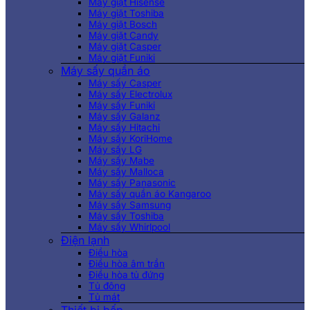
Máy giặt Hisense
Máy giặt Toshiba
Máy giặt Bosch
Máy giặt Candy
Máy giặt Casper
Máy giặt Funiki
Máy sấy quần áo
Máy sấy Casper
Máy sấy Electrolux
Máy sấy Funiki
Máy sấy Galanz
Máy sấy Hitachi
Máy sấy KoriHome
Máy sấy LG
Máy sấy Mabe
Máy sấy Malloca
Máy sấy Panasonic
Máy sấy quần áo Kangaroo
Máy sấy Samsung
Máy sấy Toshiba
Máy sấy Whirlpool
Điện lạnh
Điều hòa
Điều hòa âm trần
Điều hòa tủ đứng
Tủ đông
Tủ mát