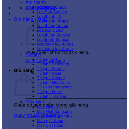
Âm thanh
02473003847
Loa kéo Sumico
Loa Sub Sumico
Loa thanh LG
Giỏ hàng /
0
₫
Loa thanh Philips
Loa thùng Acnos
Loa kéo Dalton
Loa thùng Sumico
Loa tranh Sumico
Loa xách tay Acnos
Loa xách tay Aurec
Chưa có sản phẩm trong giỏ hàng.
Tủ lạnh
Tủ lạnh LG
Quay trở lại cửa hàng
Tủ lạnh Samsung
Tủ lạnh Hitachi
Giỏ hàng
Tủ lạnh Aqua
Tủ lạnh Casper
Tủ lạnh Electrolux
Tủ Lạnh Panasonic
Tủ lạnh Funiki
Tủ lạnh Toshiba
Máy giặt
Chưa có sản phẩm trong giỏ hàng.
Máy Giặt LG
Máy Giặt Samsung
Quay trở lại cửa hàng
Máy Giặt Electrolux
Máy giặt Aqua
Máy giặt Hitachi