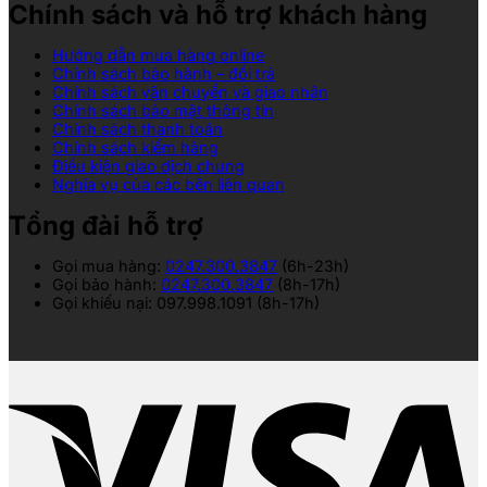
Chính sách và hỗ trợ khách hàng
Hướng dẫn mua hàng online
Chính sách bảo hành – đổi trả
Chính sách vận chuyển và giao nhận
Chính sách bảo mật thông tin
Chính sách thanh toán
Chính sách kiểm hàng
Điều kiện giao dịch chung
Nghĩa vụ của các bên liên quan
Tổng đài hỗ trợ
Gọi mua hàng:
0247.300.3847
(6h-23h)
Gọi bảo hành:
0247.300.3847
(8h-17h)
Gọi khiếu nại: 097.998.1091 (8h-17h)
V