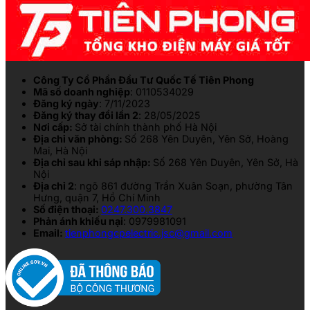
Công Ty Cổ Phần Đầu Tư Quốc Tế Tiên Phong
Mã số doanh nghiệp
: 0110534029
Đăng ký ngày
: 7/11/2023
Đăng ký thay đổi lần 2
: 28/05/2025
Nơi cấp:
Sở tài chính thành phố Hà Nội
Địa chỉ văn phòng:
Số 268 Yên Duyên, Yên Sở, Hoàng
Mai, Hà Nội
Địa chỉ sau khi sáp nhập:
Số 268 Yên Duyên, Yên Sở, Hà
Nội
Địa chỉ 2
: ngõ 861 đường Trần Xuân Soạn, phường Tân
Hưng, quận 7, Hồ Chí Minh
Số điện thoại:
0247.300.3847
Phản ánh khiếu nại
: 0979981091
Email:
tienphongcpelectric.jsc@gmail.com