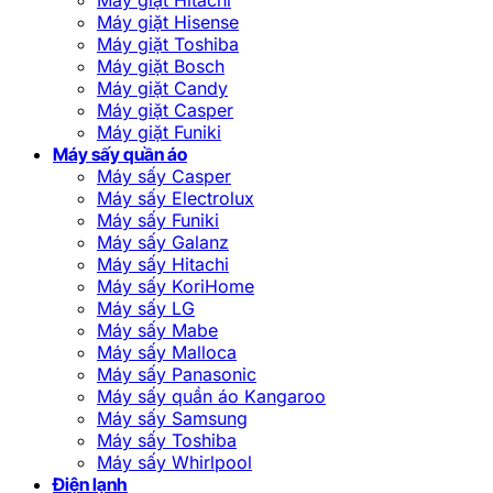
Máy giặt Hisense
Máy giặt Toshiba
Máy giặt Bosch
Máy giặt Candy
Máy giặt Casper
Máy giặt Funiki
Máy sấy quần áo
Máy sấy Casper
Máy sấy Electrolux
Máy sấy Funiki
Máy sấy Galanz
Máy sấy Hitachi
Máy sấy KoriHome
Máy sấy LG
Máy sấy Mabe
Máy sấy Malloca
Máy sấy Panasonic
Máy sấy quần áo Kangaroo
Máy sấy Samsung
Máy sấy Toshiba
Máy sấy Whirlpool
Điện lạnh