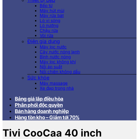
Thiết bị bếp
Bếp từ
Máy hút mùi
Máy rửa bát
Lò vi sóng
Lò nướng
Chậu rửa
Vòi rửa
Điện gia dụng
Máy lọc nước
Cây nước nóng lạnh
Bình nước nóng
Máy lọc không khí
Nồi áp suất
Nồi chiên không dầu
Sức khỏe
Máy massage
Xe đạp trong nhà
Bảng giá lắp điều hòa
Phân phối độc quyền
Bán hàng doanh nghiệp
Hàng tồn kho – Giảm tới 70%
Tivi CooCaa 40 inch