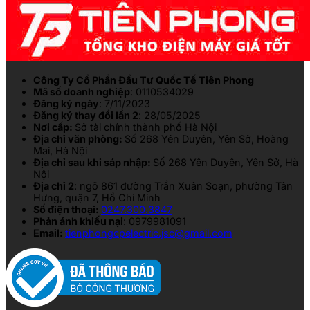
Công Ty Cổ Phần Đầu Tư Quốc Tế Tiên Phong
Mã số doanh nghiệp
: 0110534029
Đăng ký ngày
: 7/11/2023
Đăng ký thay đổi lần 2
: 28/05/2025
Nơi cấp:
Sở tài chính thành phố Hà Nội
Địa chỉ văn phòng:
Số 268 Yên Duyên, Yên Sở, Hoàng
Mai, Hà Nội
Địa chỉ sau khi sáp nhập:
Số 268 Yên Duyên, Yên Sở, Hà
Nội
Địa chỉ 2
: ngõ 861 đường Trần Xuân Soạn, phường Tân
Hưng, quận 7, Hồ Chí Minh
Số điện thoại:
0247.300.3847
Phản ánh khiếu nại
: 0979981091
Email:
tienphongcpelectric.jsc@gmail.com