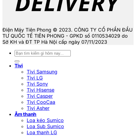
Điện Máy Tiên Phong © 2023. CÔNG TY CỔ PHẦN ĐẦU
TƯ QUỐC TẾ TIÊN PHONG - GPKD số 0110534029 do
Sở KH và ĐT TP Hà Nội cấp ngày 07/11/2023
Tìm
kiếm:
Tivi
Tivi Samsung
Tivi LG
Tivi Sony
Tivi Hisense
Tivi Casper
Tivi CooCaa
Tivi Asher
Âm thanh
Loa kéo Sumico
Loa Sub Sumico
Loa thanh LG