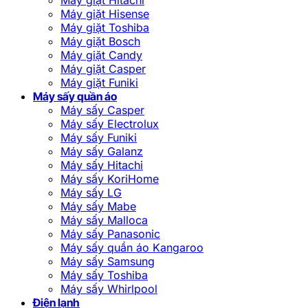
Máy giặt Hisense
Máy giặt Toshiba
Máy giặt Bosch
Máy giặt Candy
Máy giặt Casper
Máy giặt Funiki
Máy sấy quần áo
Máy sấy Casper
Máy sấy Electrolux
Máy sấy Funiki
Máy sấy Galanz
Máy sấy Hitachi
Máy sấy KoriHome
Máy sấy LG
Máy sấy Mabe
Máy sấy Malloca
Máy sấy Panasonic
Máy sấy quần áo Kangaroo
Máy sấy Samsung
Máy sấy Toshiba
Máy sấy Whirlpool
Điện lạnh