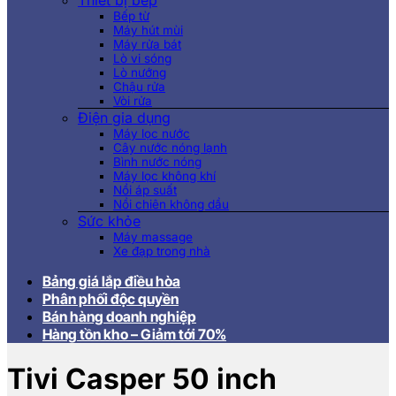
Thiết bị bếp
Bếp từ
Máy hút mùi
Máy rửa bát
Lò vi sóng
Lò nướng
Chậu rửa
Vòi rửa
Điện gia dụng
Máy lọc nước
Cây nước nóng lạnh
Bình nước nóng
Máy lọc không khí
Nồi áp suất
Nồi chiên không dầu
Sức khỏe
Máy massage
Xe đạp trong nhà
Bảng giá lắp điều hòa
Phân phối độc quyền
Bán hàng doanh nghiệp
Hàng tồn kho – Giảm tới 70%
Tivi Casper 50 inch