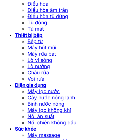
Điều hòa
Điều hòa âm trần
Điều hòa tủ đứng
Tủ đông
Tủ mát
Thiết bị bếp
Bếp từ
Máy hút mùi
Máy rửa bát
Lò vi sóng
Lò nướng
Chậu rửa
Vòi rửa
Điện gia dụng
Máy lọc nước
Cây nước nóng lạnh
Bình nước nóng
Máy lọc không khí
Nồi áp suất
Nồi chiên không dầu
Sức khỏe
Máy massage