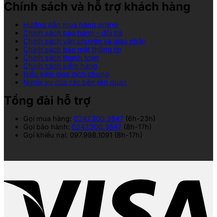
Chính sách và hỗ trợ khách hàng
Hướng dẫn mua hàng online
Chính sách bảo hành – đổi trả
Chính sách vận chuyển và giao nhận
Chính sách bảo mật thông tin
Chính sách thanh toán
Chính sách kiểm hàng
Điều kiện giao dịch chung
Nghĩa vụ của các bên liên quan
Tổng đài hỗ trợ
Gọi mua hàng:
0247.300.3847
(6h-23h)
Gọi bảo hành:
0247.300.3847
(8h-17h)
Gọi khiếu nại: 097.998.1091 (8h-17h)
V