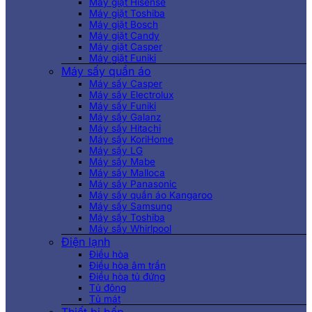
Máy giặt Hisense
Máy giặt Toshiba
Máy giặt Bosch
Máy giặt Candy
Máy giặt Casper
Máy giặt Funiki
Máy sấy quần áo
Máy sấy Casper
Máy sấy Electrolux
Máy sấy Funiki
Máy sấy Galanz
Máy sấy Hitachi
Máy sấy KoriHome
Máy sấy LG
Máy sấy Mabe
Máy sấy Malloca
Máy sấy Panasonic
Máy sấy quần áo Kangaroo
Máy sấy Samsung
Máy sấy Toshiba
Máy sấy Whirlpool
Điện lạnh
Điều hòa
Điều hòa âm trần
Điều hòa tủ đứng
Tủ đông
Tủ mát