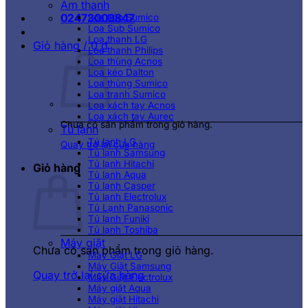
Âm thanh
02473003847
Loa kéo Sumico
Loa Sub Sumico
Loa thanh LG
Giỏ hàng /
0
₫
Loa thanh Philips
Loa thùng Acnos
Loa kéo Dalton
Loa thùng Sumico
Loa tranh Sumico
Loa xách tay Acnos
Loa xách tay Aurec
Chưa có sản phẩm trong giỏ hàng.
Tủ lạnh
Tủ lạnh LG
Quay trở lại cửa hàng
Tủ lạnh Samsung
Tủ lạnh Hitachi
Giỏ hàng
Tủ lạnh Aqua
Tủ lạnh Casper
Tủ lạnh Electrolux
Tủ Lạnh Panasonic
Tủ lạnh Funiki
Tủ lạnh Toshiba
Máy giặt
Chưa có sản phẩm trong giỏ hàng.
Máy Giặt LG
Máy Giặt Samsung
Quay trở lại cửa hàng
Máy Giặt Electrolux
Máy giặt Aqua
Máy giặt Hitachi