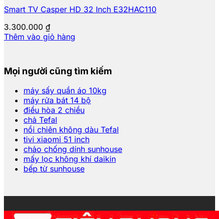
Smart TV Casper HD 32 Inch E32HAC110
3.300.000
₫
Thêm vào giỏ hàng
Mọi người cũng tìm kiếm
máy sấy quần áo 10kg
máy rửa bát 14 bộ
điều hòa 2 chiều
chả Tefal
nồi chiên không dàu Tefal
tivi xiaomi 51 inch
chảo chống dính sunhouse
mấy lọc không khí daikin
bếp từ sunhouse