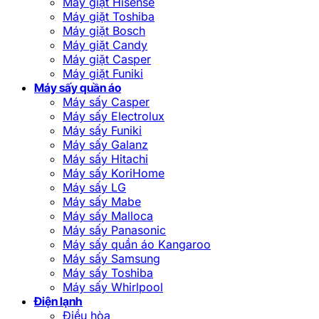
Máy giặt Hisense
Máy giặt Toshiba
Máy giặt Bosch
Máy giặt Candy
Máy giặt Casper
Máy giặt Funiki
Máy sấy quần áo
Máy sấy Casper
Máy sấy Electrolux
Máy sấy Funiki
Máy sấy Galanz
Máy sấy Hitachi
Máy sấy KoriHome
Máy sấy LG
Máy sấy Mabe
Máy sấy Malloca
Máy sấy Panasonic
Máy sấy quần áo Kangaroo
Máy sấy Samsung
Máy sấy Toshiba
Máy sấy Whirlpool
Điện lạnh
Điều hòa