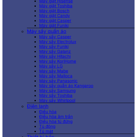
Máy giặt Hisense
Máy giặt Toshiba
Máy giặt Bosch
Máy giặt Candy
Máy giặt Casper
Máy giặt Funiki
Máy sấy quần áo
Máy sấy Casper
Máy sấy Electrolux
Máy sấy Funiki
Máy sấy Galanz
Máy sấy Hitachi
Máy sấy KoriHome
Máy sấy LG
Máy sấy Mabe
Máy sấy Malloca
Máy sấy Panasonic
Máy sấy quần áo Kangaroo
Máy sấy Samsung
Máy sấy Toshiba
Máy sấy Whirlpool
Điện lạnh
Điều hòa
Điều hòa âm trần
Điều hòa tủ đứng
Tủ đông
Tủ mát