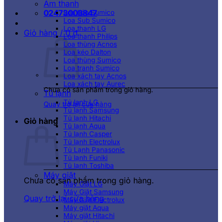
Âm thanh
02473003847
Loa kéo Sumico
Loa Sub Sumico
Loa thanh LG
Giỏ hàng /
0
₫
Loa thanh Philips
Loa thùng Acnos
Loa kéo Dalton
Loa thùng Sumico
Loa tranh Sumico
Loa xách tay Acnos
Loa xách tay Aurec
Chưa có sản phẩm trong giỏ hàng.
Tủ lạnh
Tủ lạnh LG
Quay trở lại cửa hàng
Tủ lạnh Samsung
Tủ lạnh Hitachi
Giỏ hàng
Tủ lạnh Aqua
Tủ lạnh Casper
Tủ lạnh Electrolux
Tủ Lạnh Panasonic
Tủ lạnh Funiki
Tủ lạnh Toshiba
Máy giặt
Chưa có sản phẩm trong giỏ hàng.
Máy Giặt LG
Máy Giặt Samsung
Quay trở lại cửa hàng
Máy Giặt Electrolux
Máy giặt Aqua
Máy giặt Hitachi