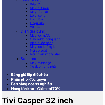
Thiết bị bếp
Bếp từ
Máy hút mùi
Máy rửa bát
Lò vi sóng
Lò nướng
Chậu rửa
Vòi rửa
Điện gia dụng
Máy lọc nước
Cây nước nóng lạnh
Bình nước nóng
Máy lọc không khí
Nồi áp suất
Nồi chiên không dầu
Sức khỏe
Máy massage
Xe đạp trong nhà
Bảng giá lắp điều hòa
Phân phối độc quyền
Bán hàng doanh nghiệp
Hàng tồn kho – Giảm tới 70%
Tivi Casper 32 inch