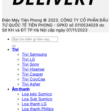
Điện Máy Tiên Phong © 2023. CÔNG TY CỔ PHẦN ĐẦU
TƯ QUỐC TẾ TIÊN PHONG - GPKD số 0110534029 do
Sở KH và ĐT TP Hà Nội cấp ngày 07/11/2023
Tìm
kiếm:
Tivi
Tivi Samsung
Tivi LG
Tivi Sony
Tivi Hisense
Tivi Casper
Tivi CooCaa
Tivi Asher
Âm thanh
Loa kéo Sumico
Loa Sub Sumico
Loa thanh LG
Loa thanh Philips