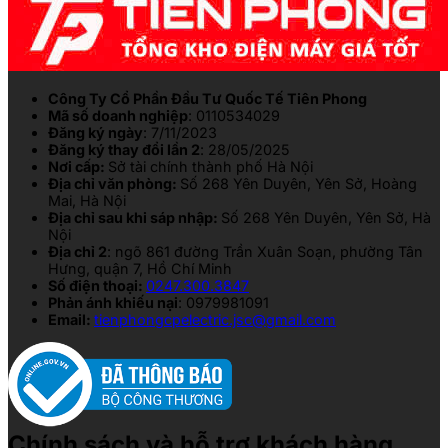
Công Ty Cổ Phần Đầu Tư Quốc Tế Tiên Phong
Mã số doanh nghiệp
: 0110534029
Đăng ký ngày
: 7/11/2023
Đăng ký thay đổi lần 2
: 28/05/2025
Nơi cấp:
Sở tài chính thành phố Hà Nội
Địa chỉ văn phòng:
Số 268 Yên Duyên, Yên Sở, Hoàng
Mai, Hà Nội
Địa chỉ sau khi sáp nhập:
Số 268 Yên Duyên, Yên Sở, Hà
Nội
Địa chỉ 2
: ngõ 861 đường Trần Xuân Soạn, phường Tân
Hưng, quận 7, Hồ Chí Minh
Số điện thoại:
0247.300.3847
Phản ánh khiếu nại
: 0979981091
Email:
tienphongcpelectric.jsc@gmail.com
Chính sách và hỗ trợ khách hàng