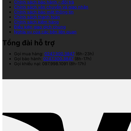
Chính sách bảo hành – đổi trả
Chính sách vận chuyển và giao nhận
Chính sách bảo mật thông tin
Chính sách thanh toán
Chính sách kiểm hàng
Điều kiện giao dịch chung
Nghĩa vụ của các bên liên quan
Tổng đài hỗ trợ
Gọi mua hàng:
0247.300.3847
(6h-23h)
Gọi bảo hành:
0247.300.3847
(8h-17h)
Gọi khiếu nại: 097.998.1091 (8h-17h)