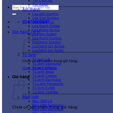
Tivi CooCaa
Tivi Asher
Tìm
Âm thanh
kiếm:
Loa kéo Sumico
Loa Sub Sumico
02473003847
Loa thanh LG
Loa thanh Philips
Loa thùng Acnos
Giỏ hàng /
0
₫
Loa kéo Dalton
Loa thùng Sumico
Loa tranh Sumico
Loa xách tay Acnos
Loa xách tay Aurec
Tủ lạnh
Tủ lạnh LG
Chưa có sản phẩm trong giỏ hàng.
Tủ lạnh Samsung
Tủ lạnh Hitachi
Quay trở lại cửa hàng
Tủ lạnh Aqua
Tủ lạnh Casper
Giỏ hàng
Tủ lạnh Electrolux
Tủ Lạnh Panasonic
Tủ lạnh Funiki
Tủ lạnh Toshiba
Máy giặt
Máy Giặt LG
Máy Giặt Samsung
Chưa có sản phẩm trong giỏ hàng.
Máy Giặt Electrolux