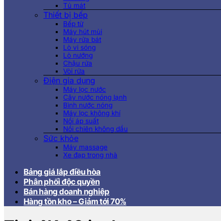
Tủ mát
Thiết bị bếp
Bếp từ
Máy hút mùi
Máy rửa bát
Lò vi sóng
Lò nướng
Chậu rửa
Vòi rửa
Điện gia dụng
Máy lọc nước
Cây nước nóng lạnh
Bình nước nóng
Máy lọc không khí
Nồi áp suất
Nồi chiên không dầu
Sức khỏe
Máy massage
Xe đạp trong nhà
Bảng giá lắp điều hòa
Phân phối độc quyền
Bán hàng doanh nghiệp
Hàng tồn kho – Giảm tới 70%