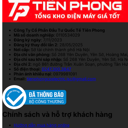
Công Ty Cổ Phần Đầu Tư Quốc Tế Tiên Phong
Mã số doanh nghiệp
: 0110534029
Đăng ký ngày
: 7/11/2023
Đăng ký thay đổi lần 2
: 28/05/2025
Nơi cấp:
Sở tài chính thành phố Hà Nội
Địa chỉ văn phòng:
Số 268 Yên Duyên, Yên Sở, Hoàng Mai,
Địa chỉ sau khi sáp nhập:
Số 268 Yên Duyên, Yên Sở, Hà N
Địa chỉ 2
: ngõ 861 đường Trần Xuân Soạn, phường Tân Hưn
Số điện thoại:
0247.300.3847
Phản ánh khiếu nại
: 0979981091
Email:
tienphongcpelectric.jsc@gmail.com
Chính sách và hỗ trợ khách hàng
Hướng dẫn mua hàng online