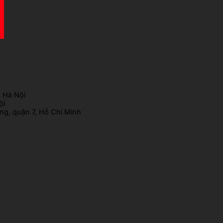
 Hà Nội
ội
g, quận 7, Hồ Chí Minh