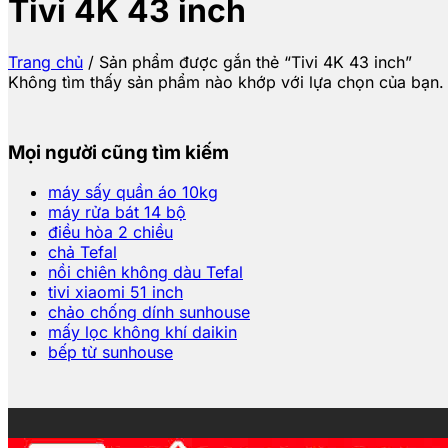
Tivi 4K 43 inch
Trang chủ
/
Sản phẩm được gắn thẻ “Tivi 4K 43 inch”
Không tìm thấy sản phẩm nào khớp với lựa chọn của bạn.
Mọi người cũng tìm kiếm
máy sấy quần áo 10kg
máy rửa bát 14 bộ
điều hòa 2 chiều
chả Tefal
nồi chiên không dàu Tefal
tivi xiaomi 51 inch
chảo chống dính sunhouse
mấy lọc không khí daikin
bếp từ sunhouse