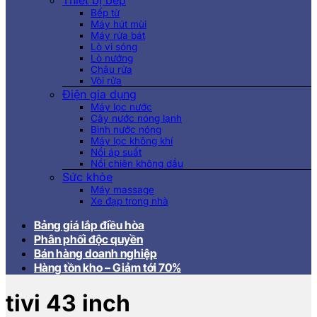
Thiết bị bếp
Bếp từ
Máy hút mùi
Máy rửa bát
Lò vi sóng
Lò nướng
Chậu rửa
Vòi rửa
Điện gia dụng
Máy lọc nước
Cây nước nóng lạnh
Bình nước nóng
Máy lọc không khí
Nồi áp suất
Nồi chiên không dầu
Sức khỏe
Máy massage
Xe đạp trong nhà
Bảng giá lắp điều hòa
Phân phối độc quyền
Bán hàng doanh nghiệp
Hàng tồn kho – Giảm tới 70%
tivi 43 inch