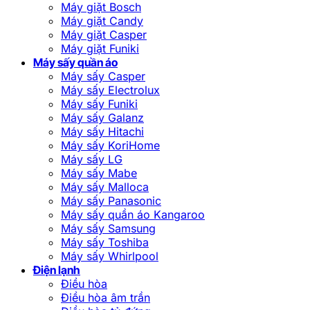
Máy giặt Bosch
Máy giặt Candy
Máy giặt Casper
Máy giặt Funiki
Máy sấy quần áo
Máy sấy Casper
Máy sấy Electrolux
Máy sấy Funiki
Máy sấy Galanz
Máy sấy Hitachi
Máy sấy KoriHome
Máy sấy LG
Máy sấy Mabe
Máy sấy Malloca
Máy sấy Panasonic
Máy sấy quần áo Kangaroo
Máy sấy Samsung
Máy sấy Toshiba
Máy sấy Whirlpool
Điện lạnh
Điều hòa
Điều hòa âm trần