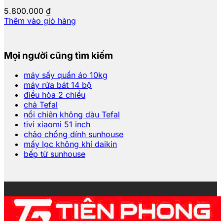
5.800.000
₫
Thêm vào giỏ hàng
Mọi người cũng tìm kiếm
máy sấy quần áo 10kg
máy rửa bát 14 bộ
điều hòa 2 chiều
chả Tefal
nồi chiên không dàu Tefal
tivi xiaomi 51 inch
chảo chống dính sunhouse
mấy lọc không khí daikin
bếp từ sunhouse