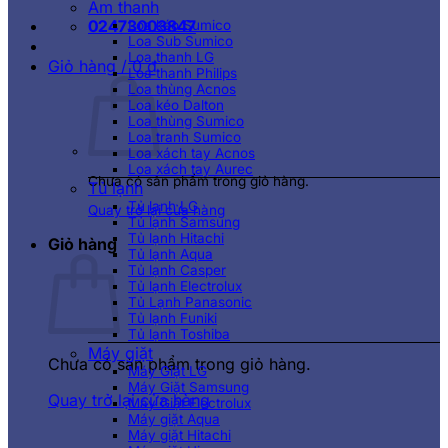
Âm thanh
02473003847
Loa kéo Sumico
Loa Sub Sumico
Loa thanh LG
Giỏ hàng /
0
₫
Loa thanh Philips
Loa thùng Acnos
Loa kéo Dalton
Loa thùng Sumico
Loa tranh Sumico
Loa xách tay Acnos
Loa xách tay Aurec
Chưa có sản phẩm trong giỏ hàng.
Tủ lạnh
Tủ lạnh LG
Quay trở lại cửa hàng
Tủ lạnh Samsung
Tủ lạnh Hitachi
Giỏ hàng
Tủ lạnh Aqua
Tủ lạnh Casper
Tủ lạnh Electrolux
Tủ Lạnh Panasonic
Tủ lạnh Funiki
Tủ lạnh Toshiba
Máy giặt
Chưa có sản phẩm trong giỏ hàng.
Máy Giặt LG
Máy Giặt Samsung
Quay trở lại cửa hàng
Máy Giặt Electrolux
Máy giặt Aqua
Máy giặt Hitachi