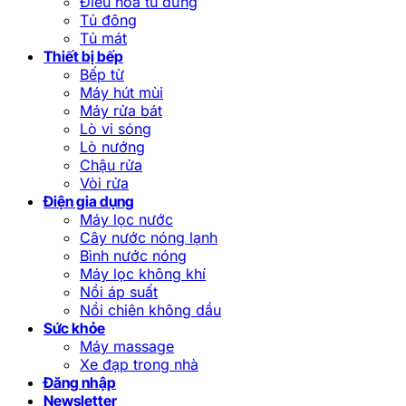
Điều hòa tủ đứng
Tủ đông
Tủ mát
Thiết bị bếp
Bếp từ
Máy hút mùi
Máy rửa bát
Lò vi sóng
Lò nướng
Chậu rửa
Vòi rửa
Điện gia dụng
Máy lọc nước
Cây nước nóng lạnh
Bình nước nóng
Máy lọc không khí
Nồi áp suất
Nồi chiên không dầu
Sức khỏe
Máy massage
Xe đạp trong nhà
Đăng nhập
Newsletter