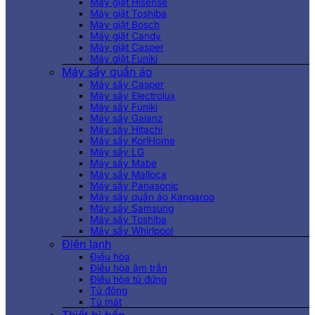
Máy giặt Hisense
Máy giặt Toshiba
Máy giặt Bosch
Máy giặt Candy
Máy giặt Casper
Máy giặt Funiki
Máy sấy quần áo
Máy sấy Casper
Máy sấy Electrolux
Máy sấy Funiki
Máy sấy Galanz
Máy sấy Hitachi
Máy sấy KoriHome
Máy sấy LG
Máy sấy Mabe
Máy sấy Malloca
Máy sấy Panasonic
Máy sấy quần áo Kangaroo
Máy sấy Samsung
Máy sấy Toshiba
Máy sấy Whirlpool
Điện lạnh
Điều hòa
Điều hòa âm trần
Điều hòa tủ đứng
Tủ đông
Tủ mát