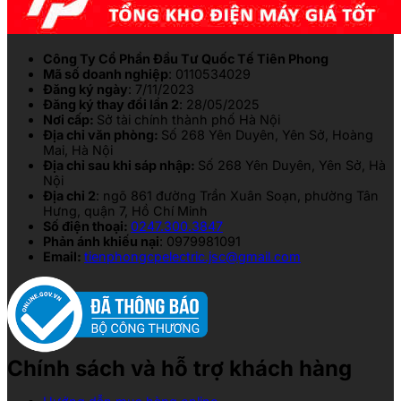
Công Ty Cổ Phần Đầu Tư Quốc Tế Tiên Phong
Mã số doanh nghiệp
: 0110534029
Đăng ký ngày
: 7/11/2023
Đăng ký thay đổi lần 2
: 28/05/2025
Nơi cấp:
Sở tài chính thành phố Hà Nội
Địa chỉ văn phòng:
Số 268 Yên Duyên, Yên Sở, Hoàng
Mai, Hà Nội
Địa chỉ sau khi sáp nhập:
Số 268 Yên Duyên, Yên Sở, Hà
Nội
Địa chỉ 2
: ngõ 861 đường Trần Xuân Soạn, phường Tân
Hưng, quận 7, Hồ Chí Minh
Số điện thoại:
0247.300.3847
Phản ánh khiếu nại
: 0979981091
Email:
tienphongcpelectric.jsc@gmail.com
Chính sách và hỗ trợ khách hàng