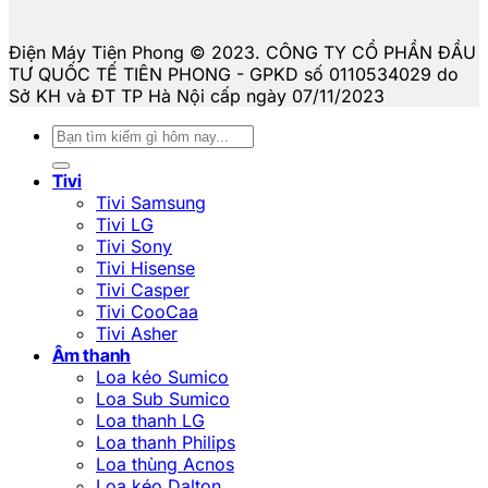
Điện Máy Tiên Phong © 2023. CÔNG TY CỔ PHẦN ĐẦU
TƯ QUỐC TẾ TIÊN PHONG - GPKD số 0110534029 do
Sở KH và ĐT TP Hà Nội cấp ngày 07/11/2023
Tìm
kiếm:
Tivi
Tivi Samsung
Tivi LG
Tivi Sony
Tivi Hisense
Tivi Casper
Tivi CooCaa
Tivi Asher
Âm thanh
Loa kéo Sumico
Loa Sub Sumico
Loa thanh LG
Loa thanh Philips
Loa thùng Acnos
Loa kéo Dalton