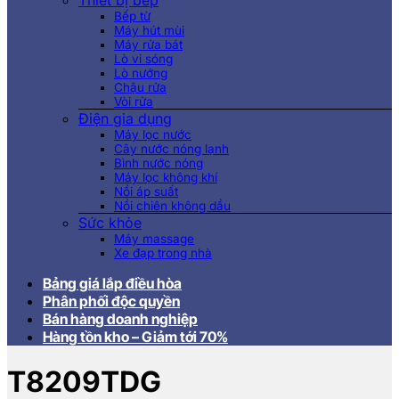
Thiết bị bếp
Bếp từ
Máy hút mùi
Máy rửa bát
Lò vi sóng
Lò nướng
Chậu rửa
Vòi rửa
Điện gia dụng
Máy lọc nước
Cây nước nóng lạnh
Bình nước nóng
Máy lọc không khí
Nồi áp suất
Nồi chiên không dầu
Sức khỏe
Máy massage
Xe đạp trong nhà
Bảng giá lắp điều hòa
Phân phối độc quyền
Bán hàng doanh nghiệp
Hàng tồn kho – Giảm tới 70%
T8209TDG