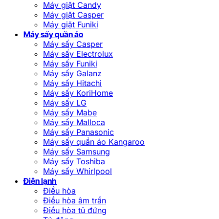
Máy giặt Candy
Máy giặt Casper
Máy giặt Funiki
Máy sấy quần áo
Máy sấy Casper
Máy sấy Electrolux
Máy sấy Funiki
Máy sấy Galanz
Máy sấy Hitachi
Máy sấy KoriHome
Máy sấy LG
Máy sấy Mabe
Máy sấy Malloca
Máy sấy Panasonic
Máy sấy quần áo Kangaroo
Máy sấy Samsung
Máy sấy Toshiba
Máy sấy Whirlpool
Điện lạnh
Điều hòa
Điều hòa âm trần
Điều hòa tủ đứng