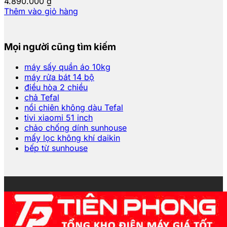
4.890.000
₫
Thêm vào giỏ hàng
Mọi người cũng tìm kiếm
máy sấy quần áo 10kg
máy rửa bát 14 bộ
điều hòa 2 chiều
chả Tefal
nồi chiên không dàu Tefal
tivi xiaomi 51 inch
chảo chống dính sunhouse
mấy lọc không khí daikin
bếp từ sunhouse