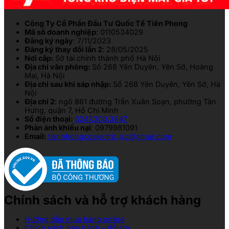
Công Ty Cổ Phần Đầu Tư Quốc Tế Tiên Phong
Mã số doanh nghiệp
: 0110534029
Đăng ký ngày
: 7/11/2023
Đăng ký thay đổi lần 2
: 28/05/2025
Nơi cấp:
Sở tài chính thành phố Hà Nội
Địa chỉ văn phòng:
Số 268 Yên Duyên, Yên Sở, Hoàng
Mai, Hà Nội
Địa chỉ sau khi sáp nhập:
Số 268 Yên Duyên, Yên Sở, Hà
Nội
Địa chỉ 2
: ngõ 861 đường Trần Xuân Soạn, phường Tân
Hưng, quận 7, Hồ Chí Minh
Số điện thoại:
0247.300.3847
Phản ánh khiếu nại
: 0979981091
Email:
tienphongcpelectric.jsc@gmail.com
Chính sách và hỗ trợ khách hàng
Hướng dẫn mua hàng online
Chính sách bảo hành – đổi trả