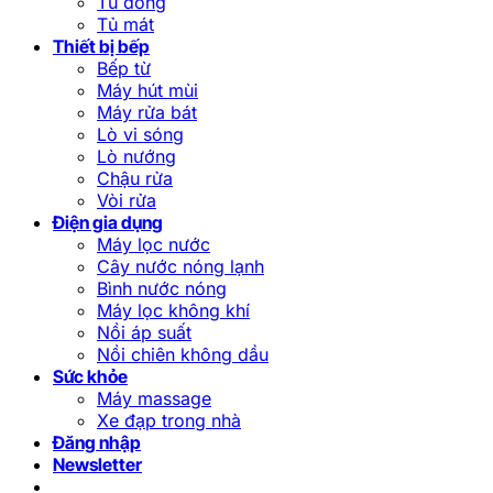
Tủ đông
Tủ mát
Thiết bị bếp
Bếp từ
Máy hút mùi
Máy rửa bát
Lò vi sóng
Lò nướng
Chậu rửa
Vòi rửa
Điện gia dụng
Máy lọc nước
Cây nước nóng lạnh
Bình nước nóng
Máy lọc không khí
Nồi áp suất
Nồi chiên không dầu
Sức khỏe
Máy massage
Xe đạp trong nhà
Đăng nhập
Newsletter