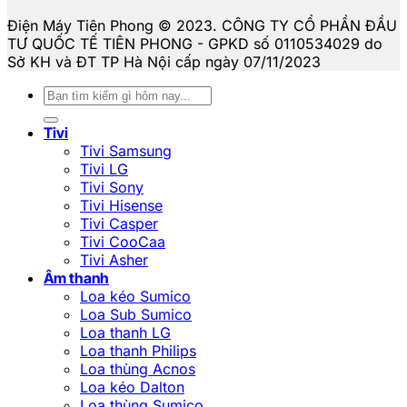
Điện Máy Tiên Phong © 2023. CÔNG TY CỔ PHẦN ĐẦU
TƯ QUỐC TẾ TIÊN PHONG - GPKD số 0110534029 do
Sở KH và ĐT TP Hà Nội cấp ngày 07/11/2023
Tìm
kiếm:
Tivi
Tivi Samsung
Tivi LG
Tivi Sony
Tivi Hisense
Tivi Casper
Tivi CooCaa
Tivi Asher
Âm thanh
Loa kéo Sumico
Loa Sub Sumico
Loa thanh LG
Loa thanh Philips
Loa thùng Acnos
Loa kéo Dalton
Loa thùng Sumico