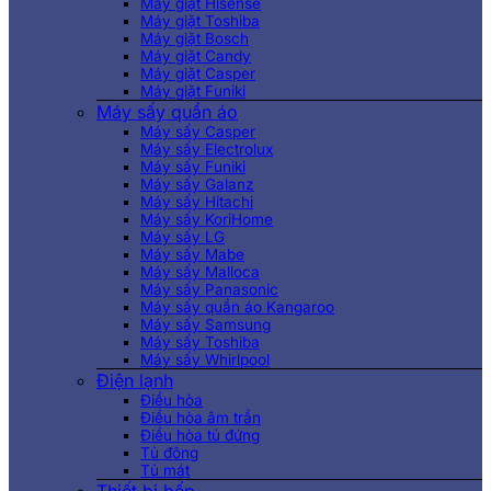
Máy giặt Hisense
Máy giặt Toshiba
Máy giặt Bosch
Máy giặt Candy
Máy giặt Casper
Máy giặt Funiki
Máy sấy quần áo
Máy sấy Casper
Máy sấy Electrolux
Máy sấy Funiki
Máy sấy Galanz
Máy sấy Hitachi
Máy sấy KoriHome
Máy sấy LG
Máy sấy Mabe
Máy sấy Malloca
Máy sấy Panasonic
Máy sấy quần áo Kangaroo
Máy sấy Samsung
Máy sấy Toshiba
Máy sấy Whirlpool
Điện lạnh
Điều hòa
Điều hòa âm trần
Điều hòa tủ đứng
Tủ đông
Tủ mát