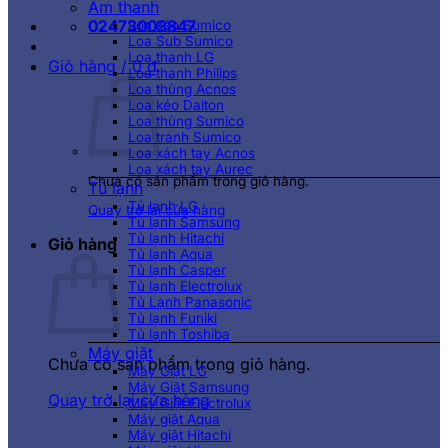
Âm thanh
02473003847
Loa kéo Sumico
Loa Sub Sumico
Loa thanh LG
Giỏ hàng /
0
₫
Loa thanh Philips
Loa thùng Acnos
Loa kéo Dalton
Loa thùng Sumico
Loa tranh Sumico
Loa xách tay Acnos
Loa xách tay Aurec
Chưa có sản phẩm trong giỏ hàng.
Tủ lạnh
Tủ lạnh LG
Quay trở lại cửa hàng
Tủ lạnh Samsung
Tủ lạnh Hitachi
Giỏ hàng
Tủ lạnh Aqua
Tủ lạnh Casper
Tủ lạnh Electrolux
Tủ Lạnh Panasonic
Tủ lạnh Funiki
Tủ lạnh Toshiba
Máy giặt
Chưa có sản phẩm trong giỏ hàng.
Máy Giặt LG
Máy Giặt Samsung
Quay trở lại cửa hàng
Máy Giặt Electrolux
Máy giặt Aqua
Máy giặt Hitachi