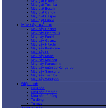
Máy giặt Hisense
Máy giặt Toshiba
Máy giặt Bosch
Máy giặt Candy
Máy giặt Casper
Máy giặt Funiki
Máy sấy quần áo
Máy sấy Casper
Máy sấy Electrolux
Máy sấy Funiki
Máy sấy Galanz
Máy sấy Hitachi
Máy sấy KoriHome
Máy sấy LG
Máy sấy Mabe
Máy sấy Malloca
Máy sấy Panasonic
Máy sấy quần áo Kangaroo
Máy sấy Samsung
Máy sấy Toshiba
Máy sấy Whirlpool
Điện lạnh
Điều hòa
Điều hòa âm trần
Điều hòa tủ đứng
Tủ đông
Tủ mát