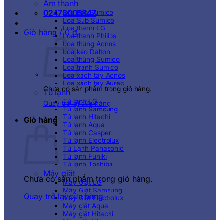
Âm thanh
02473003847
Loa kéo Sumico
Loa Sub Sumico
Loa thanh LG
Giỏ hàng /
0
₫
Loa thanh Philips
Loa thùng Acnos
Loa kéo Dalton
Loa thùng Sumico
Loa tranh Sumico
Loa xách tay Acnos
Loa xách tay Aurec
Chưa có sản phẩm trong giỏ hàng.
Tủ lạnh
Tủ lạnh LG
Quay trở lại cửa hàng
Tủ lạnh Samsung
Tủ lạnh Hitachi
Giỏ hàng
Tủ lạnh Aqua
Tủ lạnh Casper
Tủ lạnh Electrolux
Tủ Lạnh Panasonic
Tủ lạnh Funiki
Tủ lạnh Toshiba
Máy giặt
Chưa có sản phẩm trong giỏ hàng.
Máy Giặt LG
Máy Giặt Samsung
Quay trở lại cửa hàng
Máy Giặt Electrolux
Máy giặt Aqua
Máy giặt Hitachi