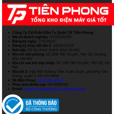
Công Ty Cổ Phần Đầu Tư Quốc Tế Tiên Phong
Mã số doanh nghiệp
: 0110534029
Đăng ký ngày
: 7/11/2023
Đăng ký thay đổi lần 2
: 28/05/2025
Nơi cấp:
Sở tài chính thành phố Hà Nội
Địa chỉ văn phòng:
Số 268 Yên Duyên, Yên Sở, Hoàng
Mai, Hà Nội
Địa chỉ sau khi sáp nhập:
Số 268 Yên Duyên, Yên Sở, Hà
Nội
Địa chỉ 2
: ngõ 861 đường Trần Xuân Soạn, phường Tân
Hưng, quận 7, Hồ Chí Minh
Số điện thoại:
0247.300.3847
Phản ánh khiếu nại
: 0979981091
Email:
tienphongcpelectric.jsc@gmail.com