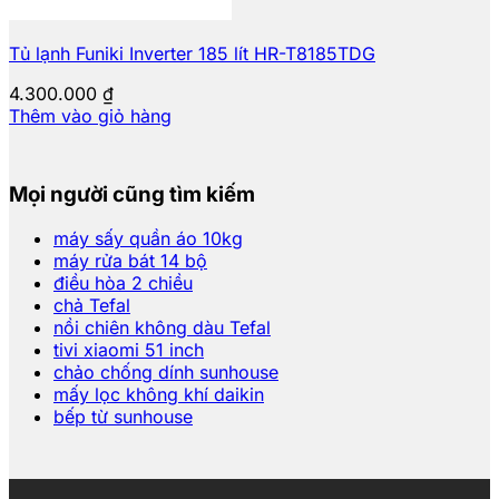
Tủ lạnh Funiki Inverter 185 lít HR-T8185TDG
4.300.000
₫
Thêm vào giỏ hàng
Mọi người cũng tìm kiếm
máy sấy quần áo 10kg
máy rửa bát 14 bộ
điều hòa 2 chiều
chả Tefal
nồi chiên không dàu Tefal
tivi xiaomi 51 inch
chảo chống dính sunhouse
mấy lọc không khí daikin
bếp từ sunhouse