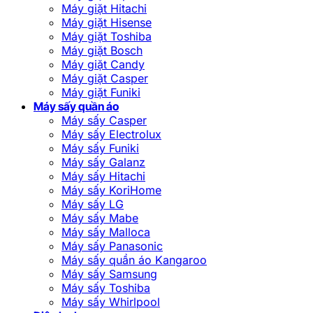
Máy giặt Hitachi
Máy giặt Hisense
Máy giặt Toshiba
Máy giặt Bosch
Máy giặt Candy
Máy giặt Casper
Máy giặt Funiki
Máy sấy quần áo
Máy sấy Casper
Máy sấy Electrolux
Máy sấy Funiki
Máy sấy Galanz
Máy sấy Hitachi
Máy sấy KoriHome
Máy sấy LG
Máy sấy Mabe
Máy sấy Malloca
Máy sấy Panasonic
Máy sấy quần áo Kangaroo
Máy sấy Samsung
Máy sấy Toshiba
Máy sấy Whirlpool