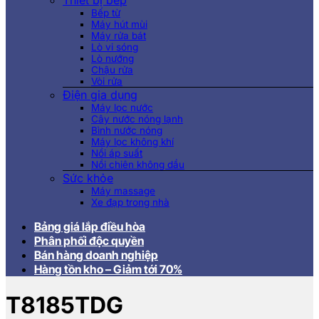
Thiết bị bếp
Bếp từ
Máy hút mùi
Máy rửa bát
Lò vi sóng
Lò nướng
Chậu rửa
Vòi rửa
Điện gia dụng
Máy lọc nước
Cây nước nóng lạnh
Bình nước nóng
Máy lọc không khí
Nồi áp suất
Nồi chiên không dầu
Sức khỏe
Máy massage
Xe đạp trong nhà
Bảng giá lắp điều hòa
Phân phối độc quyền
Bán hàng doanh nghiệp
Hàng tồn kho – Giảm tới 70%
T8185TDG