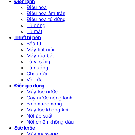
Điện lạnh
Điều hòa
Điều hòa âm trần
Điều hòa tủ đứng
Tủ đông
Tủ mát
Thiết bị bếp
Bếp từ
Máy hút mùi
Máy rửa bát
Lò vi sóng
Lò nướng
Chậu rửa
Vòi rửa
Điện gia dụng
Máy lọc nước
Cây nước nóng lạnh
Bình nước nóng
Máy lọc không khí
Nồi áp suất
Nồi chiên không dầu
Sức khỏe
Máy massage