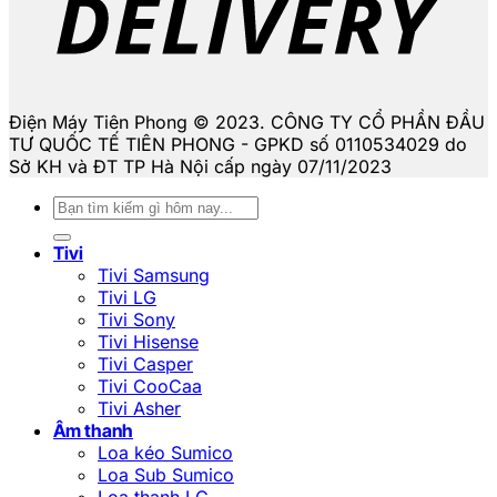
Điện Máy Tiên Phong © 2023. CÔNG TY CỔ PHẦN ĐẦU
TƯ QUỐC TẾ TIÊN PHONG - GPKD số 0110534029 do
Sở KH và ĐT TP Hà Nội cấp ngày 07/11/2023
Tìm
kiếm:
Tivi
Tivi Samsung
Tivi LG
Tivi Sony
Tivi Hisense
Tivi Casper
Tivi CooCaa
Tivi Asher
Âm thanh
Loa kéo Sumico
Loa Sub Sumico
Loa thanh LG