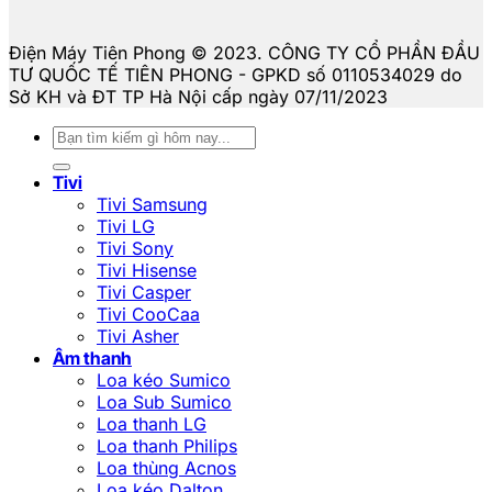
Điện Máy Tiên Phong © 2023. CÔNG TY CỔ PHẦN ĐẦU
TƯ QUỐC TẾ TIÊN PHONG - GPKD số 0110534029 do
Sở KH và ĐT TP Hà Nội cấp ngày 07/11/2023
Tìm
kiếm:
Tivi
Tivi Samsung
Tivi LG
Tivi Sony
Tivi Hisense
Tivi Casper
Tivi CooCaa
Tivi Asher
Âm thanh
Loa kéo Sumico
Loa Sub Sumico
Loa thanh LG
Loa thanh Philips
Loa thùng Acnos
Loa kéo Dalton