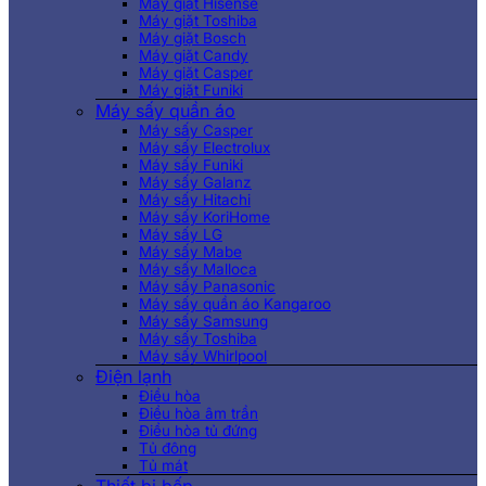
Máy giặt Hisense
Máy giặt Toshiba
Máy giặt Bosch
Máy giặt Candy
Máy giặt Casper
Máy giặt Funiki
Máy sấy quần áo
Máy sấy Casper
Máy sấy Electrolux
Máy sấy Funiki
Máy sấy Galanz
Máy sấy Hitachi
Máy sấy KoriHome
Máy sấy LG
Máy sấy Mabe
Máy sấy Malloca
Máy sấy Panasonic
Máy sấy quần áo Kangaroo
Máy sấy Samsung
Máy sấy Toshiba
Máy sấy Whirlpool
Điện lạnh
Điều hòa
Điều hòa âm trần
Điều hòa tủ đứng
Tủ đông
Tủ mát