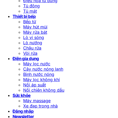
Điều hòa tủ đứng
Tủ đông
Tủ mát
Thiết bị bếp
Bếp từ
Máy hút mùi
Máy rửa bát
Lò vi sóng
Lò nướng
Chậu rửa
Vòi rửa
Điện gia dụng
Máy lọc nước
Cây nước nóng lạnh
Bình nước nóng
Máy lọc không khí
Nồi áp suất
Nồi chiên không dầu
Sức khỏe
Máy massage
Xe đạp trong nhà
Đăng nhập
Newsletter