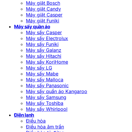
Máy giặt Bosch
Máy giặt Candy
Máy giặt Casper
Máy giặt Funiki
Máy sấy quần áo
Máy sấy Casper
Máy sấy Electrolux
Máy sấy Funiki
Máy sấy Galanz
Máy sấy Hitachi
Máy sấy KoriHome
Máy sấy LG
Máy sấy Mabe
Máy sấy Malloca
Máy sấy Panasonic
Máy sấy quần áo Kangaroo
Máy sấy Samsung
Máy sấy Toshiba
Máy sấy Whirlpool
Điện lạnh
Điều hòa
Điều hòa âm trần