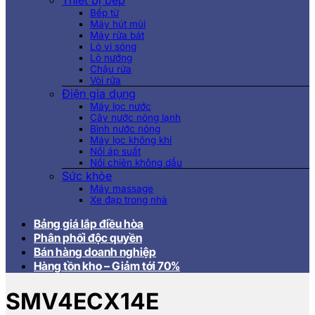
Thiết bị bếp
Bếp từ
Máy hút mùi
Máy rửa bát
Lò vi sóng
Lò nướng
Chậu rửa
Vòi rửa
Điện gia dụng
Máy lọc nước
Cây nước nóng lạnh
Bình nước nóng
Máy lọc không khí
Nồi áp suất
Nồi chiên không dầu
Sức khỏe
Máy massage
Xe đạp trong nhà
Bảng giá lắp điều hòa
Phân phối độc quyền
Bán hàng doanh nghiệp
Hàng tồn kho – Giảm tới 70%
SMV4ECX14E