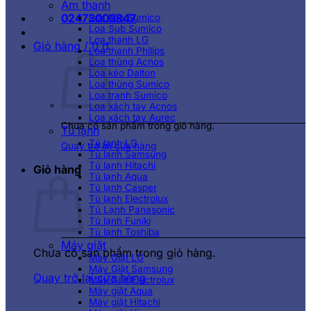
Âm thanh
02473003847
Loa kéo Sumico
Loa Sub Sumico
Loa thanh LG
Giỏ hàng /
0
₫
Loa thanh Philips
Loa thùng Acnos
Loa kéo Dalton
Loa thùng Sumico
Loa tranh Sumico
Loa xách tay Acnos
Loa xách tay Aurec
Chưa có sản phẩm trong giỏ hàng.
Tủ lạnh
Tủ lạnh LG
Quay trở lại cửa hàng
Tủ lạnh Samsung
Tủ lạnh Hitachi
Giỏ hàng
Tủ lạnh Aqua
Tủ lạnh Casper
Tủ lạnh Electrolux
Tủ Lạnh Panasonic
Tủ lạnh Funiki
Tủ lạnh Toshiba
Máy giặt
Chưa có sản phẩm trong giỏ hàng.
Máy Giặt LG
Máy Giặt Samsung
Quay trở lại cửa hàng
Máy Giặt Electrolux
Máy giặt Aqua
Máy giặt Hitachi