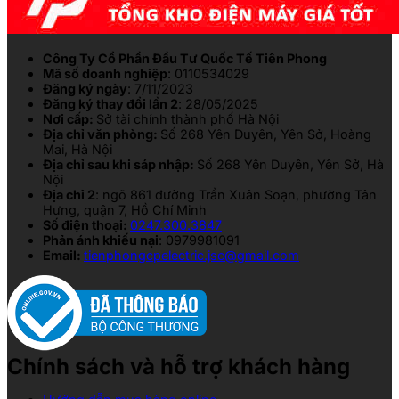
Công Ty Cổ Phần Đầu Tư Quốc Tế Tiên Phong
Mã số doanh nghiệp
: 0110534029
Đăng ký ngày
: 7/11/2023
Đăng ký thay đổi lần 2
: 28/05/2025
Nơi cấp:
Sở tài chính thành phố Hà Nội
Địa chỉ văn phòng:
Số 268 Yên Duyên, Yên Sở, Hoàng
Mai, Hà Nội
Địa chỉ sau khi sáp nhập:
Số 268 Yên Duyên, Yên Sở, Hà
Nội
Địa chỉ 2
: ngõ 861 đường Trần Xuân Soạn, phường Tân
Hưng, quận 7, Hồ Chí Minh
Số điện thoại:
0247.300.3847
Phản ánh khiếu nại
: 0979981091
Email:
tienphongcpelectric.jsc@gmail.com
Chính sách và hỗ trợ khách hàng