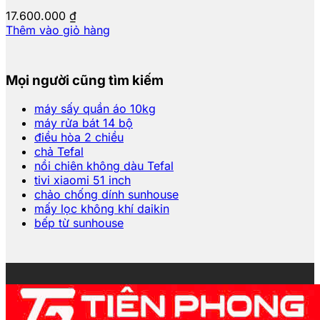
17.600.000
₫
Thêm vào giỏ hàng
Mọi người cũng tìm kiếm
máy sấy quần áo 10kg
máy rửa bát 14 bộ
điều hòa 2 chiều
chả Tefal
nồi chiên không dàu Tefal
tivi xiaomi 51 inch
chảo chống dính sunhouse
mấy lọc không khí daikin
bếp từ sunhouse