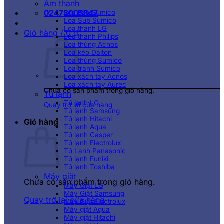
Âm thanh
02473003847
Loa kéo Sumico
Loa Sub Sumico
Loa thanh LG
Giỏ hàng /
0
₫
Loa thanh Philips
Loa thùng Acnos
Loa kéo Dalton
Loa thùng Sumico
Loa tranh Sumico
Loa xách tay Acnos
Loa xách tay Aurec
Chưa có sản phẩm trong giỏ hàng.
Tủ lạnh
Tủ lạnh LG
Quay trở lại cửa hàng
Tủ lạnh Samsung
Tủ lạnh Hitachi
Giỏ hàng
Tủ lạnh Aqua
Tủ lạnh Casper
Tủ lạnh Electrolux
Tủ Lạnh Panasonic
Tủ lạnh Funiki
Tủ lạnh Toshiba
Máy giặt
Chưa có sản phẩm trong giỏ hàng.
Máy Giặt LG
Máy Giặt Samsung
Quay trở lại cửa hàng
Máy Giặt Electrolux
Máy giặt Aqua
Máy giặt Hitachi