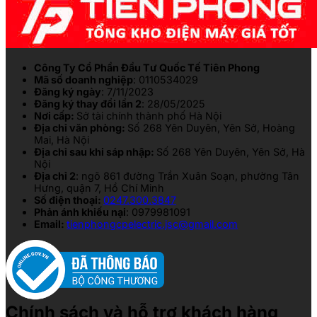
Công Ty Cổ Phần Đầu Tư Quốc Tế Tiên Phong
Mã số doanh nghiệp
: 0110534029
Đăng ký ngày
: 7/11/2023
Đăng ký thay đổi lần 2
: 28/05/2025
Nơi cấp:
Sở tài chính thành phố Hà Nội
Địa chỉ văn phòng:
Số 268 Yên Duyên, Yên Sở, Hoàng
Mai, Hà Nội
Địa chỉ sau khi sáp nhập:
Số 268 Yên Duyên, Yên Sở, Hà
Nội
Địa chỉ 2
: ngõ 861 đường Trần Xuân Soạn, phường Tân
Hưng, quận 7, Hồ Chí Minh
Số điện thoại:
0247.300.3847
Phản ánh khiếu nại
: 0979981091
Email:
tienphongcpelectric.jsc@gmail.com
Chính sách và hỗ trợ khách hàng