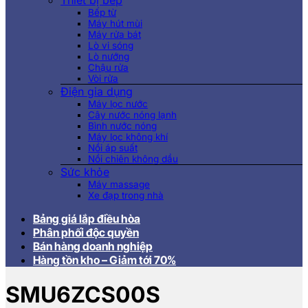
Thiết bị bếp
Bếp từ
Máy hút mùi
Máy rửa bát
Lò vi sóng
Lò nướng
Chậu rửa
Vòi rửa
Điện gia dụng
Máy lọc nước
Cây nước nóng lạnh
Bình nước nóng
Máy lọc không khí
Nồi áp suất
Nồi chiên không dầu
Sức khỏe
Máy massage
Xe đạp trong nhà
Bảng giá lắp điều hòa
Phân phối độc quyền
Bán hàng doanh nghiệp
Hàng tồn kho – Giảm tới 70%
SMU6ZCS00S