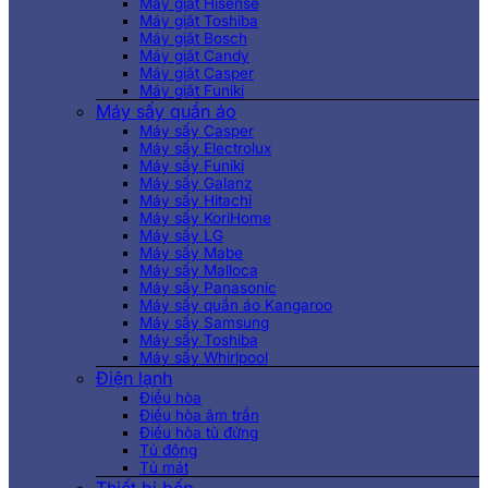
Máy giặt Hisense
Máy giặt Toshiba
Máy giặt Bosch
Máy giặt Candy
Máy giặt Casper
Máy giặt Funiki
Máy sấy quần áo
Máy sấy Casper
Máy sấy Electrolux
Máy sấy Funiki
Máy sấy Galanz
Máy sấy Hitachi
Máy sấy KoriHome
Máy sấy LG
Máy sấy Mabe
Máy sấy Malloca
Máy sấy Panasonic
Máy sấy quần áo Kangaroo
Máy sấy Samsung
Máy sấy Toshiba
Máy sấy Whirlpool
Điện lạnh
Điều hòa
Điều hòa âm trần
Điều hòa tủ đứng
Tủ đông
Tủ mát