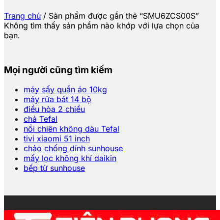
Trang chủ
/
Sản phẩm được gắn thẻ “SMU6ZCS00S”
Không tìm thấy sản phẩm nào khớp với lựa chọn của
bạn.
Mọi người cũng tìm kiếm
máy sấy quần áo 10kg
máy rửa bát 14 bộ
điều hòa 2 chiều
chả Tefal
nồi chiên không dàu Tefal
tivi xiaomi 51 inch
chảo chống dính sunhouse
mấy lọc không khí daikin
bếp từ sunhouse