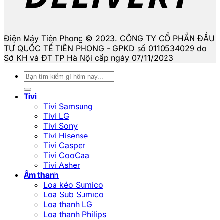
Điện Máy Tiên Phong © 2023. CÔNG TY CỔ PHẦN ĐẦU
TƯ QUỐC TẾ TIÊN PHONG - GPKD số 0110534029 do
Sở KH và ĐT TP Hà Nội cấp ngày 07/11/2023
Tìm
kiếm:
Tivi
Tivi Samsung
Tivi LG
Tivi Sony
Tivi Hisense
Tivi Casper
Tivi CooCaa
Tivi Asher
Âm thanh
Loa kéo Sumico
Loa Sub Sumico
Loa thanh LG
Loa thanh Philips