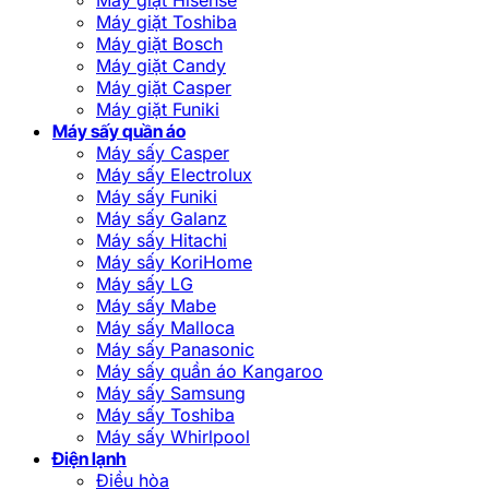
Máy giặt Toshiba
Máy giặt Bosch
Máy giặt Candy
Máy giặt Casper
Máy giặt Funiki
Máy sấy quần áo
Máy sấy Casper
Máy sấy Electrolux
Máy sấy Funiki
Máy sấy Galanz
Máy sấy Hitachi
Máy sấy KoriHome
Máy sấy LG
Máy sấy Mabe
Máy sấy Malloca
Máy sấy Panasonic
Máy sấy quần áo Kangaroo
Máy sấy Samsung
Máy sấy Toshiba
Máy sấy Whirlpool
Điện lạnh
Điều hòa