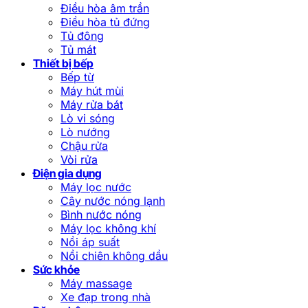
Điều hòa âm trần
Điều hòa tủ đứng
Tủ đông
Tủ mát
Thiết bị bếp
Bếp từ
Máy hút mùi
Máy rửa bát
Lò vi sóng
Lò nướng
Chậu rửa
Vòi rửa
Điện gia dụng
Máy lọc nước
Cây nước nóng lạnh
Bình nước nóng
Máy lọc không khí
Nồi áp suất
Nồi chiên không dầu
Sức khỏe
Máy massage
Xe đạp trong nhà