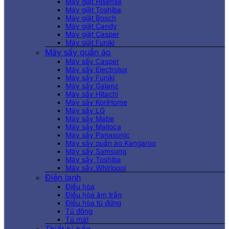
Máy giặt Hisense
Máy giặt Toshiba
Máy giặt Bosch
Máy giặt Candy
Máy giặt Casper
Máy giặt Funiki
Máy sấy quần áo
Máy sấy Casper
Máy sấy Electrolux
Máy sấy Funiki
Máy sấy Galanz
Máy sấy Hitachi
Máy sấy KoriHome
Máy sấy LG
Máy sấy Mabe
Máy sấy Malloca
Máy sấy Panasonic
Máy sấy quần áo Kangaroo
Máy sấy Samsung
Máy sấy Toshiba
Máy sấy Whirlpool
Điện lạnh
Điều hòa
Điều hòa âm trần
Điều hòa tủ đứng
Tủ đông
Tủ mát