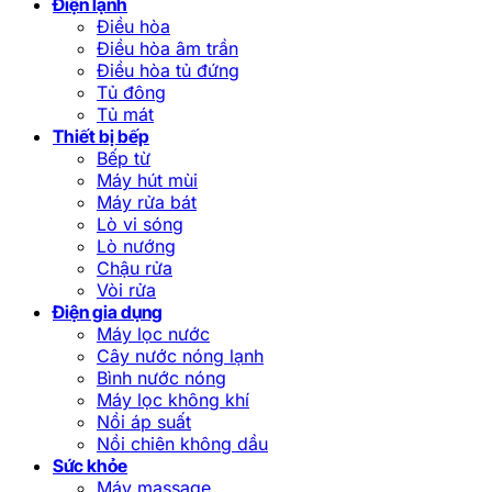
Điện lạnh
Điều hòa
Điều hòa âm trần
Điều hòa tủ đứng
Tủ đông
Tủ mát
Thiết bị bếp
Bếp từ
Máy hút mùi
Máy rửa bát
Lò vi sóng
Lò nướng
Chậu rửa
Vòi rửa
Điện gia dụng
Máy lọc nước
Cây nước nóng lạnh
Bình nước nóng
Máy lọc không khí
Nồi áp suất
Nồi chiên không dầu
Sức khỏe
Máy massage