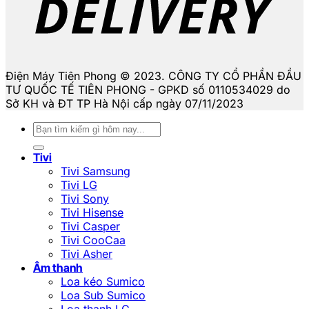
Điện Máy Tiên Phong © 2023. CÔNG TY CỔ PHẦN ĐẦU
TƯ QUỐC TẾ TIÊN PHONG - GPKD số 0110534029 do
Sở KH và ĐT TP Hà Nội cấp ngày 07/11/2023
Tìm
kiếm:
Tivi
Tivi Samsung
Tivi LG
Tivi Sony
Tivi Hisense
Tivi Casper
Tivi CooCaa
Tivi Asher
Âm thanh
Loa kéo Sumico
Loa Sub Sumico
Loa thanh LG