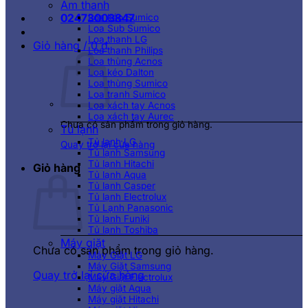
Âm thanh
02473003847
Loa kéo Sumico
Loa Sub Sumico
Loa thanh LG
Giỏ hàng /
0
₫
Loa thanh Philips
Loa thùng Acnos
Loa kéo Dalton
Loa thùng Sumico
Loa tranh Sumico
Loa xách tay Acnos
Loa xách tay Aurec
Chưa có sản phẩm trong giỏ hàng.
Tủ lạnh
Tủ lạnh LG
Quay trở lại cửa hàng
Tủ lạnh Samsung
Tủ lạnh Hitachi
Giỏ hàng
Tủ lạnh Aqua
Tủ lạnh Casper
Tủ lạnh Electrolux
Tủ Lạnh Panasonic
Tủ lạnh Funiki
Tủ lạnh Toshiba
Máy giặt
Chưa có sản phẩm trong giỏ hàng.
Máy Giặt LG
Máy Giặt Samsung
Quay trở lại cửa hàng
Máy Giặt Electrolux
Máy giặt Aqua
Máy giặt Hitachi