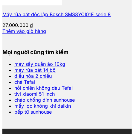
Máy rửa bát độc lập Bosch SMS8YCI01E serie 8
27.000.000
₫
Thêm vào giỏ hàng
Mọi người cũng tìm kiếm
máy sấy quần áo 10kg
máy rửa bát 14 bộ
điều hòa 2 chiều
chả Tefal
nồi chiên không dàu Tefal
tivi xiaomi 51 inch
chảo chống dính sunhouse
mấy lọc không khí daikin
bếp từ sunhouse