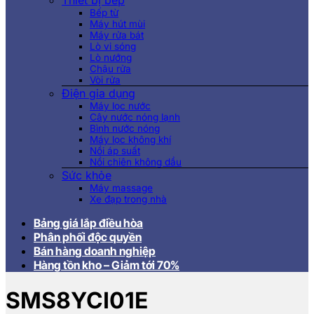
Thiết bị bếp
Bếp từ
Máy hút mùi
Máy rửa bát
Lò vi sóng
Lò nướng
Chậu rửa
Vòi rửa
Điện gia dụng
Máy lọc nước
Cây nước nóng lạnh
Bình nước nóng
Máy lọc không khí
Nồi áp suất
Nồi chiên không dầu
Sức khỏe
Máy massage
Xe đạp trong nhà
Bảng giá lắp điều hòa
Phân phối độc quyền
Bán hàng doanh nghiệp
Hàng tồn kho – Giảm tới 70%
SMS8YCI01E