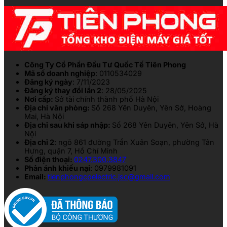
Công Ty Cổ Phần Đầu Tư Quốc Tế Tiên Phong
Mã số doanh nghiệp
: 0110534029
Đăng ký ngày
: 7/11/2023
Đăng ký thay đổi lần 2
: 28/05/2025
Nơi cấp:
Sở tài chính thành phố Hà Nội
Địa chỉ văn phòng:
Số 268 Yên Duyên, Yên Sở, Hoàng
Mai, Hà Nội
Địa chỉ sau khi sáp nhập:
Số 268 Yên Duyên, Yên Sở, Hà
Nội
Địa chỉ 2
: ngõ 861 đường Trần Xuân Soạn, phường Tân
Hưng, quận 7, Hồ Chí Minh
Số điện thoại:
0247.300.3847
Phản ánh khiếu nại
: 0979981091
Email:
tienphongcpelectric.jsc@gmail.com