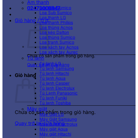
Âm thanh
02473003847
Loa kéo Sumico
Loa Sub Sumico
Loa thanh LG
Giỏ hàng /
0
₫
Loa thanh Philips
Loa thùng Acnos
Loa kéo Dalton
Loa thùng Sumico
Loa tranh Sumico
Loa xách tay Acnos
Loa xách tay Aurec
Chưa có sản phẩm trong giỏ hàng.
Tủ lạnh
Tủ lạnh LG
Quay trở lại cửa hàng
Tủ lạnh Samsung
Tủ lạnh Hitachi
Giỏ hàng
Tủ lạnh Aqua
Tủ lạnh Casper
Tủ lạnh Electrolux
Tủ Lạnh Panasonic
Tủ lạnh Funiki
Tủ lạnh Toshiba
Máy giặt
Chưa có sản phẩm trong giỏ hàng.
Máy Giặt LG
Máy Giặt Samsung
Quay trở lại cửa hàng
Máy Giặt Electrolux
Máy giặt Aqua
Máy giặt Hitachi