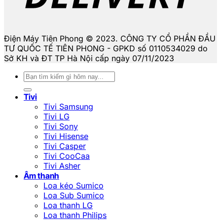
Điện Máy Tiên Phong © 2023. CÔNG TY CỔ PHẦN ĐẦU
TƯ QUỐC TẾ TIÊN PHONG - GPKD số 0110534029 do
Sở KH và ĐT TP Hà Nội cấp ngày 07/11/2023
Tìm
kiếm:
Tivi
Tivi Samsung
Tivi LG
Tivi Sony
Tivi Hisense
Tivi Casper
Tivi CooCaa
Tivi Asher
Âm thanh
Loa kéo Sumico
Loa Sub Sumico
Loa thanh LG
Loa thanh Philips