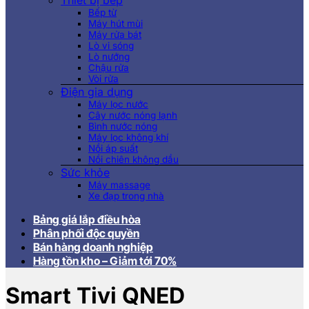
Thiết bị bếp
Bếp từ
Máy hút mùi
Máy rửa bát
Lò vi sóng
Lò nướng
Chậu rửa
Vòi rửa
Điện gia dụng
Máy lọc nước
Cây nước nóng lạnh
Bình nước nóng
Máy lọc không khí
Nồi áp suất
Nồi chiên không dầu
Sức khỏe
Máy massage
Xe đạp trong nhà
Bảng giá lắp điều hòa
Phân phối độc quyền
Bán hàng doanh nghiệp
Hàng tồn kho – Giảm tới 70%
Smart Tivi QNED