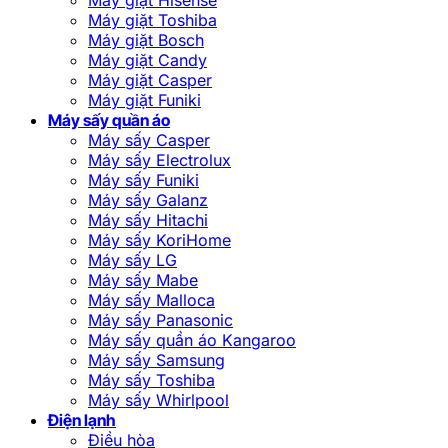
Máy giặt Toshiba
Máy giặt Bosch
Máy giặt Candy
Máy giặt Casper
Máy giặt Funiki
Máy sấy quần áo
Máy sấy Casper
Máy sấy Electrolux
Máy sấy Funiki
Máy sấy Galanz
Máy sấy Hitachi
Máy sấy KoriHome
Máy sấy LG
Máy sấy Mabe
Máy sấy Malloca
Máy sấy Panasonic
Máy sấy quần áo Kangaroo
Máy sấy Samsung
Máy sấy Toshiba
Máy sấy Whirlpool
Điện lạnh
Điều hòa