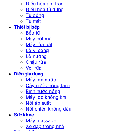
Điều hòa âm trần
Điều hòa tủ đứng
Tủ đông
Tủ mát
Thiết bị bếp
Bếp từ
Máy hút mùi
Máy rửa bát
Lò vi sóng
Lò nướng
Chậu rửa
Vòi rửa
Điện gia dụng
Máy lọc nước
Cây nước nóng lạnh
Bình nước nóng
Máy lọc không khí
Nồi áp suất
Nồi chiên không dầu
Sức khỏe
Máy massage
Xe đạp trong nhà