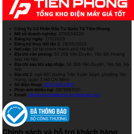
Công Ty Cổ Phần Đầu Tư Quốc Tế Tiên Phong
Mã số doanh nghiệp
: 0110534029
Đăng ký ngày
: 7/11/2023
Đăng ký thay đổi lần 2
: 28/05/2025
Nơi cấp:
Sở tài chính thành phố Hà Nội
Địa chỉ văn phòng:
Số 268 Yên Duyên, Yên Sở, Hoàng
Mai, Hà Nội
Địa chỉ sau khi sáp nhập:
Số 268 Yên Duyên, Yên Sở, Hà
Nội
Địa chỉ 2
: ngõ 861 đường Trần Xuân Soạn, phường Tân
Hưng, quận 7, Hồ Chí Minh
Số điện thoại:
0247.300.3847
Phản ánh khiếu nại
: 0979981091
Email:
tienphongcpelectric.jsc@gmail.com
Chính sách và hỗ trợ khách hàng