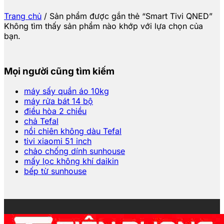
Trang chủ
/
Sản phẩm được gắn thẻ “Smart Tivi QNED”
Không tìm thấy sản phẩm nào khớp với lựa chọn của
bạn.
Mọi người cũng tìm kiếm
máy sấy quần áo 10kg
máy rửa bát 14 bộ
điều hòa 2 chiều
chả Tefal
nồi chiên không dàu Tefal
tivi xiaomi 51 inch
chảo chống dính sunhouse
mấy lọc không khí daikin
bếp từ sunhouse