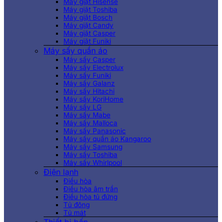
Máy giặt Hisense
Máy giặt Toshiba
Máy giặt Bosch
Máy giặt Candy
Máy giặt Casper
Máy giặt Funiki
Máy sấy quần áo
Máy sấy Casper
Máy sấy Electrolux
Máy sấy Funiki
Máy sấy Galanz
Máy sấy Hitachi
Máy sấy KoriHome
Máy sấy LG
Máy sấy Mabe
Máy sấy Malloca
Máy sấy Panasonic
Máy sấy quần áo Kangaroo
Máy sấy Samsung
Máy sấy Toshiba
Máy sấy Whirlpool
Điện lạnh
Điều hòa
Điều hòa âm trần
Điều hòa tủ đứng
Tủ đông
Tủ mát