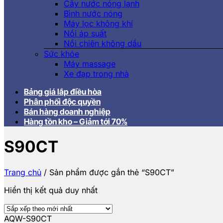
Cây nước nóng lạnh
Bình nước nóng
Máy lọc không khí
Nồi áp suất
Nồi chiên không dầu
Sức khỏe
Máy massage
Xe đạp trong nhà
Bảng giá lắp điều hòa
Phân phối độc quyền
Bán hàng doanh nghiệp
Hàng tồn kho – Giảm tới 70%
S90CT
Trang chủ
/
Sản phẩm được gắn thẻ “S90CT”
Hiển thị kết quả duy nhất
AQW-S90CT