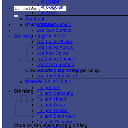
Tivi Casper
Tivi CooCaa
Tìm
Tivi Asher
kiếm:
Âm thanh
Loa kéo Sumico
02473003847
Loa Sub Sumico
Loa thanh LG
Giỏ hàng /
0
₫
Loa thanh Philips
Loa thùng Acnos
Loa kéo Dalton
Loa thùng Sumico
Loa tranh Sumico
Loa xách tay Acnos
Chưa có sản phẩm trong giỏ hàng.
Loa xách tay Aurec
Quay trở lại cửa hàng
Tủ lạnh
Tủ lạnh LG
Giỏ hàng
Tủ lạnh Samsung
Tủ lạnh Hitachi
Tủ lạnh Aqua
Tủ lạnh Casper
Tủ lạnh Electrolux
Tủ Lạnh Panasonic
Chưa có sản phẩm trong giỏ hàng.
Tủ lạnh Funiki