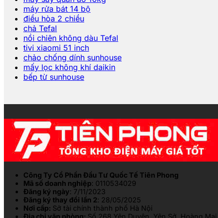
máy rửa bát 14 bộ
điều hòa 2 chiều
chả Tefal
nồi chiên không dàu Tefal
tivi xiaomi 51 inch
chảo chống dính sunhouse
mấy lọc không khí daikin
bếp từ sunhouse
Công Ty Cổ Phần Đầu Tư Quốc Tế Tiên Phong
Mã số doanh nghiệp
: 0110534029
Đăng ký ngày
: 7/11/2023
Đăng ký thay đổi lần 2
: 28/05/2025
Nơi cấp:
Sở tài chính thành phố Hà Nội
Địa chỉ văn phòng:
Số 268 Yên Duyên, Yên Sở, Hoàng Mai,