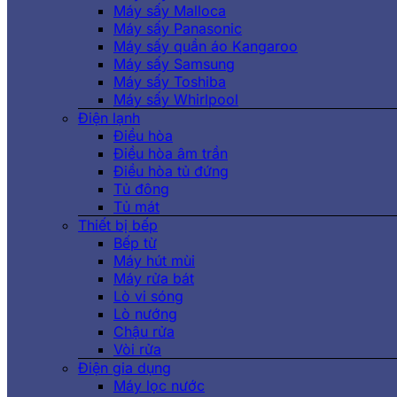
Máy sấy Malloca
Máy sấy Panasonic
Máy sấy quần áo Kangaroo
Máy sấy Samsung
Máy sấy Toshiba
Máy sấy Whirlpool
Điện lạnh
Điều hòa
Điều hòa âm trần
Điều hòa tủ đứng
Tủ đông
Tủ mát
Thiết bị bếp
Bếp từ
Máy hút mùi
Máy rửa bát
Lò vi sóng
Lò nướng
Chậu rửa
Vòi rửa
Điện gia dụng
Máy lọc nước