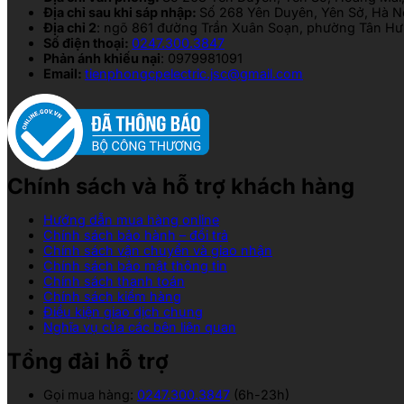
Địa chỉ sau khi sáp nhập:
Số 268 Yên Duyên, Yên Sở, Hà N
Địa chỉ 2
: ngõ 861 đường Trần Xuân Soạn, phường Tân Hưn
Số điện thoại:
0247.300.3847
Phản ánh khiếu nại
: 0979981091
Email:
tienphongcpelectric.jsc@gmail.com
Chính sách và hỗ trợ khách hàng
Hướng dẫn mua hàng online
Chính sách bảo hành – đổi trả
Chính sách vận chuyển và giao nhận
Chính sách bảo mật thông tin
Chính sách thanh toán
Chính sách kiểm hàng
Điều kiện giao dịch chung
Nghĩa vụ của các bên liên quan
Tổng đài hỗ trợ
Gọi mua hàng:
0247.300.3847
(6h-23h)