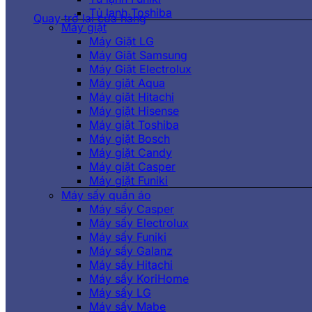
Tủ lạnh Toshiba
Quay trở lại cửa hàng
Máy giặt
Máy Giặt LG
Máy Giặt Samsung
Máy Giặt Electrolux
Máy giặt Aqua
Máy giặt Hitachi
Máy giặt Hisense
Máy giặt Toshiba
Máy giặt Bosch
Máy giặt Candy
Máy giặt Casper
Máy giặt Funiki
Máy sấy quần áo
Máy sấy Casper
Máy sấy Electrolux
Máy sấy Funiki
Máy sấy Galanz
Máy sấy Hitachi
Máy sấy KoriHome
Máy sấy LG
Máy sấy Mabe