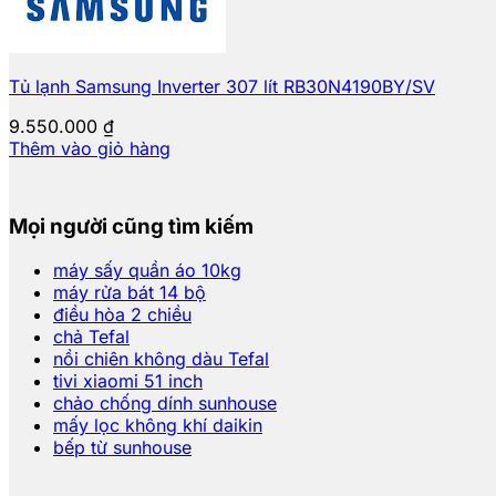
Tủ lạnh Samsung Inverter 307 lít RB30N4190BY/SV
9.550.000
₫
Thêm vào giỏ hàng
Mọi người cũng tìm kiếm
máy sấy quần áo 10kg
máy rửa bát 14 bộ
điều hòa 2 chiều
chả Tefal
nồi chiên không dàu Tefal
tivi xiaomi 51 inch
chảo chống dính sunhouse
mấy lọc không khí daikin
bếp từ sunhouse