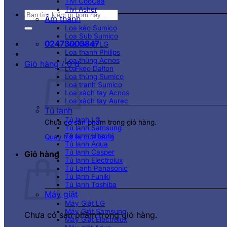
Tivi CooCaa
Tivi Asher
Tìm
Âm thanh
kiếm:
Loa kéo Sumico
Loa Sub Sumico
02473003847
Loa thanh LG
Loa thanh Philips
Loa thùng Acnos
Giỏ hàng /
0
₫
Loa kéo Dalton
Loa thùng Sumico
Loa tranh Sumico
Loa xách tay Acnos
Loa xách tay Aurec
Tủ lạnh
Tủ lạnh LG
Chưa có sản phẩm trong giỏ hàng.
Tủ lạnh Samsung
Tủ lạnh Hitachi
Quay trở lại cửa hàng
Tủ lạnh Aqua
Tủ lạnh Casper
Giỏ hàng
Tủ lạnh Electrolux
Tủ Lạnh Panasonic
Tủ lạnh Funiki
Tủ lạnh Toshiba
Máy giặt
Máy Giặt LG
Máy Giặt Samsung
Chưa có sản phẩm trong giỏ hàng.
Máy Giặt Electrolux