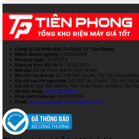
Công Ty Cổ Phần Đầu Tư Quốc Tế Tiên Phong
Mã số doanh nghiệp
: 0110534029
Đăng ký ngày
: 7/11/2023
Đăng ký thay đổi lần 2
: 28/05/2025
Nơi cấp:
Sở tài chính thành phố Hà Nội
Địa chỉ văn phòng:
Số 268 Yên Duyên, Yên Sở, Hoàng Mai,
Địa chỉ sau khi sáp nhập:
Số 268 Yên Duyên, Yên Sở, Hà N
Địa chỉ 2
: ngõ 861 đường Trần Xuân Soạn, phường Tân Hưn
Số điện thoại:
0247.300.3847
Phản ánh khiếu nại
: 0979981091
Email:
tienphongcpelectric.jsc@gmail.com