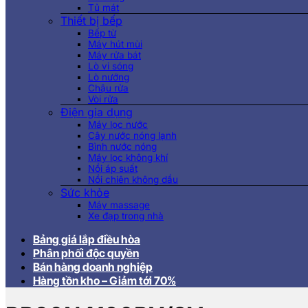
Tủ mát
Thiết bị bếp
Bếp từ
Máy hút mùi
Máy rửa bát
Lò vi sóng
Lò nướng
Chậu rửa
Vòi rửa
Điện gia dụng
Máy lọc nước
Cây nước nóng lạnh
Bình nước nóng
Máy lọc không khí
Nồi áp suất
Nồi chiên không dầu
Sức khỏe
Máy massage
Xe đạp trong nhà
Bảng giá lắp điều hòa
Phân phối độc quyền
Bán hàng doanh nghiệp
Hàng tồn kho – Giảm tới 70%