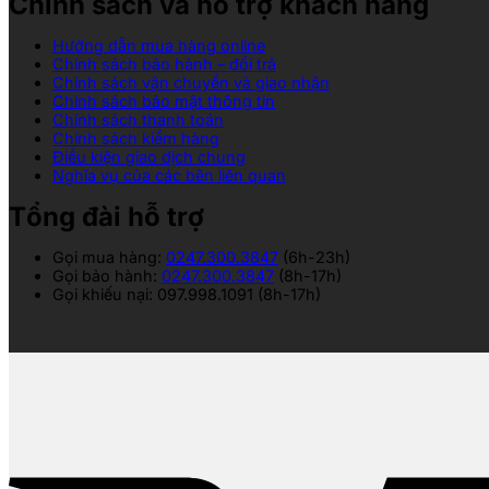
Chính sách và hỗ trợ khách hàng
Hướng dẫn mua hàng online
Chính sách bảo hành – đổi trả
Chính sách vận chuyển và giao nhận
Chính sách bảo mật thông tin
Chính sách thanh toán
Chính sách kiểm hàng
Điều kiện giao dịch chung
Nghĩa vụ của các bên liên quan
Tổng đài hỗ trợ
Gọi mua hàng:
0247.300.3847
(6h-23h)
Gọi bảo hành:
0247.300.3847
(8h-17h)
Gọi khiếu nại: 097.998.1091 (8h-17h)