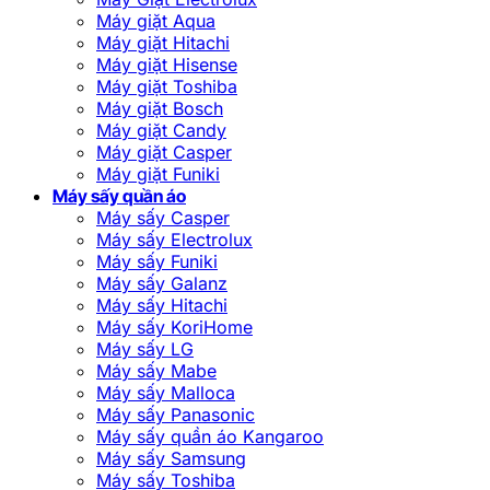
Máy giặt Aqua
Máy giặt Hitachi
Máy giặt Hisense
Máy giặt Toshiba
Máy giặt Bosch
Máy giặt Candy
Máy giặt Casper
Máy giặt Funiki
Máy sấy quần áo
Máy sấy Casper
Máy sấy Electrolux
Máy sấy Funiki
Máy sấy Galanz
Máy sấy Hitachi
Máy sấy KoriHome
Máy sấy LG
Máy sấy Mabe
Máy sấy Malloca
Máy sấy Panasonic
Máy sấy quần áo Kangaroo
Máy sấy Samsung
Máy sấy Toshiba