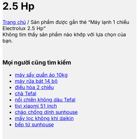
2.5 Hp
Trang chủ
/
Sản phẩm được gắn thẻ “Máy lạnh 1 chiều
Electrolux 2.5 Hp”
Không tìm thấy sản phẩm nào khớp với lựa chọn của
bạn.
Mọi người cũng tìm kiếm
máy sấy quần áo 10kg
máy rửa bát 14 bộ
điều hòa 2 chiều
chả Tefal
nồi chiên không dàu Tefal
tivi xiaomi 51 inch
chảo chống dính sunhouse
mấy lọc không khí daikin
bếp từ sunhouse