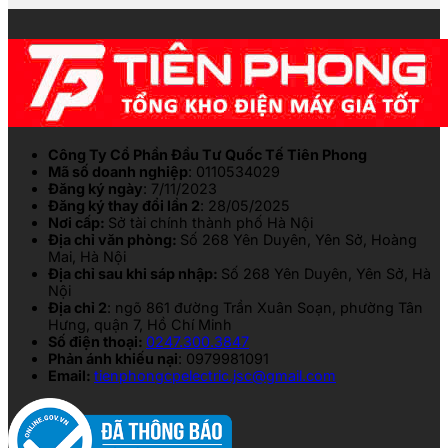
Công Ty Cổ Phần Đầu Tư Quốc Tế Tiên Phong
Mã số doanh nghiệp
: 0110534029
Đăng ký ngày
: 7/11/2023
Đăng ký thay đổi lần 2
: 28/05/2025
Nơi cấp:
Sở tài chính thành phố Hà Nội
Địa chỉ văn phòng:
Số 268 Yên Duyên, Yên Sở, Hoàng
Mai, Hà Nội
Địa chỉ sau khi sáp nhập:
Số 268 Yên Duyên, Yên Sở, Hà
Nội
Địa chỉ 2
: ngõ 861 đường Trần Xuân Soạn, phường Tân
Hưng, quận 7, Hồ Chí Minh
Số điện thoại:
0247.300.3847
Phản ánh khiếu nại
: 0979981091
Email:
tienphongcpelectric.jsc@gmail.com