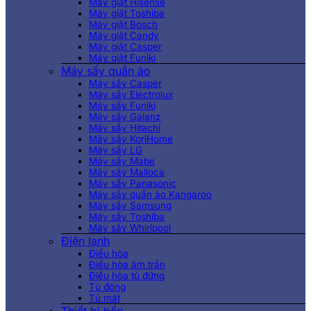
Máy giặt Hisense
Máy giặt Toshiba
Máy giặt Bosch
Máy giặt Candy
Máy giặt Casper
Máy giặt Funiki
Máy sấy quần áo
Máy sấy Casper
Máy sấy Electrolux
Máy sấy Funiki
Máy sấy Galanz
Máy sấy Hitachi
Máy sấy KoriHome
Máy sấy LG
Máy sấy Mabe
Máy sấy Malloca
Máy sấy Panasonic
Máy sấy quần áo Kangaroo
Máy sấy Samsung
Máy sấy Toshiba
Máy sấy Whirlpool
Điện lạnh
Điều hòa
Điều hòa âm trần
Điều hòa tủ đứng
Tủ đông
Tủ mát