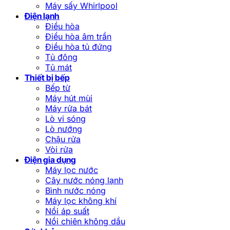
Máy sấy Whirlpool
Điện lạnh
Điều hòa
Điều hòa âm trần
Điều hòa tủ đứng
Tủ đông
Tủ mát
Thiết bị bếp
Bếp từ
Máy hút mùi
Máy rửa bát
Lò vi sóng
Lò nướng
Chậu rửa
Vòi rửa
Điện gia dụng
Máy lọc nước
Cây nước nóng lạnh
Bình nước nóng
Máy lọc không khí
Nồi áp suất
Nồi chiên không dầu