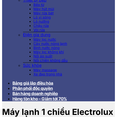
Thiết bị bếp
Bếp từ
Máy hút mùi
Máy rửa bát
Lò vi sóng
Lò nướng
Chậu rửa
Vòi rửa
Điện gia dụng
Máy lọc nước
Cây nước nóng lạnh
Bình nước nóng
Máy lọc không khí
Nồi áp suất
Nồi chiên không dầu
Sức khỏe
Máy massage
Xe đạp trong nhà
Bảng giá lắp điều hòa
Phân phối độc quyền
Bán hàng doanh nghiệp
Hàng tồn kho – Giảm tới 70%
Máy lạnh 1 chiều Electrolux