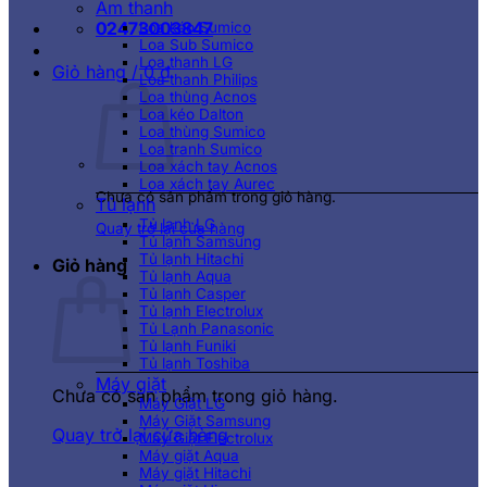
Âm thanh
02473003847
Loa kéo Sumico
Loa Sub Sumico
Loa thanh LG
Giỏ hàng /
0
₫
Loa thanh Philips
Loa thùng Acnos
Loa kéo Dalton
Loa thùng Sumico
Loa tranh Sumico
Loa xách tay Acnos
Loa xách tay Aurec
Chưa có sản phẩm trong giỏ hàng.
Tủ lạnh
Tủ lạnh LG
Quay trở lại cửa hàng
Tủ lạnh Samsung
Tủ lạnh Hitachi
Giỏ hàng
Tủ lạnh Aqua
Tủ lạnh Casper
Tủ lạnh Electrolux
Tủ Lạnh Panasonic
Tủ lạnh Funiki
Tủ lạnh Toshiba
Máy giặt
Chưa có sản phẩm trong giỏ hàng.
Máy Giặt LG
Máy Giặt Samsung
Quay trở lại cửa hàng
Máy Giặt Electrolux
Máy giặt Aqua
Máy giặt Hitachi