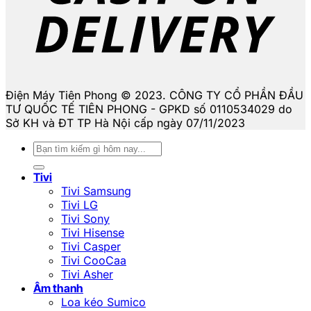
Điện Máy Tiên Phong © 2023. CÔNG TY CỔ PHẦN ĐẦU
TƯ QUỐC TẾ TIÊN PHONG - GPKD số 0110534029 do
Sở KH và ĐT TP Hà Nội cấp ngày 07/11/2023
Tìm
kiếm:
Tivi
Tivi Samsung
Tivi LG
Tivi Sony
Tivi Hisense
Tivi Casper
Tivi CooCaa
Tivi Asher
Âm thanh
Loa kéo Sumico