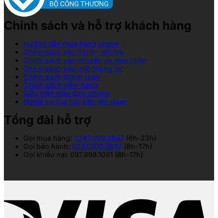
Chính sách và hỗ trợ khách hàng
Hướng dẫn mua hàng online
Chính sách bảo hành – đổi trả
Chính sách vận chuyển và giao nhận
Chính sách bảo mật thông tin
Chính sách thanh toán
Chính sách kiểm hàng
Điều kiện giao dịch chung
Nghĩa vụ của các bên liên quan
Tổng đài hỗ trợ
Gọi mua hàng:
0247.300.3847
(6h-23h)
Gọi bảo hành:
0247.300.3847
(8h-17h)
Gọi khiếu nại: 097.998.1091 (8h-17h)
V