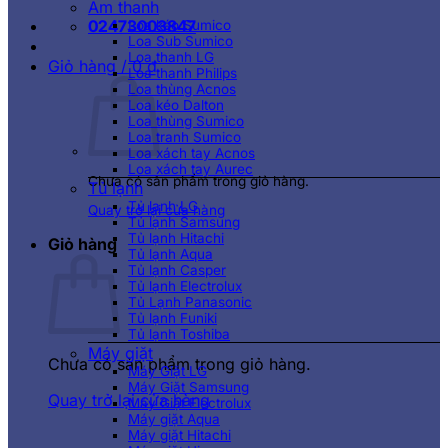
Âm thanh
02473003847
Loa kéo Sumico
Loa Sub Sumico
Loa thanh LG
Giỏ hàng /
0
₫
Loa thanh Philips
Loa thùng Acnos
Loa kéo Dalton
Loa thùng Sumico
Loa tranh Sumico
Loa xách tay Acnos
Loa xách tay Aurec
Chưa có sản phẩm trong giỏ hàng.
Tủ lạnh
Tủ lạnh LG
Quay trở lại cửa hàng
Tủ lạnh Samsung
Tủ lạnh Hitachi
Giỏ hàng
Tủ lạnh Aqua
Tủ lạnh Casper
Tủ lạnh Electrolux
Tủ Lạnh Panasonic
Tủ lạnh Funiki
Tủ lạnh Toshiba
Máy giặt
Chưa có sản phẩm trong giỏ hàng.
Máy Giặt LG
Máy Giặt Samsung
Quay trở lại cửa hàng
Máy Giặt Electrolux
Máy giặt Aqua
Máy giặt Hitachi