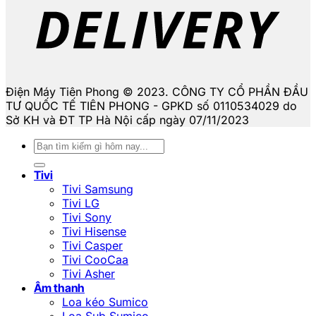
Điện Máy Tiên Phong © 2023. CÔNG TY CỔ PHẦN ĐẦU
TƯ QUỐC TẾ TIÊN PHONG - GPKD số 0110534029 do
Sở KH và ĐT TP Hà Nội cấp ngày 07/11/2023
Tìm
kiếm:
Tivi
Tivi Samsung
Tivi LG
Tivi Sony
Tivi Hisense
Tivi Casper
Tivi CooCaa
Tivi Asher
Âm thanh
Loa kéo Sumico
Loa Sub Sumico