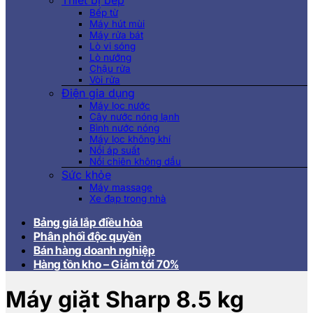
Thiết bị bếp
Bếp từ
Máy hút mùi
Máy rửa bát
Lò vi sóng
Lò nướng
Chậu rửa
Vòi rửa
Điện gia dụng
Máy lọc nước
Cây nước nóng lạnh
Bình nước nóng
Máy lọc không khí
Nồi áp suất
Nồi chiên không dầu
Sức khỏe
Máy massage
Xe đạp trong nhà
Bảng giá lắp điều hòa
Phân phối độc quyền
Bán hàng doanh nghiệp
Hàng tồn kho – Giảm tới 70%
Máy giặt Sharp 8.5 kg