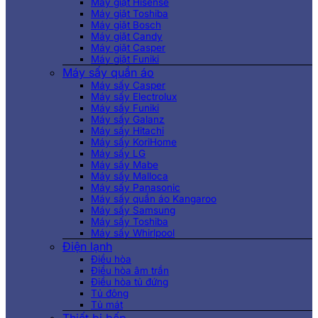
Máy giặt Hisense
Máy giặt Toshiba
Máy giặt Bosch
Máy giặt Candy
Máy giặt Casper
Máy giặt Funiki
Máy sấy quần áo
Máy sấy Casper
Máy sấy Electrolux
Máy sấy Funiki
Máy sấy Galanz
Máy sấy Hitachi
Máy sấy KoriHome
Máy sấy LG
Máy sấy Mabe
Máy sấy Malloca
Máy sấy Panasonic
Máy sấy quần áo Kangaroo
Máy sấy Samsung
Máy sấy Toshiba
Máy sấy Whirlpool
Điện lạnh
Điều hòa
Điều hòa âm trần
Điều hòa tủ đứng
Tủ đông
Tủ mát