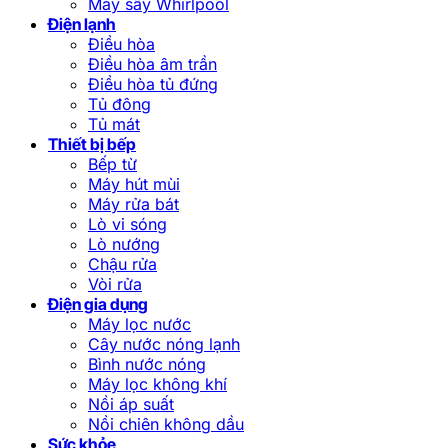
Máy sấy Whirlpool
Điện lạnh
Điều hòa
Điều hòa âm trần
Điều hòa tủ đứng
Tủ đông
Tủ mát
Thiết bị bếp
Bếp từ
Máy hút mùi
Máy rửa bát
Lò vi sóng
Lò nướng
Chậu rửa
Vòi rửa
Điện gia dụng
Máy lọc nước
Cây nước nóng lạnh
Bình nước nóng
Máy lọc không khí
Nồi áp suất
Nồi chiên không dầu
Sức khỏe