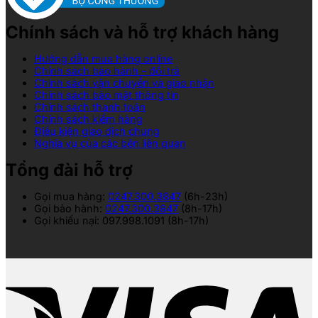
Chính sách và hỗ trợ khách hàng
Hướng dẫn mua hàng online
Chính sách bảo hành – đổi trả
Chính sách vận chuyển và giao nhận
Chính sách bảo mật thông tin
Chính sách thanh toán
Chính sách kiểm hàng
Điều kiện giao dịch chung
Nghĩa vụ của các bên liên quan
Tổng đài hỗ trợ
Gọi mua hàng:
0247.300.3847
(6h-23h)
Gọi bảo hành:
0247.300.3847
(8h-17h)
Gọi khiếu nại: 097.998.1091 (8h-17h)
V