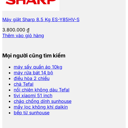
Máy giặt Sharp 8.5 Kg ES-Y85HV-S
3.800.000
₫
Thêm vào giỏ hàng
Mọi người cũng tìm kiếm
máy sấy quần áo 10kg
máy rửa bát 14 bộ
điều hòa 2 chiều
chả Tefal
nồi chiên không dàu Tefal
tivi xiaomi 51 inch
chảo chống dính sunhouse
mấy lọc không khí daikin
bếp từ sunhouse