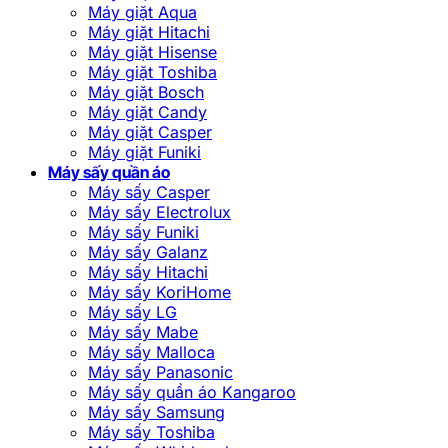
Máy giặt Aqua
Máy giặt Hitachi
Máy giặt Hisense
Máy giặt Toshiba
Máy giặt Bosch
Máy giặt Candy
Máy giặt Casper
Máy giặt Funiki
Máy sấy quần áo
Máy sấy Casper
Máy sấy Electrolux
Máy sấy Funiki
Máy sấy Galanz
Máy sấy Hitachi
Máy sấy KoriHome
Máy sấy LG
Máy sấy Mabe
Máy sấy Malloca
Máy sấy Panasonic
Máy sấy quần áo Kangaroo
Máy sấy Samsung
Máy sấy Toshiba