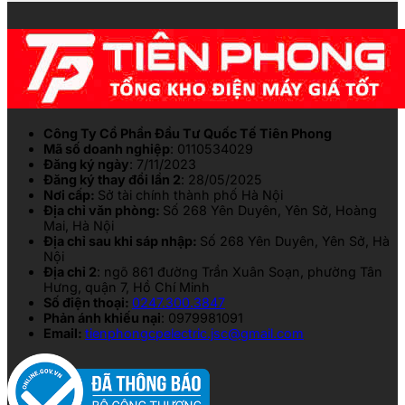
Công Ty Cổ Phần Đầu Tư Quốc Tế Tiên Phong
Mã số doanh nghiệp
: 0110534029
Đăng ký ngày
: 7/11/2023
Đăng ký thay đổi lần 2
: 28/05/2025
Nơi cấp:
Sở tài chính thành phố Hà Nội
Địa chỉ văn phòng:
Số 268 Yên Duyên, Yên Sở, Hoàng
Mai, Hà Nội
Địa chỉ sau khi sáp nhập:
Số 268 Yên Duyên, Yên Sở, Hà
Nội
Địa chỉ 2
: ngõ 861 đường Trần Xuân Soạn, phường Tân
Hưng, quận 7, Hồ Chí Minh
Số điện thoại:
0247.300.3847
Phản ánh khiếu nại
: 0979981091
Email:
tienphongcpelectric.jsc@gmail.com