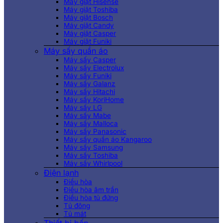
Máy giặt Hisense
Máy giặt Toshiba
Máy giặt Bosch
Máy giặt Candy
Máy giặt Casper
Máy giặt Funiki
Máy sấy quần áo
Máy sấy Casper
Máy sấy Electrolux
Máy sấy Funiki
Máy sấy Galanz
Máy sấy Hitachi
Máy sấy KoriHome
Máy sấy LG
Máy sấy Mabe
Máy sấy Malloca
Máy sấy Panasonic
Máy sấy quần áo Kangaroo
Máy sấy Samsung
Máy sấy Toshiba
Máy sấy Whirlpool
Điện lạnh
Điều hòa
Điều hòa âm trần
Điều hòa tủ đứng
Tủ đông
Tủ mát