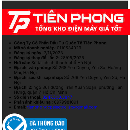
Công Ty Cổ Phần Đầu Tư Quốc Tế Tiên Phong
Mã số doanh nghiệp
: 0110534029
Đăng ký ngày
: 7/11/2023
Đăng ký thay đổi lần 2
: 28/05/2025
Nơi cấp:
Sở tài chính thành phố Hà Nội
Địa chỉ văn phòng:
Số 268 Yên Duyên, Yên Sở, Hoàng
Mai, Hà Nội
Địa chỉ sau khi sáp nhập:
Số 268 Yên Duyên, Yên Sở, Hà
Nội
Địa chỉ 2
: ngõ 861 đường Trần Xuân Soạn, phường Tân
Hưng, quận 7, Hồ Chí Minh
Số điện thoại:
0247.300.3847
Phản ánh khiếu nại
: 0979981091
Email:
tienphongcpelectric.jsc@gmail.com