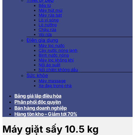
Thiết bị bếp
Bếp từ
Máy hút mùi
Máy rửa bát
Lò vi sóng
Lò nướng
Chậu rửa
Vòi rửa
Điện gia dụng
Máy lọc nước
Cây nước nóng lạnh
Bình nước nóng
Máy lọc không khí
Nồi áp suất
Nồi chiên không dầu
Sức khỏe
Máy massage
Xe đạp trong nhà
Bảng giá lắp điều hòa
Phân phối độc quyền
Bán hàng doanh nghiệp
Hàng tồn kho – Giảm tới 70%
Máy giặt sấy 10.5 kg