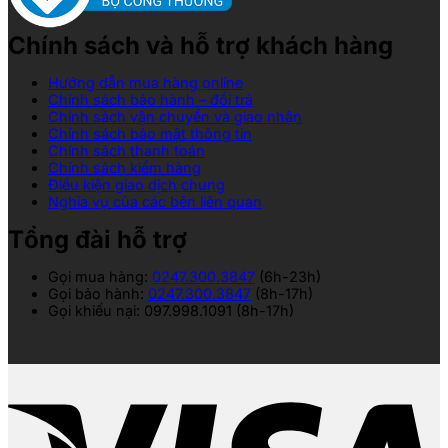
Chính sách và hỗ trợ khách hàng
Hướng dẫn mua hàng online
Chính sách bảo hành – đổi trả
Chính sách vận chuyển và giao nhận
Chính sách bảo mật thông tin
Chính sách thanh toán
Chính sách kiểm hàng
Điều kiện giao dịch chung
Nghĩa vụ của các bên liên quan
Tổng đài hỗ trợ
Gọi mua hàng:
0247.300.3847
(6h-23h)
Gọi bảo hành:
0247.300.3847
(8h-17h)
Gọi khiếu nại: 097.998.1091 (8h-17h)
V