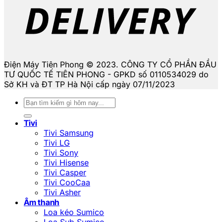
Điện Máy Tiên Phong © 2023. CÔNG TY CỔ PHẦN ĐẦU
TƯ QUỐC TẾ TIÊN PHONG - GPKD số 0110534029 do
Sở KH và ĐT TP Hà Nội cấp ngày 07/11/2023
Tìm
kiếm:
Tivi
Tivi Samsung
Tivi LG
Tivi Sony
Tivi Hisense
Tivi Casper
Tivi CooCaa
Tivi Asher
Âm thanh
Loa kéo Sumico
Loa Sub Sumico