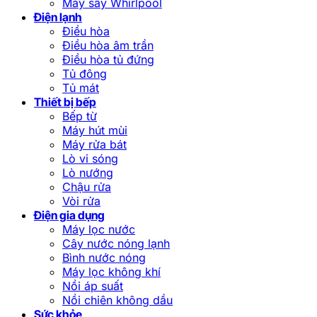
Máy sấy Whirlpool
Điện lạnh
Điều hòa
Điều hòa âm trần
Điều hòa tủ đứng
Tủ đông
Tủ mát
Thiết bị bếp
Bếp từ
Máy hút mùi
Máy rửa bát
Lò vi sóng
Lò nướng
Chậu rửa
Vòi rửa
Điện gia dụng
Máy lọc nước
Cây nước nóng lạnh
Bình nước nóng
Máy lọc không khí
Nồi áp suất
Nồi chiên không dầu
Sức khỏe