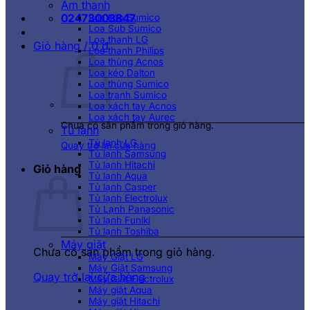
Âm thanh
02473003847
Loa kéo Sumico
Loa Sub Sumico
Loa thanh LG
Giỏ hàng /
0
₫
Loa thanh Philips
Loa thùng Acnos
Loa kéo Dalton
Loa thùng Sumico
Loa tranh Sumico
Loa xách tay Acnos
Loa xách tay Aurec
Chưa có sản phẩm trong giỏ hàng.
Tủ lạnh
Tủ lạnh LG
Quay trở lại cửa hàng
Tủ lạnh Samsung
Tủ lạnh Hitachi
Giỏ hàng
Tủ lạnh Aqua
Tủ lạnh Casper
Tủ lạnh Electrolux
Tủ Lạnh Panasonic
Tủ lạnh Funiki
Tủ lạnh Toshiba
Máy giặt
Chưa có sản phẩm trong giỏ hàng.
Máy Giặt LG
Máy Giặt Samsung
Quay trở lại cửa hàng
Máy Giặt Electrolux
Máy giặt Aqua
Máy giặt Hitachi