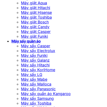
Máy giặt Aqua
Máy giặt Hitachi
Máy giặt Hisense
Máy giặt Toshiba
Máy giặt Bosch
Máy giặt Candy
Máy giặt Casper
Máy giặt Funiki
Máy sấy quần áo
Máy sấy Casper
Máy sấy Electrolux
Máy sấy Funiki
Máy sấy Galanz
Máy sấy Hitachi
Máy sấy KoriHome
Máy sấy LG
Máy sấy Mabe
Máy sấy Malloca
Máy sấy Panasonic
Máy sấy quần áo Kangaroo
Máy sấy Samsung
Máy sấy Toshiba