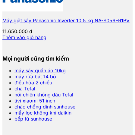
Máy giặt sấy Panasonic Inverter 10.5 kg NA-S056FR1BV
11.650.000
₫
Thêm vào giỏ hàng
Mọi người cũng tìm kiếm
máy sấy quần áo 10kg
máy rửa bát 14 bộ
điều hòa 2 chiều
chả Tefal
nồi chiên không dàu Tefal
tivi xiaomi 51 inch
chảo chống dính sunhouse
mấy lọc không khí daikin
bếp từ sunhouse