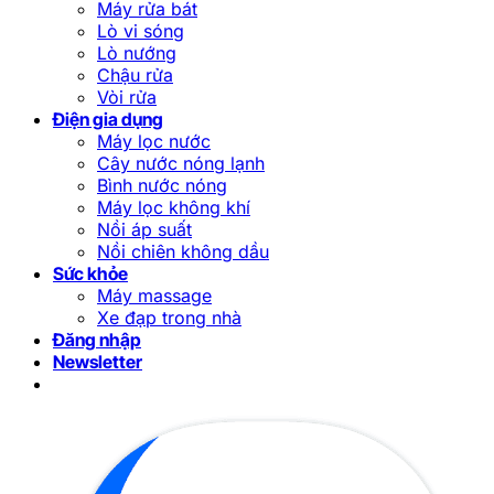
Máy rửa bát
Lò vi sóng
Lò nướng
Chậu rửa
Vòi rửa
Điện gia dụng
Máy lọc nước
Cây nước nóng lạnh
Bình nước nóng
Máy lọc không khí
Nồi áp suất
Nồi chiên không dầu
Sức khỏe
Máy massage
Xe đạp trong nhà
Đăng nhập
Newsletter