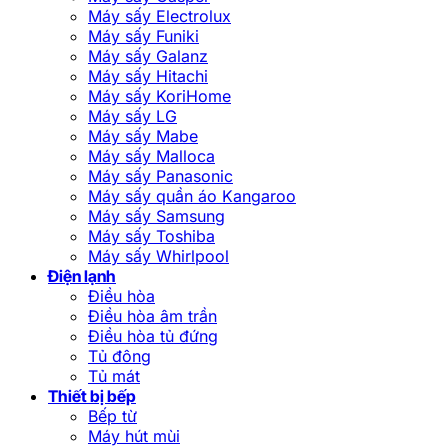
Máy sấy Electrolux
Máy sấy Funiki
Máy sấy Galanz
Máy sấy Hitachi
Máy sấy KoriHome
Máy sấy LG
Máy sấy Mabe
Máy sấy Malloca
Máy sấy Panasonic
Máy sấy quần áo Kangaroo
Máy sấy Samsung
Máy sấy Toshiba
Máy sấy Whirlpool
Điện lạnh
Điều hòa
Điều hòa âm trần
Điều hòa tủ đứng
Tủ đông
Tủ mát
Thiết bị bếp
Bếp từ
Máy hút mùi