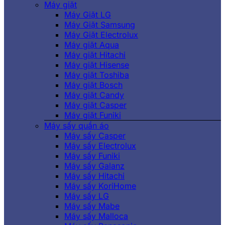
Máy giặt
Máy Giặt LG
Máy Giặt Samsung
Máy Giặt Electrolux
Máy giặt Aqua
Máy giặt Hitachi
Máy giặt Hisense
Máy giặt Toshiba
Máy giặt Bosch
Máy giặt Candy
Máy giặt Casper
Máy giặt Funiki
Máy sấy quần áo
Máy sấy Casper
Máy sấy Electrolux
Máy sấy Funiki
Máy sấy Galanz
Máy sấy Hitachi
Máy sấy KoriHome
Máy sấy LG
Máy sấy Mabe
Máy sấy Malloca