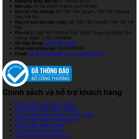
Đăng ký thay đổi lần 2
: 28/05/2025
Nơi cấp:
Sở tài chính thành phố Hà Nội
Địa chỉ văn phòng:
Số 268 Yên Duyên, Yên Sở, Hoàng
Mai, Hà Nội
Địa chỉ sau khi sáp nhập:
Số 268 Yên Duyên, Yên Sở, Hà
Nội
Địa chỉ 2
: ngõ 861 đường Trần Xuân Soạn, phường Tân
Hưng, quận 7, Hồ Chí Minh
Số điện thoại:
0247.300.3847
Phản ánh khiếu nại
: 0979981091
Email:
tienphongcpelectric.jsc@gmail.com
Chính sách và hỗ trợ khách hàng
Hướng dẫn mua hàng online
Chính sách bảo hành – đổi trả
Chính sách vận chuyển và giao nhận
Chính sách bảo mật thông tin
Chính sách thanh toán
Chính sách kiểm hàng
Điều kiện giao dịch chung