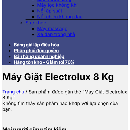
Máy lọc không khí
Nồi áp suất
Nồi chiên không dầu
Sức khỏe
Máy massage
Xe đạp trong nhà
Bảng giá lắp điều hòa
Phân phối độc quyền
Bán hàng doanh nghiệp
Hàng tồn kho – Giảm tới 70%
Máy Giặt Electrolux 8 Kg
Trang chủ
/
Sản phẩm được gắn thẻ “Máy Giặt Electrolux
8 Kg”
Không tìm thấy sản phẩm nào khớp với lựa chọn của
bạn.
Mọi người cũng tìm kiếm