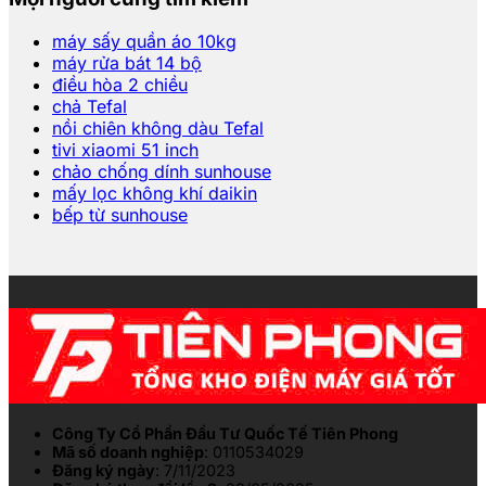
máy sấy quần áo 10kg
máy rửa bát 14 bộ
điều hòa 2 chiều
chả Tefal
nồi chiên không dàu Tefal
tivi xiaomi 51 inch
chảo chống dính sunhouse
mấy lọc không khí daikin
bếp từ sunhouse
Công Ty Cổ Phần Đầu Tư Quốc Tế Tiên Phong
Mã số doanh nghiệp
: 0110534029
Đăng ký ngày
: 7/11/2023