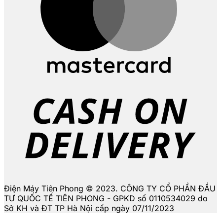
D
Điện Máy Tiên Phong © 2023. CÔNG TY CỔ PHẦN ĐẦU
TƯ QUỐC TẾ TIÊN PHONG - GPKD số 0110534029 do
Sở KH và ĐT TP Hà Nội cấp ngày 07/11/2023