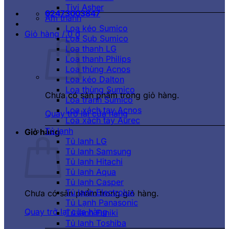
Tivi Asher
02473003847
Âm thanh
Loa kéo Sumico
Giỏ hàng /
0
₫
Loa Sub Sumico
Loa thanh LG
Loa thanh Philips
Loa thùng Acnos
Loa kéo Dalton
Loa thùng Sumico
Chưa có sản phẩm trong giỏ hàng.
Loa tranh Sumico
Loa xách tay Acnos
Quay trở lại cửa hàng
Loa xách tay Aurec
Tủ lạnh
Giỏ hàng
Tủ lạnh LG
Tủ lạnh Samsung
Tủ lạnh Hitachi
Tủ lạnh Aqua
Tủ lạnh Casper
Tủ lạnh Electrolux
Chưa có sản phẩm trong giỏ hàng.
Tủ Lạnh Panasonic
Quay trở lại cửa hàng
Tủ lạnh Funiki
Tủ lạnh Toshiba