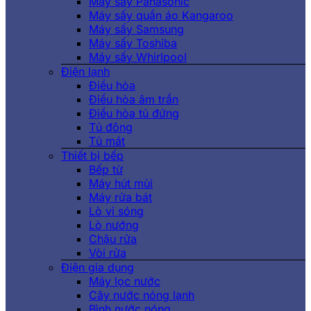
Máy sấy Panasonic
Máy sấy quần áo Kangaroo
Máy sấy Samsung
Máy sấy Toshiba
Máy sấy Whirlpool
Điện lạnh
Điều hòa
Điều hòa âm trần
Điều hòa tủ đứng
Tủ đông
Tủ mát
Thiết bị bếp
Bếp từ
Máy hút mùi
Máy rửa bát
Lò vi sóng
Lò nướng
Chậu rửa
Vòi rửa
Điện gia dụng
Máy lọc nước
Cây nước nóng lạnh
Bình nước nóng