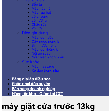
Thiết bị bếp
Bếp từ
Máy hút mùi
Máy rửa bát
Lò vi sóng
Lò nướng
Chậu rửa
Vòi rửa
Điện gia dụng
Máy lọc nước
Cây nước nóng lạnh
Bình nước nóng
Máy lọc không khí
Nồi áp suất
Nồi chiên không dầu
Sức khỏe
Máy massage
Xe đạp trong nhà
Bảng giá lắp điều hòa
Phân phối độc quyền
Bán hàng doanh nghiệp
Hàng tồn kho – Giảm tới 70%
máy giặt cửa trước 13kg