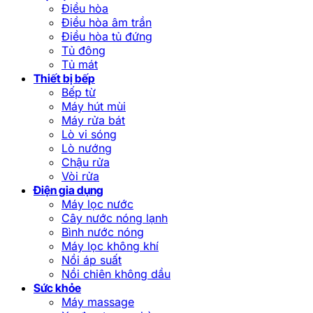
Điều hòa
Điều hòa âm trần
Điều hòa tủ đứng
Tủ đông
Tủ mát
Thiết bị bếp
Bếp từ
Máy hút mùi
Máy rửa bát
Lò vi sóng
Lò nướng
Chậu rửa
Vòi rửa
Điện gia dụng
Máy lọc nước
Cây nước nóng lạnh
Bình nước nóng
Máy lọc không khí
Nồi áp suất
Nồi chiên không dầu
Sức khỏe
Máy massage