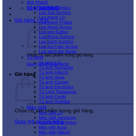
Âm thanh
02473003847
Loa kéo Sumico
Loa Sub Sumico
Loa thanh LG
Giỏ hàng /
0
₫
Loa thanh Philips
Loa thùng Acnos
Loa kéo Dalton
Loa thùng Sumico
Loa tranh Sumico
Loa xách tay Acnos
Loa xách tay Aurec
Chưa có sản phẩm trong giỏ hàng.
Tủ lạnh
Tủ lạnh LG
Quay trở lại cửa hàng
Tủ lạnh Samsung
Tủ lạnh Hitachi
Giỏ hàng
Tủ lạnh Aqua
Tủ lạnh Casper
Tủ lạnh Electrolux
Tủ Lạnh Panasonic
Tủ lạnh Funiki
Tủ lạnh Toshiba
Máy giặt
Chưa có sản phẩm trong giỏ hàng.
Máy Giặt LG
Máy Giặt Samsung
Quay trở lại cửa hàng
Máy Giặt Electrolux
Máy giặt Aqua
Máy giặt Hitachi