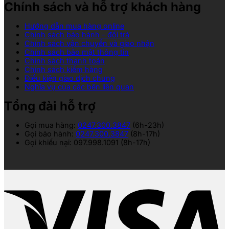
Chính sách và hỗ trợ khách hàng
Hướng dẫn mua hàng online
Chính sách bảo hành – đổi trả
Chính sách vận chuyển và giao nhận
Chính sách bảo mật thông tin
Chính sách thanh toán
Chính sách kiểm hàng
Điều kiện giao dịch chung
Nghĩa vụ của các bên liên quan
Tổng đài hỗ trợ
Gọi mua hàng:
0247.300.3847
(6h-23h)
Gọi bảo hành:
0247.300.3847
(8h-17h)
Gọi khiếu nại: 097.998.1091 (8h-17h)
V