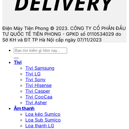
Điện Máy Tiên Phong © 2023. CÔNG TY CỔ PHẦN ĐẦU
TƯ QUỐC TẾ TIÊN PHONG - GPKD số 0110534029 do
Sở KH và ĐT TP Hà Nội cấp ngày 07/11/2023
Tìm
kiếm:
Tivi
Tivi Samsung
Tivi LG
Tivi Sony
Tivi Hisense
Tivi Casper
Tivi CooCaa
Tivi Asher
Âm thanh
Loa kéo Sumico
Loa Sub Sumico
Loa thanh LG