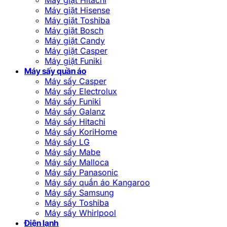
Máy giặt Hisense
Máy giặt Toshiba
Máy giặt Bosch
Máy giặt Candy
Máy giặt Casper
Máy giặt Funiki
Máy sấy quần áo
Máy sấy Casper
Máy sấy Electrolux
Máy sấy Funiki
Máy sấy Galanz
Máy sấy Hitachi
Máy sấy KoriHome
Máy sấy LG
Máy sấy Mabe
Máy sấy Malloca
Máy sấy Panasonic
Máy sấy quần áo Kangaroo
Máy sấy Samsung
Máy sấy Toshiba
Máy sấy Whirlpool
Điện lạnh