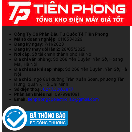
Công Ty Cổ Phần Đầu Tư Quốc Tế Tiên Phong
Mã số doanh nghiệp
: 0110534029
Đăng ký ngày
: 7/11/2023
Đăng ký thay đổi lần 2
: 28/05/2025
Nơi cấp:
Sở tài chính thành phố Hà Nội
Địa chỉ văn phòng:
Số 268 Yên Duyên, Yên Sở, Hoàng
Mai, Hà Nội
Địa chỉ sau khi sáp nhập:
Số 268 Yên Duyên, Yên Sở, Hà
Nội
Địa chỉ 2
: ngõ 861 đường Trần Xuân Soạn, phường Tân
Hưng, quận 7, Hồ Chí Minh
Số điện thoại:
0247.300.3847
Phản ánh khiếu nại
: 0979981091
Email:
tienphongcpelectric.jsc@gmail.com