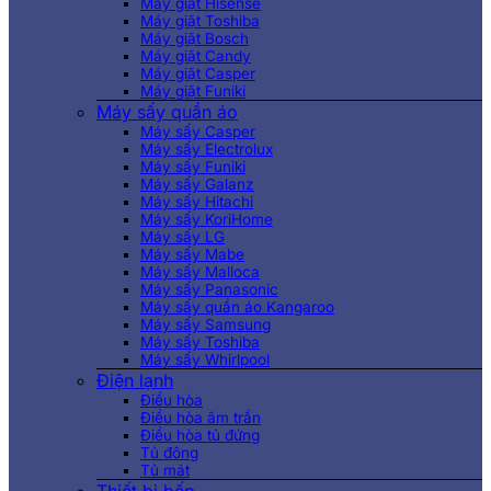
Máy giặt Hisense
Máy giặt Toshiba
Máy giặt Bosch
Máy giặt Candy
Máy giặt Casper
Máy giặt Funiki
Máy sấy quần áo
Máy sấy Casper
Máy sấy Electrolux
Máy sấy Funiki
Máy sấy Galanz
Máy sấy Hitachi
Máy sấy KoriHome
Máy sấy LG
Máy sấy Mabe
Máy sấy Malloca
Máy sấy Panasonic
Máy sấy quần áo Kangaroo
Máy sấy Samsung
Máy sấy Toshiba
Máy sấy Whirlpool
Điện lạnh
Điều hòa
Điều hòa âm trần
Điều hòa tủ đứng
Tủ đông
Tủ mát