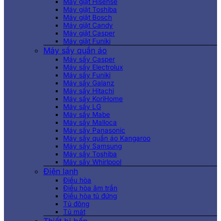
Máy giặt Hisense
Máy giặt Toshiba
Máy giặt Bosch
Máy giặt Candy
Máy giặt Casper
Máy giặt Funiki
Máy sấy quần áo
Máy sấy Casper
Máy sấy Electrolux
Máy sấy Funiki
Máy sấy Galanz
Máy sấy Hitachi
Máy sấy KoriHome
Máy sấy LG
Máy sấy Mabe
Máy sấy Malloca
Máy sấy Panasonic
Máy sấy quần áo Kangaroo
Máy sấy Samsung
Máy sấy Toshiba
Máy sấy Whirlpool
Điện lạnh
Điều hòa
Điều hòa âm trần
Điều hòa tủ đứng
Tủ đông
Tủ mát