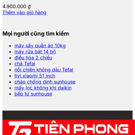
4.900.000
₫
Thêm vào giỏ hàng
Mọi người cũng tìm kiếm
máy sấy quần áo 10kg
máy rửa bát 14 bộ
điều hòa 2 chiều
chả Tefal
nồi chiên không dàu Tefal
tivi xiaomi 51 inch
chảo chống dính sunhouse
mấy lọc không khí daikin
bếp từ sunhouse