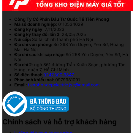
Công Ty Cổ Phần Đầu Tư Quốc Tế Tiên Phong
Mã số doanh nghiệp
: 0110534029
Đăng ký ngày
: 7/11/2023
Đăng ký thay đổi lần 2
: 28/05/2025
Nơi cấp:
Sở tài chính thành phố Hà Nội
Địa chỉ văn phòng:
Số 268 Yên Duyên, Yên Sở, Hoàng
Mai, Hà Nội
Địa chỉ sau khi sáp nhập:
Số 268 Yên Duyên, Yên Sở, Hà
Nội
Địa chỉ 2
: ngõ 861 đường Trần Xuân Soạn, phường Tân
Hưng, quận 7, Hồ Chí Minh
Số điện thoại:
0247.300.3847
Phản ánh khiếu nại
: 0979981091
Email:
tienphongcpelectric.jsc@gmail.com
Chính sách và hỗ trợ khách hàng
Hướng dẫn mua hàng online