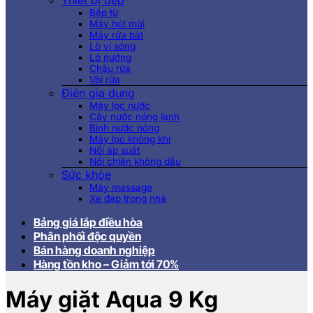
Thiết bị bếp
Bếp từ
Máy hút mùi
Máy rửa bát
Lò vi sóng
Lò nướng
Chậu rửa
Vòi rửa
Điện gia dụng
Máy lọc nước
Cây nước nóng lạnh
Bình nước nóng
Máy lọc không khí
Nồi áp suất
Nồi chiên không dầu
Sức khỏe
Máy massage
Xe đạp trong nhà
Bảng giá lắp điều hòa
Phân phối độc quyền
Bán hàng doanh nghiệp
Hàng tồn kho – Giảm tới 70%
Máy giặt Aqua 9 Kg