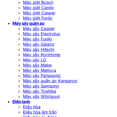
Máy giặt Bosch
Máy giặt Candy
Máy giặt Casper
Máy giặt Funiki
Máy sấy quần áo
Máy sấy Casper
Máy sấy Electrolux
Máy sấy Funiki
Máy sấy Galanz
Máy sấy Hitachi
Máy sấy KoriHome
Máy sấy LG
Máy sấy Mabe
Máy sấy Malloca
Máy sấy Panasonic
Máy sấy quần áo Kangaroo
Máy sấy Samsung
Máy sấy Toshiba
Máy sấy Whirlpool
Điện lạnh
Điều hòa
Điều hòa âm trần