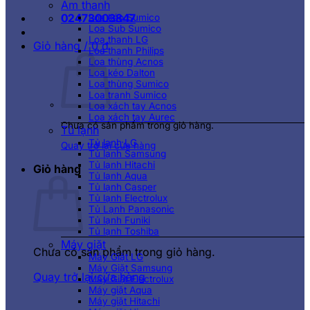
Âm thanh
02473003847
Loa kéo Sumico
Loa Sub Sumico
Loa thanh LG
Giỏ hàng /
0
₫
Loa thanh Philips
Loa thùng Acnos
Loa kéo Dalton
Loa thùng Sumico
Loa tranh Sumico
Loa xách tay Acnos
Loa xách tay Aurec
Chưa có sản phẩm trong giỏ hàng.
Tủ lạnh
Tủ lạnh LG
Quay trở lại cửa hàng
Tủ lạnh Samsung
Tủ lạnh Hitachi
Giỏ hàng
Tủ lạnh Aqua
Tủ lạnh Casper
Tủ lạnh Electrolux
Tủ Lạnh Panasonic
Tủ lạnh Funiki
Tủ lạnh Toshiba
Máy giặt
Chưa có sản phẩm trong giỏ hàng.
Máy Giặt LG
Máy Giặt Samsung
Quay trở lại cửa hàng
Máy Giặt Electrolux
Máy giặt Aqua
Máy giặt Hitachi