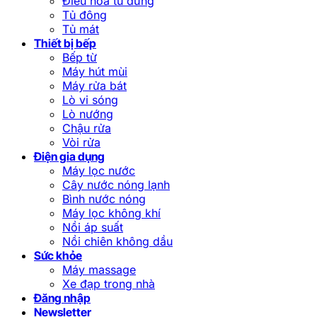
Điều hòa tủ đứng
Tủ đông
Tủ mát
Thiết bị bếp
Bếp từ
Máy hút mùi
Máy rửa bát
Lò vi sóng
Lò nướng
Chậu rửa
Vòi rửa
Điện gia dụng
Máy lọc nước
Cây nước nóng lạnh
Bình nước nóng
Máy lọc không khí
Nồi áp suất
Nồi chiên không dầu
Sức khỏe
Máy massage
Xe đạp trong nhà
Đăng nhập
Newsletter