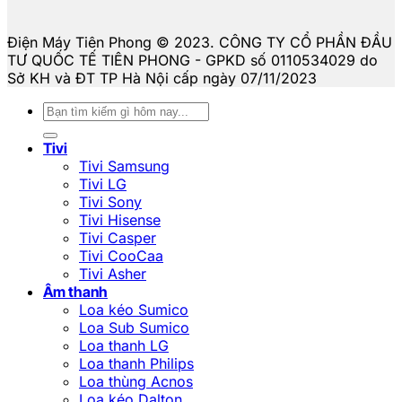
Điện Máy Tiên Phong © 2023. CÔNG TY CỔ PHẦN ĐẦU
TƯ QUỐC TẾ TIÊN PHONG - GPKD số 0110534029 do
Sở KH và ĐT TP Hà Nội cấp ngày 07/11/2023
Tìm
kiếm:
Tivi
Tivi Samsung
Tivi LG
Tivi Sony
Tivi Hisense
Tivi Casper
Tivi CooCaa
Tivi Asher
Âm thanh
Loa kéo Sumico
Loa Sub Sumico
Loa thanh LG
Loa thanh Philips
Loa thùng Acnos
Loa kéo Dalton