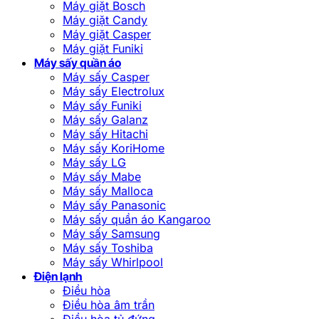
Máy giặt Bosch
Máy giặt Candy
Máy giặt Casper
Máy giặt Funiki
Máy sấy quần áo
Máy sấy Casper
Máy sấy Electrolux
Máy sấy Funiki
Máy sấy Galanz
Máy sấy Hitachi
Máy sấy KoriHome
Máy sấy LG
Máy sấy Mabe
Máy sấy Malloca
Máy sấy Panasonic
Máy sấy quần áo Kangaroo
Máy sấy Samsung
Máy sấy Toshiba
Máy sấy Whirlpool
Điện lạnh
Điều hòa
Điều hòa âm trần
Điều hòa tủ đứng