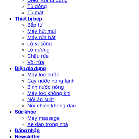
Tủ đông
Tủ mát
Thiết bị bếp
Bếp từ
Máy hút mùi
Máy rửa bát
Lò vi sóng
Lò nướng
Chậu rửa
Vòi rửa
Điện gia dụng
Máy lọc nước
Cây nước nóng lạnh
Bình nước nóng
Máy lọc không khí
Nồi áp suất
Nồi chiên không dầu
Sức khỏe
Máy massage
Xe đạp trong nhà
Đăng nhập
Newsletter