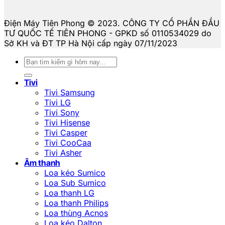
Điện Máy Tiên Phong © 2023. CÔNG TY CỔ PHẦN ĐẦU
TƯ QUỐC TẾ TIÊN PHONG - GPKD số 0110534029 do
Sở KH và ĐT TP Hà Nội cấp ngày 07/11/2023
Tìm
kiếm:
Tivi
Tivi Samsung
Tivi LG
Tivi Sony
Tivi Hisense
Tivi Casper
Tivi CooCaa
Tivi Asher
Âm thanh
Loa kéo Sumico
Loa Sub Sumico
Loa thanh LG
Loa thanh Philips
Loa thùng Acnos
Loa kéo Dalton