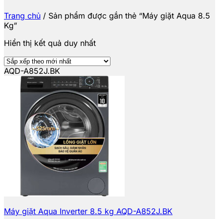
Trang chủ
/
Sản phẩm được gắn thẻ “Máy giặt Aqua 8.5
Kg”
Hiển thị kết quả duy nhất
AQD-A852J.BK
Máy giặt Aqua Inverter 8.5 kg AQD-A852J.BK