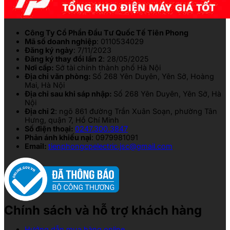
Công Ty Cổ Phần Đầu Tư Quốc Tế Tiên Phong
Mã số doanh nghiệp
: 0110534029
Đăng ký ngày
: 7/11/2023
Đăng ký thay đổi lần 2
: 28/05/2025
Nơi cấp:
Sở tài chính thành phố Hà Nội
Địa chỉ văn phòng:
Số 268 Yên Duyên, Yên Sở, Hoàng
Mai, Hà Nội
Địa chỉ sau khi sáp nhập:
Số 268 Yên Duyên, Yên Sở, Hà
Nội
Địa chỉ 2
: ngõ 861 đường Trần Xuân Soạn, phường Tân
Hưng, quận 7, Hồ Chí Minh
Số điện thoại:
0247.300.3847
Phản ánh khiếu nại
: 0979981091
Email:
tienphongcpelectric.jsc@gmail.com
Chính sách và hỗ trợ khách hàng
Hướng dẫn mua hàng online