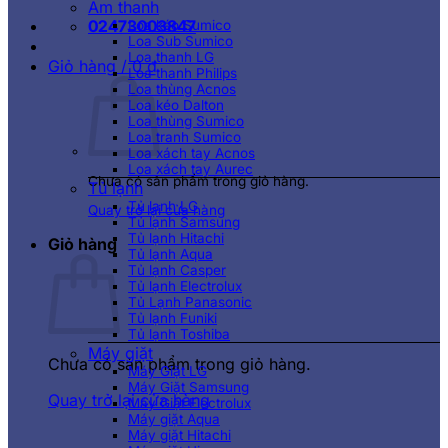
Âm thanh
02473003847
Loa kéo Sumico
Loa Sub Sumico
Loa thanh LG
Giỏ hàng /
0
₫
Loa thanh Philips
Loa thùng Acnos
Loa kéo Dalton
Loa thùng Sumico
Loa tranh Sumico
Loa xách tay Acnos
Loa xách tay Aurec
Chưa có sản phẩm trong giỏ hàng.
Tủ lạnh
Tủ lạnh LG
Quay trở lại cửa hàng
Tủ lạnh Samsung
Tủ lạnh Hitachi
Giỏ hàng
Tủ lạnh Aqua
Tủ lạnh Casper
Tủ lạnh Electrolux
Tủ Lạnh Panasonic
Tủ lạnh Funiki
Tủ lạnh Toshiba
Máy giặt
Chưa có sản phẩm trong giỏ hàng.
Máy Giặt LG
Máy Giặt Samsung
Quay trở lại cửa hàng
Máy Giặt Electrolux
Máy giặt Aqua
Máy giặt Hitachi