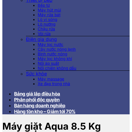
Thiết bị bếp
Bếp từ
Máy hút mùi
Máy rửa bát
Lò vi sóng
Lò nướng
Chậu rửa
Vòi rửa
Điện gia dụng
Máy lọc nước
Cây nước nóng lạnh
Bình nước nóng
Máy lọc không khí
Nồi áp suất
Nồi chiên không dầu
Sức khỏe
Máy massage
Xe đạp trong nhà
Bảng giá lắp điều hòa
Phân phối độc quyền
Bán hàng doanh nghiệp
Hàng tồn kho – Giảm tới 70%
Máy giặt Aqua 8.5 Kg