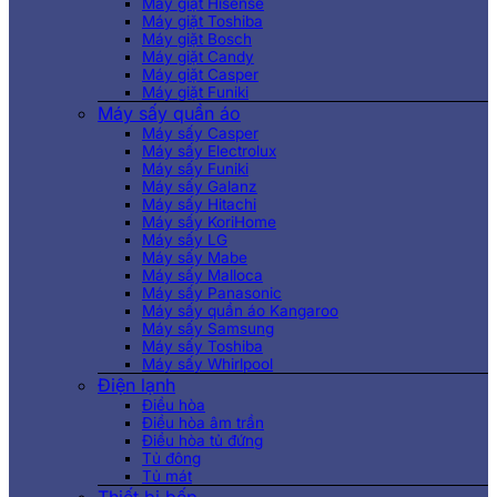
Máy giặt Hisense
Máy giặt Toshiba
Máy giặt Bosch
Máy giặt Candy
Máy giặt Casper
Máy giặt Funiki
Máy sấy quần áo
Máy sấy Casper
Máy sấy Electrolux
Máy sấy Funiki
Máy sấy Galanz
Máy sấy Hitachi
Máy sấy KoriHome
Máy sấy LG
Máy sấy Mabe
Máy sấy Malloca
Máy sấy Panasonic
Máy sấy quần áo Kangaroo
Máy sấy Samsung
Máy sấy Toshiba
Máy sấy Whirlpool
Điện lạnh
Điều hòa
Điều hòa âm trần
Điều hòa tủ đứng
Tủ đông
Tủ mát