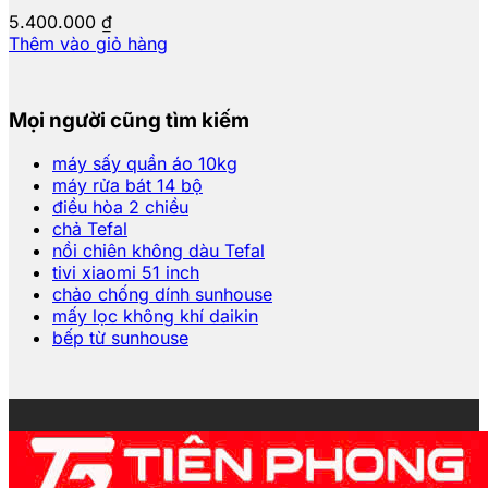
5.400.000
₫
Thêm vào giỏ hàng
Mọi người cũng tìm kiếm
máy sấy quần áo 10kg
máy rửa bát 14 bộ
điều hòa 2 chiều
chả Tefal
nồi chiên không dàu Tefal
tivi xiaomi 51 inch
chảo chống dính sunhouse
mấy lọc không khí daikin
bếp từ sunhouse