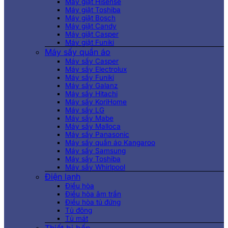
Máy giặt Hisense
Máy giặt Toshiba
Máy giặt Bosch
Máy giặt Candy
Máy giặt Casper
Máy giặt Funiki
Máy sấy quần áo
Máy sấy Casper
Máy sấy Electrolux
Máy sấy Funiki
Máy sấy Galanz
Máy sấy Hitachi
Máy sấy KoriHome
Máy sấy LG
Máy sấy Mabe
Máy sấy Malloca
Máy sấy Panasonic
Máy sấy quần áo Kangaroo
Máy sấy Samsung
Máy sấy Toshiba
Máy sấy Whirlpool
Điện lạnh
Điều hòa
Điều hòa âm trần
Điều hòa tủ đứng
Tủ đông
Tủ mát