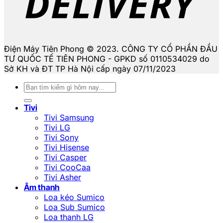
Điện Máy Tiên Phong © 2023. CÔNG TY CỔ PHẦN ĐẦU
TƯ QUỐC TẾ TIÊN PHONG - GPKD số 0110534029 do
Sở KH và ĐT TP Hà Nội cấp ngày 07/11/2023
Tìm
kiếm:
Tivi
Tivi Samsung
Tivi LG
Tivi Sony
Tivi Hisense
Tivi Casper
Tivi CooCaa
Tivi Asher
Âm thanh
Loa kéo Sumico
Loa Sub Sumico
Loa thanh LG