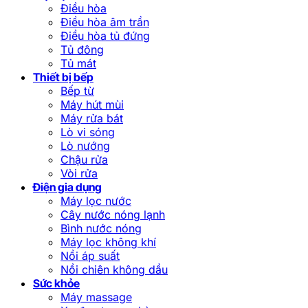
Điều hòa
Điều hòa âm trần
Điều hòa tủ đứng
Tủ đông
Tủ mát
Thiết bị bếp
Bếp từ
Máy hút mùi
Máy rửa bát
Lò vi sóng
Lò nướng
Chậu rửa
Vòi rửa
Điện gia dụng
Máy lọc nước
Cây nước nóng lạnh
Bình nước nóng
Máy lọc không khí
Nồi áp suất
Nồi chiên không dầu
Sức khỏe
Máy massage