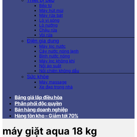
Thiết bị bếp
Bếp từ
Máy hút mùi
Máy rửa bát
Lò vi sóng
Lò nướng
Chậu rửa
Vòi rửa
Điện gia dụng
Máy lọc nước
Cây nước nóng lạnh
Bình nước nóng
Máy lọc không khí
Nồi áp suất
Nồi chiên không dầu
Sức khỏe
Máy massage
Xe đạp trong nhà
Bảng giá lắp điều hòa
Phân phối độc quyền
Bán hàng doanh nghiệp
Hàng tồn kho – Giảm tới 70%
máy giặt aqua 18 kg