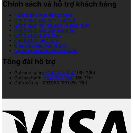
Chính sách và hỗ trợ khách hàng
Hướng dẫn mua hàng online
Chính sách bảo hành – đổi trả
Chính sách vận chuyển và giao nhận
Chính sách bảo mật thông tin
Chính sách thanh toán
Chính sách kiểm hàng
Điều kiện giao dịch chung
Nghĩa vụ của các bên liên quan
Tổng đài hỗ trợ
Gọi mua hàng:
0247.300.3847
(6h-23h)
Gọi bảo hành:
0247.300.3847
(8h-17h)
Gọi khiếu nại: 097.998.1091 (8h-17h)
V