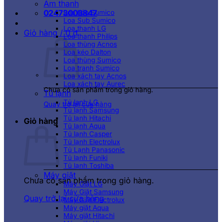
Âm thanh
02473003847
Loa kéo Sumico
Loa Sub Sumico
Loa thanh LG
Giỏ hàng /
0
₫
Loa thanh Philips
Loa thùng Acnos
Loa kéo Dalton
Loa thùng Sumico
Loa tranh Sumico
Loa xách tay Acnos
Loa xách tay Aurec
Chưa có sản phẩm trong giỏ hàng.
Tủ lạnh
Tủ lạnh LG
Quay trở lại cửa hàng
Tủ lạnh Samsung
Tủ lạnh Hitachi
Giỏ hàng
Tủ lạnh Aqua
Tủ lạnh Casper
Tủ lạnh Electrolux
Tủ Lạnh Panasonic
Tủ lạnh Funiki
Tủ lạnh Toshiba
Máy giặt
Chưa có sản phẩm trong giỏ hàng.
Máy Giặt LG
Máy Giặt Samsung
Quay trở lại cửa hàng
Máy Giặt Electrolux
Máy giặt Aqua
Máy giặt Hitachi