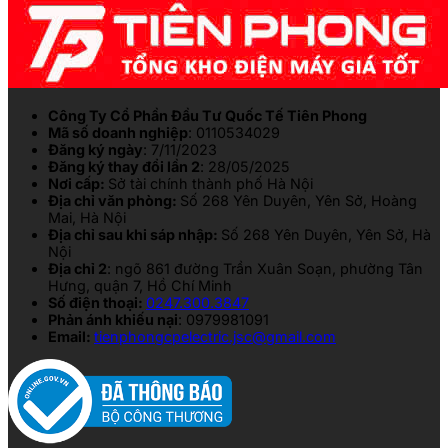
Công Ty Cổ Phần Đầu Tư Quốc Tế Tiên Phong
Mã số doanh nghiệp
: 0110534029
Đăng ký ngày
: 7/11/2023
Đăng ký thay đổi lần 2
: 28/05/2025
Nơi cấp:
Sở tài chính thành phố Hà Nội
Địa chỉ văn phòng:
Số 268 Yên Duyên, Yên Sở, Hoàng
Mai, Hà Nội
Địa chỉ sau khi sáp nhập:
Số 268 Yên Duyên, Yên Sở, Hà
Nội
Địa chỉ 2
: ngõ 861 đường Trần Xuân Soạn, phường Tân
Hưng, quận 7, Hồ Chí Minh
Số điện thoại:
0247.300.3847
Phản ánh khiếu nại
: 0979981091
Email:
tienphongcpelectric.jsc@gmail.com