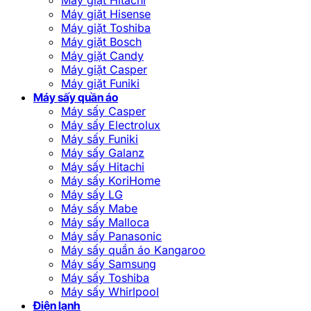
Máy giặt Hisense
Máy giặt Toshiba
Máy giặt Bosch
Máy giặt Candy
Máy giặt Casper
Máy giặt Funiki
Máy sấy quần áo
Máy sấy Casper
Máy sấy Electrolux
Máy sấy Funiki
Máy sấy Galanz
Máy sấy Hitachi
Máy sấy KoriHome
Máy sấy LG
Máy sấy Mabe
Máy sấy Malloca
Máy sấy Panasonic
Máy sấy quần áo Kangaroo
Máy sấy Samsung
Máy sấy Toshiba
Máy sấy Whirlpool
Điện lạnh