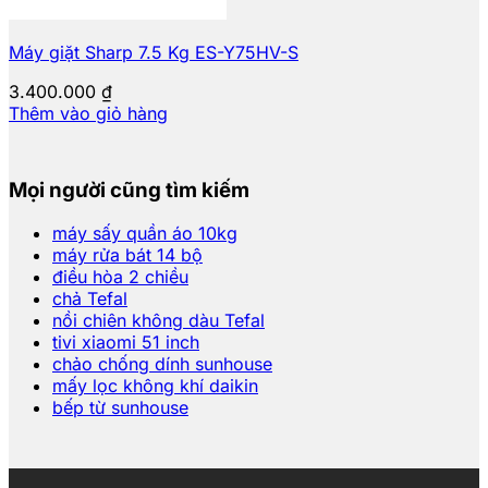
Máy giặt Sharp 7.5 Kg ES-Y75HV-S
3.400.000
₫
Thêm vào giỏ hàng
Mọi người cũng tìm kiếm
máy sấy quần áo 10kg
máy rửa bát 14 bộ
điều hòa 2 chiều
chả Tefal
nồi chiên không dàu Tefal
tivi xiaomi 51 inch
chảo chống dính sunhouse
mấy lọc không khí daikin
bếp từ sunhouse