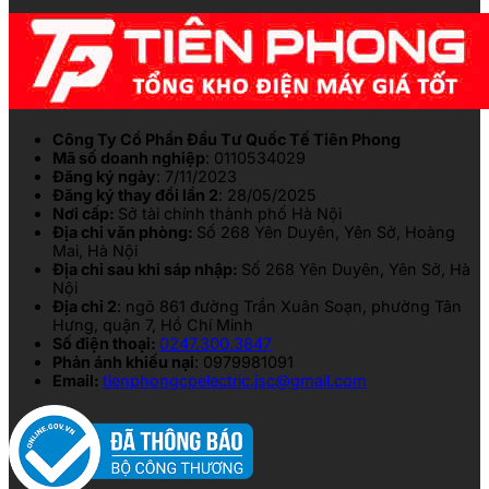
Công Ty Cổ Phần Đầu Tư Quốc Tế Tiên Phong
Mã số doanh nghiệp
: 0110534029
Đăng ký ngày
: 7/11/2023
Đăng ký thay đổi lần 2
: 28/05/2025
Nơi cấp:
Sở tài chính thành phố Hà Nội
Địa chỉ văn phòng:
Số 268 Yên Duyên, Yên Sở, Hoàng
Mai, Hà Nội
Địa chỉ sau khi sáp nhập:
Số 268 Yên Duyên, Yên Sở, Hà
Nội
Địa chỉ 2
: ngõ 861 đường Trần Xuân Soạn, phường Tân
Hưng, quận 7, Hồ Chí Minh
Số điện thoại:
0247.300.3847
Phản ánh khiếu nại
: 0979981091
Email:
tienphongcpelectric.jsc@gmail.com