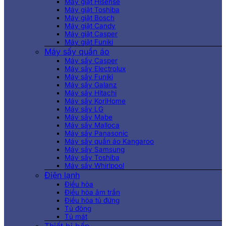
Máy giặt Hisense
Máy giặt Toshiba
Máy giặt Bosch
Máy giặt Candy
Máy giặt Casper
Máy giặt Funiki
Máy sấy quần áo
Máy sấy Casper
Máy sấy Electrolux
Máy sấy Funiki
Máy sấy Galanz
Máy sấy Hitachi
Máy sấy KoriHome
Máy sấy LG
Máy sấy Mabe
Máy sấy Malloca
Máy sấy Panasonic
Máy sấy quần áo Kangaroo
Máy sấy Samsung
Máy sấy Toshiba
Máy sấy Whirlpool
Điện lạnh
Điều hòa
Điều hòa âm trần
Điều hòa tủ đứng
Tủ đông
Tủ mát