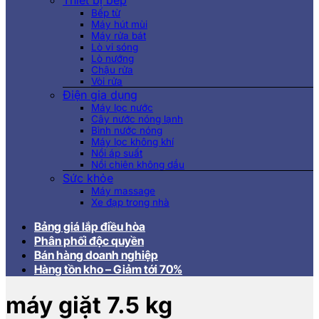
Thiết bị bếp
Bếp từ
Máy hút mùi
Máy rửa bát
Lò vi sóng
Lò nướng
Chậu rửa
Vòi rửa
Điện gia dụng
Máy lọc nước
Cây nước nóng lạnh
Bình nước nóng
Máy lọc không khí
Nồi áp suất
Nồi chiên không dầu
Sức khỏe
Máy massage
Xe đạp trong nhà
Bảng giá lắp điều hòa
Phân phối độc quyền
Bán hàng doanh nghiệp
Hàng tồn kho – Giảm tới 70%
máy giặt 7.5 kg