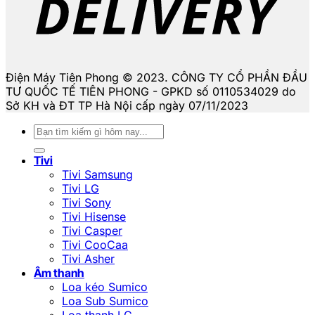
Điện Máy Tiên Phong © 2023. CÔNG TY CỔ PHẦN ĐẦU
TƯ QUỐC TẾ TIÊN PHONG - GPKD số 0110534029 do
Sở KH và ĐT TP Hà Nội cấp ngày 07/11/2023
Tìm
kiếm:
Tivi
Tivi Samsung
Tivi LG
Tivi Sony
Tivi Hisense
Tivi Casper
Tivi CooCaa
Tivi Asher
Âm thanh
Loa kéo Sumico
Loa Sub Sumico
Loa thanh LG