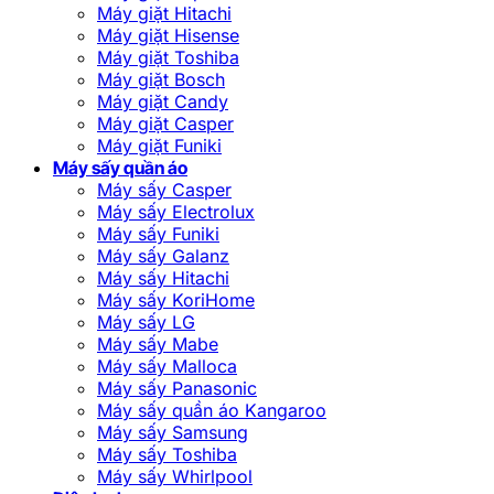
Máy giặt Hitachi
Máy giặt Hisense
Máy giặt Toshiba
Máy giặt Bosch
Máy giặt Candy
Máy giặt Casper
Máy giặt Funiki
Máy sấy quần áo
Máy sấy Casper
Máy sấy Electrolux
Máy sấy Funiki
Máy sấy Galanz
Máy sấy Hitachi
Máy sấy KoriHome
Máy sấy LG
Máy sấy Mabe
Máy sấy Malloca
Máy sấy Panasonic
Máy sấy quần áo Kangaroo
Máy sấy Samsung
Máy sấy Toshiba
Máy sấy Whirlpool