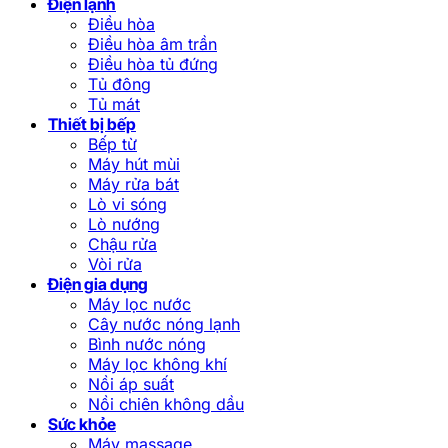
Điện lạnh
Điều hòa
Điều hòa âm trần
Điều hòa tủ đứng
Tủ đông
Tủ mát
Thiết bị bếp
Bếp từ
Máy hút mùi
Máy rửa bát
Lò vi sóng
Lò nướng
Chậu rửa
Vòi rửa
Điện gia dụng
Máy lọc nước
Cây nước nóng lạnh
Bình nước nóng
Máy lọc không khí
Nồi áp suất
Nồi chiên không dầu
Sức khỏe
Máy massage