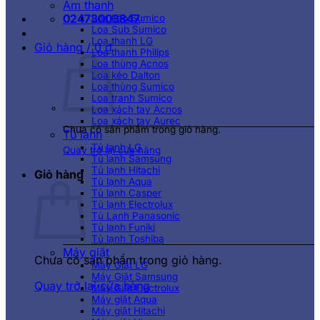
Âm thanh
02473003847
Loa kéo Sumico
Loa Sub Sumico
Loa thanh LG
Giỏ hàng /
0
₫
Loa thanh Philips
Loa thùng Acnos
Loa kéo Dalton
Loa thùng Sumico
Loa tranh Sumico
Loa xách tay Acnos
Loa xách tay Aurec
Chưa có sản phẩm trong giỏ hàng.
Tủ lạnh
Tủ lạnh LG
Quay trở lại cửa hàng
Tủ lạnh Samsung
Tủ lạnh Hitachi
Giỏ hàng
Tủ lạnh Aqua
Tủ lạnh Casper
Tủ lạnh Electrolux
Tủ Lạnh Panasonic
Tủ lạnh Funiki
Tủ lạnh Toshiba
Máy giặt
Chưa có sản phẩm trong giỏ hàng.
Máy Giặt LG
Máy Giặt Samsung
Quay trở lại cửa hàng
Máy Giặt Electrolux
Máy giặt Aqua
Máy giặt Hitachi