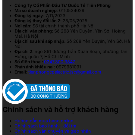
Công Ty Cổ Phần Đầu Tư Quốc Tế Tiên Phong
Mã số doanh nghiệp
: 0110534029
Đăng ký ngày
: 7/11/2023
Đăng ký thay đổi lần 2
: 28/05/2025
Nơi cấp:
Sở tài chính thành phố Hà Nội
Địa chỉ văn phòng:
Số 268 Yên Duyên, Yên Sở, Hoàng
Mai, Hà Nội
Địa chỉ sau khi sáp nhập:
Số 268 Yên Duyên, Yên Sở, Hà
Nội
Địa chỉ 2
: ngõ 861 đường Trần Xuân Soạn, phường Tân
Hưng, quận 7, Hồ Chí Minh
Số điện thoại:
0247.300.3847
Phản ánh khiếu nại
: 0979981091
Email:
tienphongcpelectric.jsc@gmail.com
Chính sách và hỗ trợ khách hàng
Hướng dẫn mua hàng online
Chính sách bảo hành – đổi trả
Chính sách vận chuyển và giao nhận