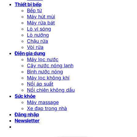
Thiết bị bếp
Bếp từ
Máy hút mùi
Máy rửa bát
Lò vi sóng
Lò nướng
Chậu rửa
Vòi rửa
Điện gia dụng
Máy lọc nước
Cây nước nóng lạnh
Bình nước nóng
Máy lọc không khí
Nồi áp suất
Nồi chiên không dầu
Sức khỏe
Máy massage
Xe đạp trong nhà
Đăng nhập
Newsletter