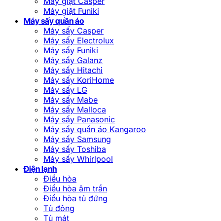
Máy giặt Casper
Máy giặt Funiki
Máy sấy quần áo
Máy sấy Casper
Máy sấy Electrolux
Máy sấy Funiki
Máy sấy Galanz
Máy sấy Hitachi
Máy sấy KoriHome
Máy sấy LG
Máy sấy Mabe
Máy sấy Malloca
Máy sấy Panasonic
Máy sấy quần áo Kangaroo
Máy sấy Samsung
Máy sấy Toshiba
Máy sấy Whirlpool
Điện lạnh
Điều hòa
Điều hòa âm trần
Điều hòa tủ đứng
Tủ đông
Tủ mát