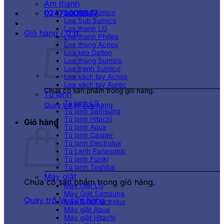
Âm thanh
02473003847
Loa kéo Sumico
Loa Sub Sumico
Loa thanh LG
Giỏ hàng /
0
₫
Loa thanh Philips
Loa thùng Acnos
Loa kéo Dalton
Loa thùng Sumico
Loa tranh Sumico
Loa xách tay Acnos
Loa xách tay Aurec
Chưa có sản phẩm trong giỏ hàng.
Tủ lạnh
Tủ lạnh LG
Quay trở lại cửa hàng
Tủ lạnh Samsung
Tủ lạnh Hitachi
Giỏ hàng
Tủ lạnh Aqua
Tủ lạnh Casper
Tủ lạnh Electrolux
Tủ Lạnh Panasonic
Tủ lạnh Funiki
Tủ lạnh Toshiba
Máy giặt
Chưa có sản phẩm trong giỏ hàng.
Máy Giặt LG
Máy Giặt Samsung
Quay trở lại cửa hàng
Máy Giặt Electrolux
Máy giặt Aqua
Máy giặt Hitachi