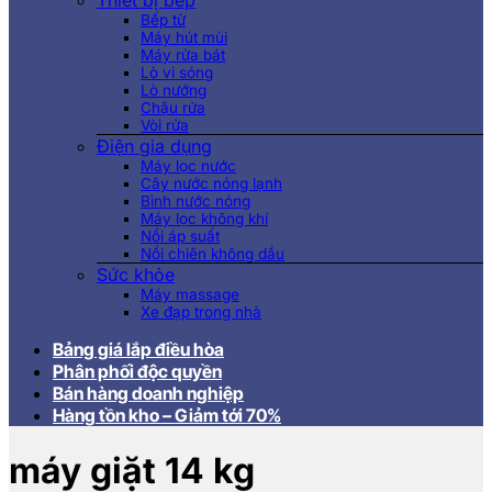
Thiết bị bếp
Bếp từ
Máy hút mùi
Máy rửa bát
Lò vi sóng
Lò nướng
Chậu rửa
Vòi rửa
Điện gia dụng
Máy lọc nước
Cây nước nóng lạnh
Bình nước nóng
Máy lọc không khí
Nồi áp suất
Nồi chiên không dầu
Sức khỏe
Máy massage
Xe đạp trong nhà
Bảng giá lắp điều hòa
Phân phối độc quyền
Bán hàng doanh nghiệp
Hàng tồn kho – Giảm tới 70%
máy giặt 14 kg