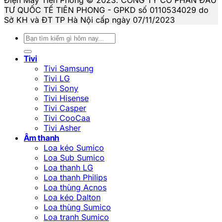
TƯ QUỐC TẾ TIÊN PHONG - GPKD số 0110534029 do
Sở KH và ĐT TP Hà Nội cấp ngày 07/11/2023
Tìm
kiếm:
Tivi
Tivi Samsung
Tivi LG
Tivi Sony
Tivi Hisense
Tivi Casper
Tivi CooCaa
Tivi Asher
Âm thanh
Loa kéo Sumico
Loa Sub Sumico
Loa thanh LG
Loa thanh Philips
Loa thùng Acnos
Loa kéo Dalton
Loa thùng Sumico
Loa tranh Sumico