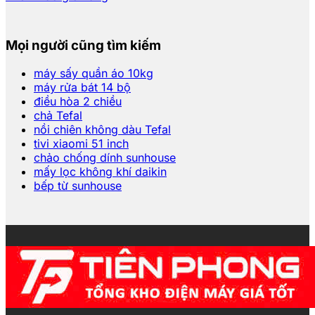
Mọi người cũng tìm kiếm
máy sấy quần áo 10kg
máy rửa bát 14 bộ
điều hòa 2 chiều
chả Tefal
nồi chiên không dàu Tefal
tivi xiaomi 51 inch
chảo chống dính sunhouse
mấy lọc không khí daikin
bếp từ sunhouse