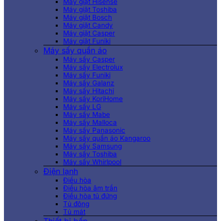
Máy giặt Hisense
Máy giặt Toshiba
Máy giặt Bosch
Máy giặt Candy
Máy giặt Casper
Máy giặt Funiki
Máy sấy quần áo
Máy sấy Casper
Máy sấy Electrolux
Máy sấy Funiki
Máy sấy Galanz
Máy sấy Hitachi
Máy sấy KoriHome
Máy sấy LG
Máy sấy Mabe
Máy sấy Malloca
Máy sấy Panasonic
Máy sấy quần áo Kangaroo
Máy sấy Samsung
Máy sấy Toshiba
Máy sấy Whirlpool
Điện lạnh
Điều hòa
Điều hòa âm trần
Điều hòa tủ đứng
Tủ đông
Tủ mát