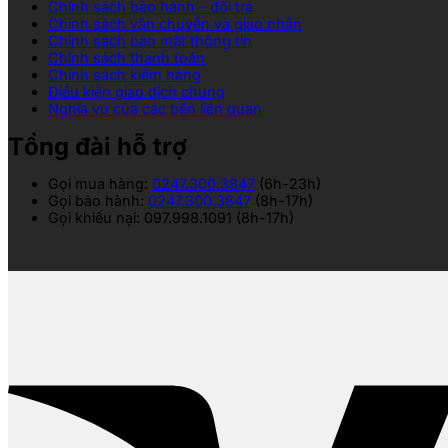
Chính sách bảo hành – đổi trả
Chính sách vận chuyển và giao nhận
Chính sách bảo mật thông tin
Chính sách thanh toán
Chính sách kiểm hàng
Điều kiện giao dịch chung
Nghĩa vụ của các bên liên quan
Tổng đài hỗ trợ
Gọi mua hàng:
0247.300.3847
(6h-23h)
Gọi bảo hành:
0247.300.3847
(8h-17h)
Gọi khiếu nại: 097.998.1091 (8h-17h)