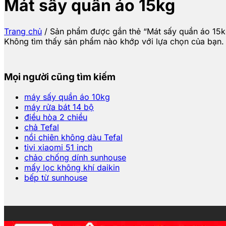
Mát sấy quần áo 15kg
Trang chủ
/
Sản phẩm được gắn thẻ “Mát sấy quần áo 15k
Không tìm thấy sản phẩm nào khớp với lựa chọn của bạn.
Mọi người cũng tìm kiếm
máy sấy quần áo 10kg
máy rửa bát 14 bộ
điều hòa 2 chiều
chả Tefal
nồi chiên không dàu Tefal
tivi xiaomi 51 inch
chảo chống dính sunhouse
mấy lọc không khí daikin
bếp từ sunhouse