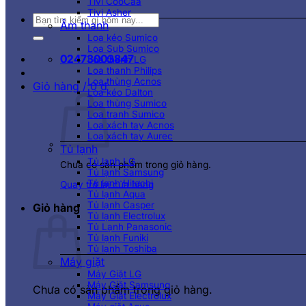
Tivi CooCaa
Tivi Asher
Tìm
Âm thanh
kiếm:
Loa kéo Sumico
Loa Sub Sumico
02473003847
Loa thanh LG
Loa thanh Philips
Loa thùng Acnos
Giỏ hàng /
0
₫
Loa kéo Dalton
Loa thùng Sumico
Loa tranh Sumico
Loa xách tay Acnos
Loa xách tay Aurec
Tủ lạnh
Tủ lạnh LG
Chưa có sản phẩm trong giỏ hàng.
Tủ lạnh Samsung
Tủ lạnh Hitachi
Quay trở lại cửa hàng
Tủ lạnh Aqua
Tủ lạnh Casper
Giỏ hàng
Tủ lạnh Electrolux
Tủ Lạnh Panasonic
Tủ lạnh Funiki
Tủ lạnh Toshiba
Máy giặt
Máy Giặt LG
Máy Giặt Samsung
Chưa có sản phẩm trong giỏ hàng.
Máy Giặt Electrolux