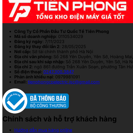
Công Ty Cổ Phần Đầu Tư Quốc Tế Tiên Phong
Mã số doanh nghiệp
: 0110534029
Đăng ký ngày
: 7/11/2023
Đăng ký thay đổi lần 2
: 28/05/2025
Nơi cấp:
Sở tài chính thành phố Hà Nội
Địa chỉ văn phòng:
Số 268 Yên Duyên, Yên Sở, Hoàng Mai,
Địa chỉ sau khi sáp nhập:
Số 268 Yên Duyên, Yên Sở, Hà N
Địa chỉ 2
: ngõ 861 đường Trần Xuân Soạn, phường Tân Hưn
Số điện thoại:
0247.300.3847
Phản ánh khiếu nại
: 0979981091
Email:
tienphongcpelectric.jsc@gmail.com
Chính sách và hỗ trợ khách hàng
Hướng dẫn mua hàng online