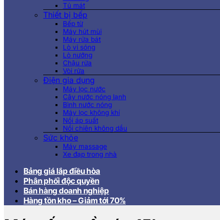
Tủ mát
Thiết bị bếp
Bếp từ
Máy hút mùi
Máy rửa bát
Lò vi sóng
Lò nướng
Chậu rửa
Vòi rửa
Điện gia dụng
Máy lọc nước
Cây nước nóng lạnh
Bình nước nóng
Máy lọc không khí
Nồi áp suất
Nồi chiên không dầu
Sức khỏe
Máy massage
Xe đạp trong nhà
Bảng giá lắp điều hòa
Phân phối độc quyền
Bán hàng doanh nghiệp
Hàng tồn kho – Giảm tới 70%