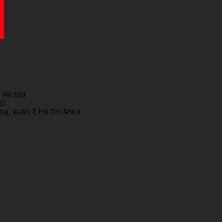
 Hà Nội
ội
g, quận 7, Hồ Chí Minh