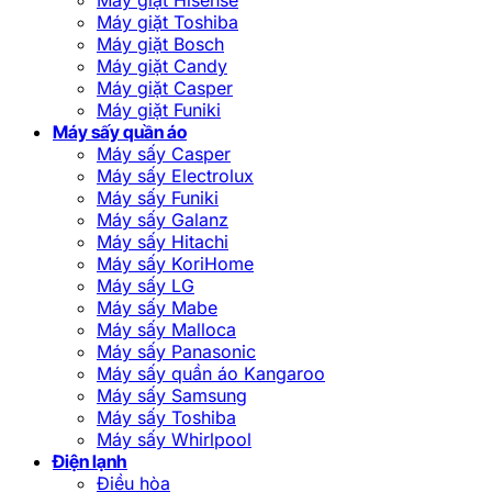
Máy giặt Toshiba
Máy giặt Bosch
Máy giặt Candy
Máy giặt Casper
Máy giặt Funiki
Máy sấy quần áo
Máy sấy Casper
Máy sấy Electrolux
Máy sấy Funiki
Máy sấy Galanz
Máy sấy Hitachi
Máy sấy KoriHome
Máy sấy LG
Máy sấy Mabe
Máy sấy Malloca
Máy sấy Panasonic
Máy sấy quần áo Kangaroo
Máy sấy Samsung
Máy sấy Toshiba
Máy sấy Whirlpool
Điện lạnh
Điều hòa