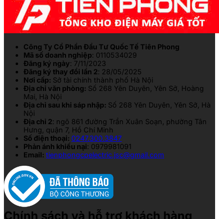
Công Ty Cổ Phần Đầu Tư Quốc Tế Tiên Phong
Mã số doanh nghiệp
: 0110534029
Đăng ký ngày
: 7/11/2023
Đăng ký thay đổi lần 2
: 28/05/2025
Nơi cấp:
Sở tài chính thành phố Hà Nội
Địa chỉ văn phòng:
Số 268 Yên Duyên, Yên Sở, Hoàng
Mai, Hà Nội
Địa chỉ sau khi sáp nhập:
Số 268 Yên Duyên, Yên Sở, Hà
Nội
Địa chỉ 2
: ngõ 861 đường Trần Xuân Soạn, phường Tân
Hưng, quận 7, Hồ Chí Minh
Số điện thoại:
0247.300.3847
Phản ánh khiếu nại
: 0979981091
Email:
tienphongcpelectric.jsc@gmail.com
Chính sách và hỗ trợ khách hàng