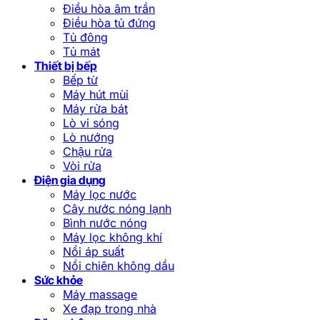
Điều hòa âm trần
Điều hòa tủ đứng
Tủ đông
Tủ mát
Thiết bị bếp
Bếp từ
Máy hút mùi
Máy rửa bát
Lò vi sóng
Lò nướng
Chậu rửa
Vòi rửa
Điện gia dụng
Máy lọc nước
Cây nước nóng lạnh
Bình nước nóng
Máy lọc không khí
Nồi áp suất
Nồi chiên không dầu
Sức khỏe
Máy massage
Xe đạp trong nhà