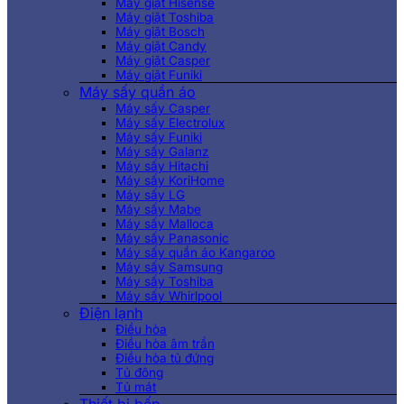
Máy giặt Hisense
Máy giặt Toshiba
Máy giặt Bosch
Máy giặt Candy
Máy giặt Casper
Máy giặt Funiki
Máy sấy quần áo
Máy sấy Casper
Máy sấy Electrolux
Máy sấy Funiki
Máy sấy Galanz
Máy sấy Hitachi
Máy sấy KoriHome
Máy sấy LG
Máy sấy Mabe
Máy sấy Malloca
Máy sấy Panasonic
Máy sấy quần áo Kangaroo
Máy sấy Samsung
Máy sấy Toshiba
Máy sấy Whirlpool
Điện lạnh
Điều hòa
Điều hòa âm trần
Điều hòa tủ đứng
Tủ đông
Tủ mát