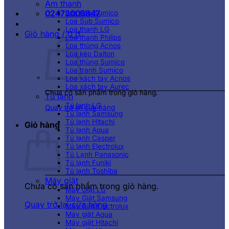
Âm thanh
02473003847
Loa kéo Sumico
Loa Sub Sumico
Loa thanh LG
Giỏ hàng /
0
₫
Loa thanh Philips
Loa thùng Acnos
Loa kéo Dalton
Loa thùng Sumico
Loa tranh Sumico
Loa xách tay Acnos
Loa xách tay Aurec
Chưa có sản phẩm trong giỏ hàng.
Tủ lạnh
Tủ lạnh LG
Quay trở lại cửa hàng
Tủ lạnh Samsung
Tủ lạnh Hitachi
Giỏ hàng
Tủ lạnh Aqua
Tủ lạnh Casper
Tủ lạnh Electrolux
Tủ Lạnh Panasonic
Tủ lạnh Funiki
Tủ lạnh Toshiba
Máy giặt
Chưa có sản phẩm trong giỏ hàng.
Máy Giặt LG
Máy Giặt Samsung
Quay trở lại cửa hàng
Máy Giặt Electrolux
Máy giặt Aqua
Máy giặt Hitachi