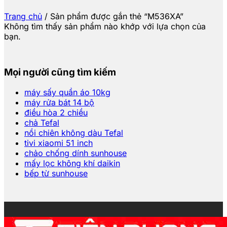
Trang chủ
/
Sản phẩm được gắn thẻ “M536XA”
Không tìm thấy sản phẩm nào khớp với lựa chọn của
bạn.
Mọi người cũng tìm kiếm
máy sấy quần áo 10kg
máy rửa bát 14 bộ
điều hòa 2 chiều
chả Tefal
nồi chiên không dàu Tefal
tivi xiaomi 51 inch
chảo chống dính sunhouse
mấy lọc không khí daikin
bếp từ sunhouse