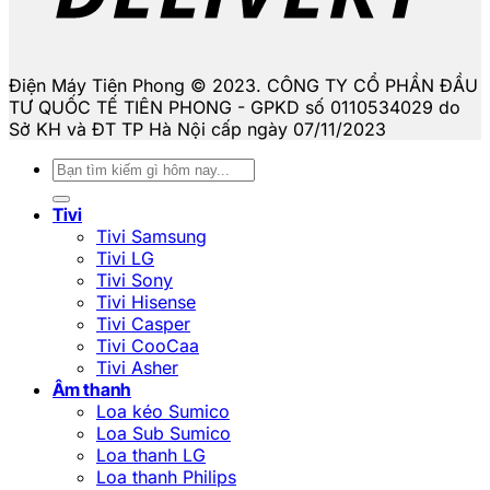
Điện Máy Tiên Phong © 2023. CÔNG TY CỔ PHẦN ĐẦU
TƯ QUỐC TẾ TIÊN PHONG - GPKD số 0110534029 do
Sở KH và ĐT TP Hà Nội cấp ngày 07/11/2023
Tìm
kiếm:
Tivi
Tivi Samsung
Tivi LG
Tivi Sony
Tivi Hisense
Tivi Casper
Tivi CooCaa
Tivi Asher
Âm thanh
Loa kéo Sumico
Loa Sub Sumico
Loa thanh LG
Loa thanh Philips