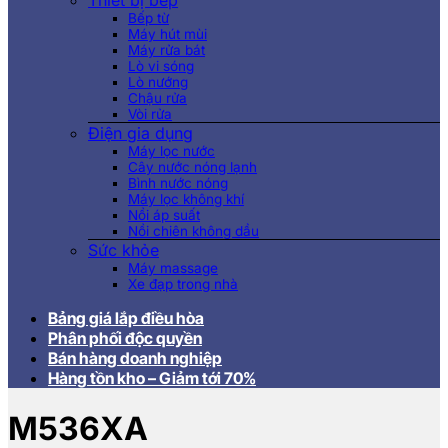
Thiết bị bếp
Bếp từ
Máy hút mùi
Máy rửa bát
Lò vi sóng
Lò nướng
Chậu rửa
Vòi rửa
Điện gia dụng
Máy lọc nước
Cây nước nóng lạnh
Bình nước nóng
Máy lọc không khí
Nồi áp suất
Nồi chiên không dầu
Sức khỏe
Máy massage
Xe đạp trong nhà
Bảng giá lắp điều hòa
Phân phối độc quyền
Bán hàng doanh nghiệp
Hàng tồn kho – Giảm tới 70%
M536XA