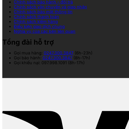
Chính sách bảo hành – đổi trả
Chính sách vận chuyển và giao nhận
Chính sách bảo mật thông tin
Chính sách thanh toán
Chính sách kiểm hàng
Điều kiện giao dịch chung
Nghĩa vụ của các bên liên quan
Tổng đài hỗ trợ
Gọi mua hàng:
0247.300.3847
(6h-23h)
Gọi bảo hành:
0247.300.3847
(8h-17h)
Gọi khiếu nại: 097.998.1091 (8h-17h)