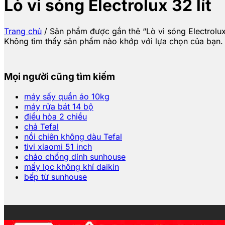
Lò vi sóng Electrolux 32 lít
Trang chủ
/
Sản phẩm được gắn thẻ “Lò vi sóng Electrolux 
Không tìm thấy sản phẩm nào khớp với lựa chọn của bạn.
Mọi người cũng tìm kiếm
máy sấy quần áo 10kg
máy rửa bát 14 bộ
điều hòa 2 chiều
chả Tefal
nồi chiên không dàu Tefal
tivi xiaomi 51 inch
chảo chống dính sunhouse
mấy lọc không khí daikin
bếp từ sunhouse