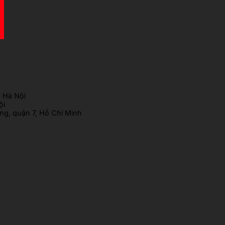
 Hà Nội
ội
g, quận 7, Hồ Chí Minh