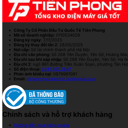
Công Ty Cổ Phần Đầu Tư Quốc Tế Tiên Phong
Mã số doanh nghiệp
: 0110534029
Đăng ký ngày
: 7/11/2023
Đăng ký thay đổi lần 2
: 28/05/2025
Nơi cấp:
Sở tài chính thành phố Hà Nội
Địa chỉ văn phòng:
Số 268 Yên Duyên, Yên Sở, Hoàng Mai,
Địa chỉ sau khi sáp nhập:
Số 268 Yên Duyên, Yên Sở, Hà N
Địa chỉ 2
: ngõ 861 đường Trần Xuân Soạn, phường Tân Hưn
Số điện thoại:
0247.300.3847
Phản ánh khiếu nại
: 0979981091
Email:
tienphongcpelectric.jsc@gmail.com
Chính sách và hỗ trợ khách hàng
Hướng dẫn mua hàng online