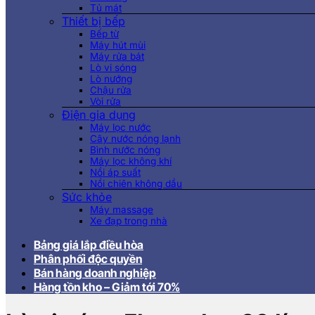
Tủ mát
Thiết bị bếp
Bếp từ
Máy hút mùi
Máy rửa bát
Lò vi sóng
Lò nướng
Chậu rửa
Vòi rửa
Điện gia dụng
Máy lọc nước
Cây nước nóng lạnh
Bình nước nóng
Máy lọc không khí
Nồi áp suất
Nồi chiên không dầu
Sức khỏe
Máy massage
Xe đạp trong nhà
Bảng giá lắp điều hòa
Phân phối độc quyền
Bán hàng doanh nghiệp
Hàng tồn kho – Giảm tới 70%