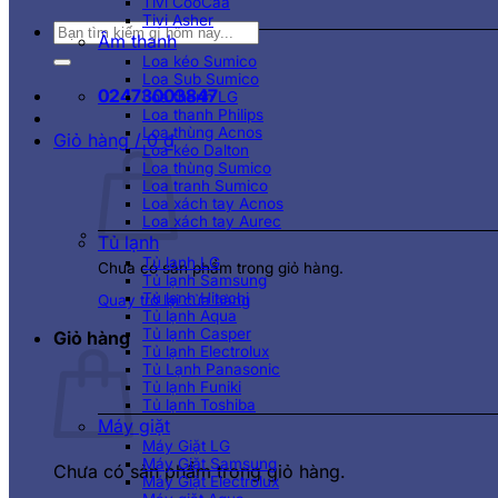
Tivi CooCaa
Tivi Asher
Tìm
Âm thanh
kiếm:
Loa kéo Sumico
Loa Sub Sumico
02473003847
Loa thanh LG
Loa thanh Philips
Loa thùng Acnos
Giỏ hàng /
0
₫
Loa kéo Dalton
Loa thùng Sumico
Loa tranh Sumico
Loa xách tay Acnos
Loa xách tay Aurec
Tủ lạnh
Tủ lạnh LG
Chưa có sản phẩm trong giỏ hàng.
Tủ lạnh Samsung
Tủ lạnh Hitachi
Quay trở lại cửa hàng
Tủ lạnh Aqua
Tủ lạnh Casper
Giỏ hàng
Tủ lạnh Electrolux
Tủ Lạnh Panasonic
Tủ lạnh Funiki
Tủ lạnh Toshiba
Máy giặt
Máy Giặt LG
Máy Giặt Samsung
Chưa có sản phẩm trong giỏ hàng.
Máy Giặt Electrolux